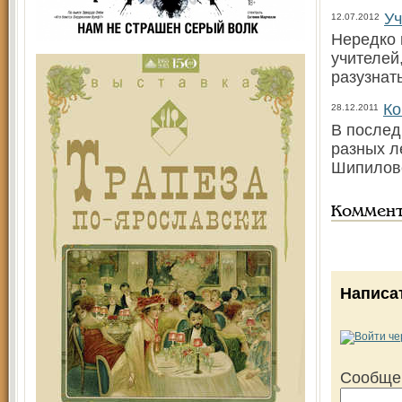
Уч
12.07.2012
Нередко 
учителей
разузнать
Ко
28.12.2011
В послед
разных л
Шипиловс
Коммен
Написа
Сообще