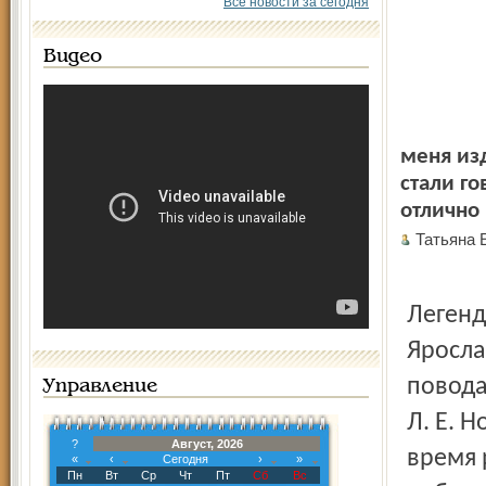
Все новости за сегодня
Видео
меня из
стали го
отлично 
Татьяна
Легенд
Яросла
повода
Управление
Л. Е. 
?
Август, 2026
время 
«
‹
Сегодня
›
»
Пн
Вт
Ср
Чт
Пт
Сб
Вс