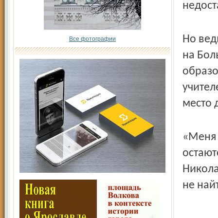
недост
Но вед
Все фотографии
на Бол
образо
учител
место 
«Меня 
остают
Никола
не най