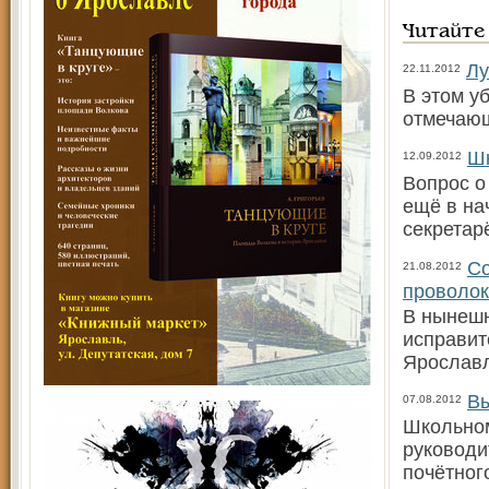
Читайте
Лу
22.11.2012
В этом у
отмечающ
Шк
12.09.2012
Вопрос о
ещё в на
секретар
Со
21.08.2012
проволо
В нынешн
исправит
Ярославл
Вы
07.08.2012
Школьном
руководи
почётног