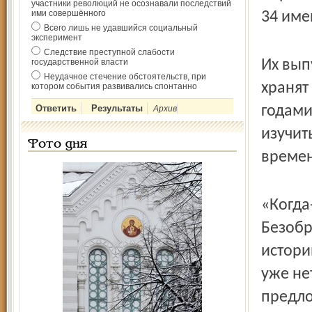
участники революций не осознавали последствий
ими совершённого
34 име
Всего лишь не удавшийся социальный
эксперимент
Следствие преступной слабости
государственной власти
Их вып
Неудачное стечение обстоятельств, при
хранят
котором события развивались спонтанно
годами
Архив
изучит
Фото дня
времен
«Когда
Безобр
истори
уже не
предло