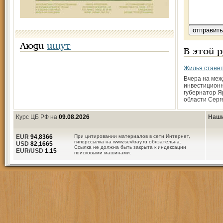
Люди
ищут
В этой 
Жилья стане
Вчера на ме
инвестицион
губернатор Я
области Серг
Курс ЦБ РФ на
09.08.2026
Наши
EUR
94,8366
При цитировании материалов в сети Интернет,
гиперссылка на www.sevkray.ru обязательна.
USD
82,1665
Ссылка не должна быть закрыта к индексации
EUR/USD
1.15
поисковыми машинами.