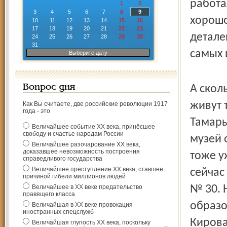
работа
1
2
3
4
5
6
7
8
9
хорошо
10
11
12
13
14
15
16
17
18
19
20
21
22
23
детале
24
25
26
27
28
29
30
31
самых 
Выберите дату
Вопрос дня
А скол
живут 
Как Вы считаете, две российские революции 1917
года - это
Тамары
Величайшее событие ХХ века, принёсшее
свободу и счастье народам России
музей 
Величайшее разочарование ХХ века,
доказавшее невозможность построения
тоже у
справедливого государства
Величайшее преступление ХХ века, ставшее
сейчас
причиной гибели миллионов людей
Величайшее в ХХ веке предательство
№ 30. 
правящего класса
образо
Величайшая в ХХ веке провокация
иностранных спецслужб
Кирова
Величайшая глупость ХХ века, поскольку