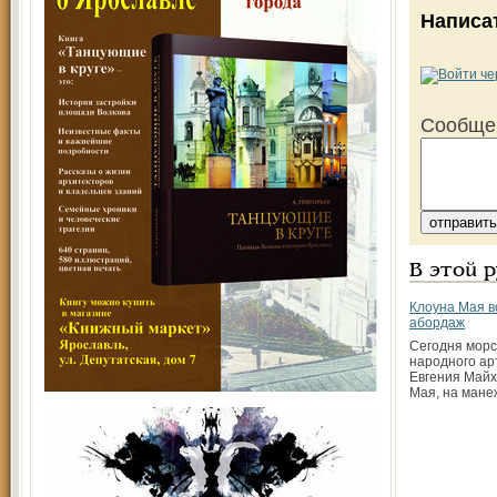
Написа
Сообще
В этой 
Клоуна Мая в
абордаж
Сегодня морс
народного ар
Евгения Майх
Мая, на мане