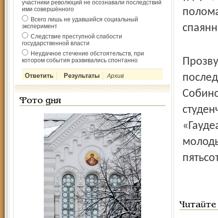
участники революций не осознавали последствий
ими совершённого
полома
Всего лишь не удавшийся социальный
спаянн
эксперимент
Следствие преступной слабости
государственной власти
Неудачное стечение обстоятельств, при
Прозву
котором события развивались спонтанно
послед
Архив
Собино
Фото дня
студен
«Гауде
молоды
пятьсо
Читайте