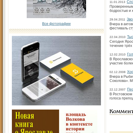
Спо
11.01.2013
Проверенным 
бодростью и 
Зво
29.04.2011
Все фотографии
Вчера в акто
фестиваль ст
Тыс
22.04.2010
Сегодня Ярос
течение трёх 
Гол
12.02.2010
В Ярославско
участие боле
Хо
02.12.2008
Вчера в Рыби
Соколова». М
Пес
22.12.2007
В Ростовском
голоса препо
Коммен