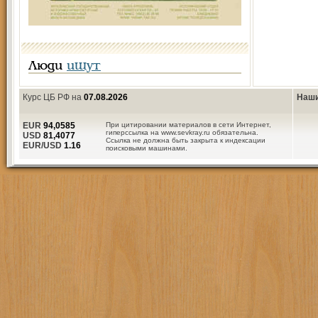
Люди
ищут
Курс ЦБ РФ на
07.08.2026
Наши
EUR
94,0585
При цитировании материалов в сети Интернет,
гиперссылка на www.sevkray.ru обязательна.
USD
81,4077
Ссылка не должна быть закрыта к индексации
EUR/USD
1.16
поисковыми машинами.