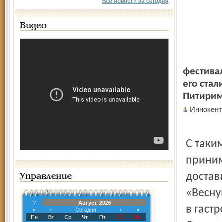
Все новости за сегодня
Видео
фестива
его ста
Питирим
Иннокен
С таки
приним
достав
Управление
«Весну
?
Август, 2026
в гаст
«
‹
Сегодня
›
»
Пн
Вт
Ср
Чт
Пт
Сб
Вс