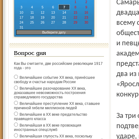
Самары
1
2
3
4
5
6
7
8
9
двадца
10
11
12
13
14
15
16
17
18
19
20
21
22
23
всему 
24
25
26
27
28
29
30
31
общест
Выберите дату
и певц
академ
Вопрос дня
предст
Как Вы считаете, две российские революции 1917
года - это
два из
Величайшее событие ХХ века, принёсшее
свободу и счастье народам России
«Яросл
Величайшее разочарование ХХ века,
доказавшее невозможность построения
конкур
справедливого государства
Величайшее преступление ХХ века, ставшее
причиной гибели миллионов людей
Величайшее в ХХ веке предательство
За три
правящего класса
подтве
Величайшая в ХХ веке провокация
иностранных спецслужб
ударе,
Величайшая глупость ХХ века, поскольку