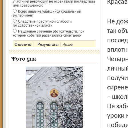
Красав
участники революций не осознавали последствий
ими совершённого
Всего лишь не удавшийся социальный
эксперимент
Не дож
Следствие преступной слабости
государственной власти
так об
Неудачное стечение обстоятельств, при
котором события развивались спонтанно
послед
Архив
вплотн
Четырн
Фото дня
личный
получи
сирене
– школ
Не заб
уроки 
победи