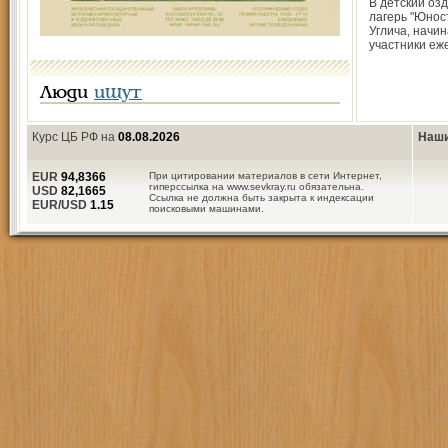
В детский оз
лагерь "Юност
Углича, начи
участники еж
Люди
ищут
Курс ЦБ РФ на
08.08.2026
Наши
EUR
94,8366
При цитировании материалов в сети Интернет,
гиперссылка на www.sevkray.ru обязательна.
USD
82,1665
Ссылка не должна быть закрыта к индексации
EUR/USD
1.15
поисковыми машинами.