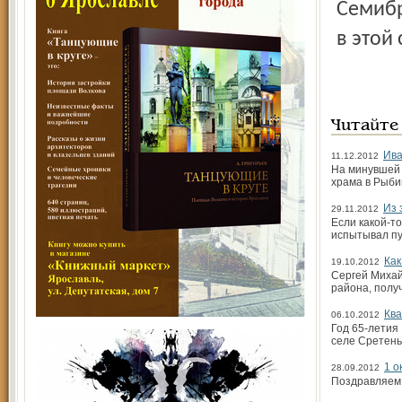
Семибр
в этой
Читайте
Ива
11.12.2012
На минувшей 
храма в Рыби
Из 
29.11.2012
Если какой-т
испытывал пу
Как
19.10.2012
Сергей Михай
района, полу
Ква
06.10.2012
Год 65-летия
селе Сретень
1 о
28.09.2012
Поздравляем