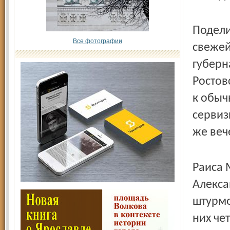
Подели
Все фотографии
свежей
губерн
Ростов
к обы
сервиз
же веч
Раиса 
Алекса
штурмо
них че