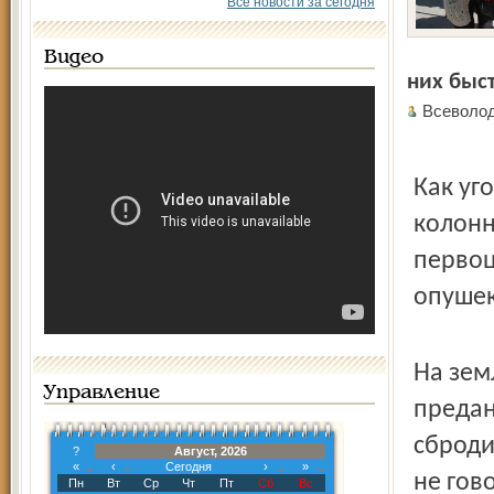
Все новости за сегодня
Видео
них быст
Всеволо
Как уг
колонн
первоц
опушек
На зем
Управление
предан
сброди
?
Август, 2026
«
‹
Сегодня
›
»
не гов
Пн
Вт
Ср
Чт
Пт
Сб
Вс