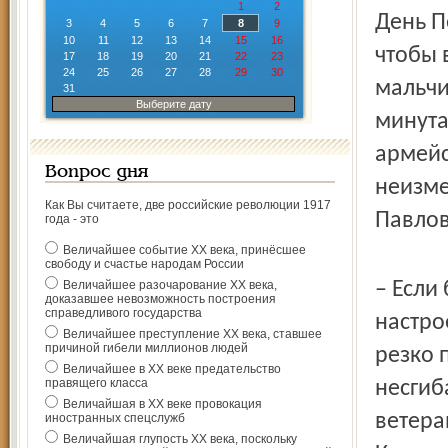
1
2
День П
3
4
5
6
7
8
9
10
11
12
13
14
15
16
чтобы 
17
18
19
20
21
22
23
24
25
26
27
28
29
30
мальчи
31
Выберите дату
минута
армейс
Вопрос дня
неизме
Как Вы считаете, две российские революции 1917
Павлов
года - это
Величайшее событие ХХ века, принёсшее
свободу и счастье народам России
Величайшее разочарование ХХ века,
– Если
доказавшее невозможность построения
справедливого государства
настро
Величайшее преступление ХХ века, ставшее
причиной гибели миллионов людей
резко 
Величайшее в ХХ веке предательство
правящего класса
несгиб
Величайшая в ХХ веке провокация
ветера
иностранных спецслужб
Величайшая глупость ХХ века, поскольку