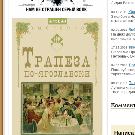
Лидия Ватлин
Юри
03.11.2011
3 ноября в Я
открывается 
Люб
02.09.2011
На днях долг
принявший пр
Кин
17.12.2008
В посёлке Пр
Петрова». Он
Пол
04.03.2008
Пожалуй, впе
торжественно
Пат
08.11.2007
Лучшим христ
теле- и ради
Коммен
Написа