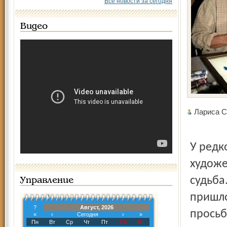
Все новости за сегодня
Видео
Лариса 
У редк
художе
судьба
Управление
пришло
?
Август, 2026
просьб
«
‹
Сегодня
›
»
Пн
Вт
Ср
Чт
Пт
Сб
Вс