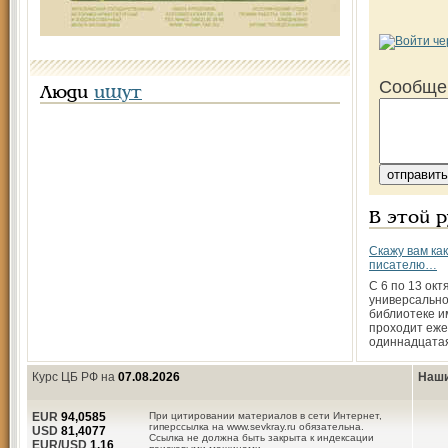
Сообще
Люди
ищут
В этой 
Скажу вам ка
писателю…
С 6 по 13 окт
универсально
библиотеке и
проходит еже
одиннадцата
Курс ЦБ РФ на
07.08.2026
Наши
EUR
94,0585
При цитировании материалов в сети Интернет,
гиперссылка на www.sevkray.ru обязательна.
USD
81,4077
Ссылка не должна быть закрыта к индексации
EUR/USD
1.16