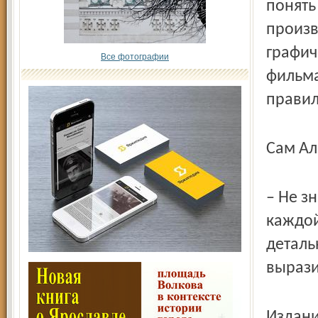
понять
произв
графич
Все фотографии
фильма
правил
Сам Ал
– Не зн
каждой
деталь
вырази
Издани