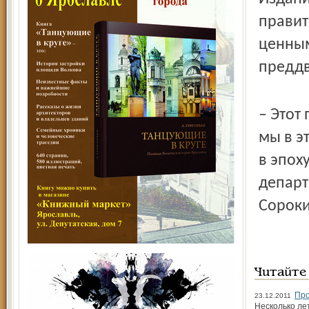
правит
ценным
преддв
– Этот
мы в э
в эпох
департ
Сороки
Читайте
Про
23.12.2011
Несколько ле