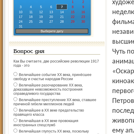
художе
1
2
3
4
5
6
7
8
9
неделю
10
11
12
13
14
15
16
17
18
19
20
21
22
23
фильма
24
25
26
27
28
29
30
31
незави
Выберите дату
высшие
Чуть п
Вопрос дня
анима
Как Вы считаете, две российские революции 1917
года - это
«Оскар
Величайшее событие ХХ века, принёсшее
свободу и счастье народам России
киноак
Величайшее разочарование ХХ века,
доказавшее невозможность построения
первог
справедливого государства
Петров
Величайшее преступление ХХ века, ставшее
причиной гибели миллионов людей
послед
Величайшее в ХХ веке предательство
правящего класса
живопи
Величайшая в ХХ веке провокация
иностранных спецслужб
ему ап
Величайшая глупость ХХ века, поскольку