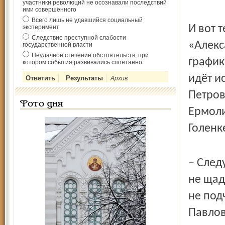
участники революций не осознавали последствий
ими совершённого
Всего лишь не удавшийся социальный
И вот 
эксперимент
Следствие преступной слабости
«Алекс
государственной власти
Неудачное стечение обстоятельств, при
график
котором события развивались спонтанно
идёт и
Архив
Петров
Фото дня
Ермоли
Голенк
– След
не щад
не под
Павлов