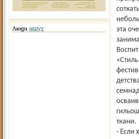
соткат
неболь
эта оч
Люди
ищут
занима
Воспит
«Стиль
фестив
детства
семнад
осваив
гильош
ткани.
- Если