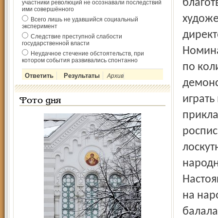
благот
участники революций не осознавали последствий
ими совершённого
художе
Всего лишь не удавшийся социальный
эксперимент
директ
Следствие преступной слабости
государственной власти
Номина
Неудачное стечение обстоятельств, при
котором события развивались спонтанно
по кол
Архив
демон
играть
Фото дня
прикла
роспис
лоскут
народн
Настоя
на нар
балала