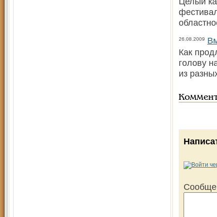
Целый ка
фестивал
областно
Вм
26.08.2009
Как прод
голову н
из разны
Коммен
Написа
Сообще