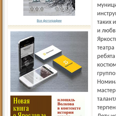
муници
инстру
Все фотографии
таких 
и любв
Яркост
театра
ребята
костюм
группо
Номина
мастер
талант
терпен