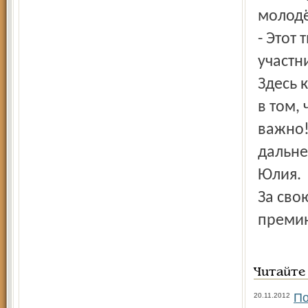
молодё
- Этот
участн
Здесь 
в том,
важно!
дальне
Юлия.
За сво
премию
Читайте
По
20.11.2012