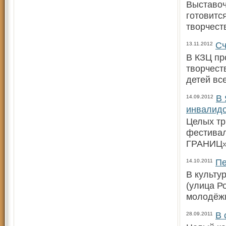
Выставоч
готовитс
творчест
Сч
13.11.2012
В КЗЦ пр
творчест
детей вс
В 
14.09.2012
инвалид
Целых тр
фестива
ГРАНИЦ».
Пе
14.10.2011
В культу
(улица Р
молодёж
В 
28.09.2011