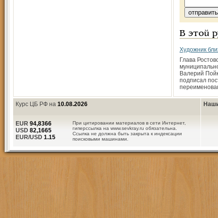
В этой 
Художник бл
Глава Ростов
муниципально
Валерий Пой
подписал пос
переименова
Курс ЦБ РФ на
10.08.2026
Наши
EUR
94,8366
При цитировании материалов в сети Интернет,
гиперссылка на www.sevkray.ru обязательна.
USD
82,1665
Ссылка не должна быть закрыта к индексации
EUR/USD
1.15
поисковыми машинами.