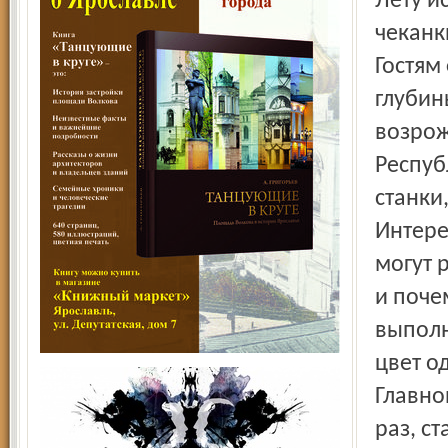
Лету и
чеканк
Гостям
глубин
возрож
Респуб
станки
Интере
могут 
и поче
выполн
цвет о
Главно
раз, с