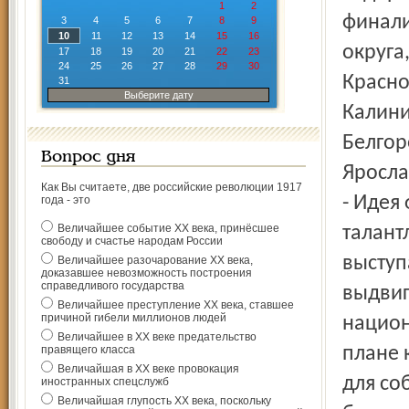
1
2
финали
3
4
5
6
7
8
9
10
11
12
13
14
15
16
округа
17
18
19
20
21
22
23
24
25
26
27
28
29
30
Красно
31
Выберите дату
Калини
Белгор
Вопрос дня
Яросла
Как Вы считаете, две российские революции 1917
- Идея
года - это
Величайшее событие ХХ века, принёсшее
талант
свободу и счастье народам России
выступ
Величайшее разочарование ХХ века,
доказавшее невозможность построения
справедливого государства
выдвиг
Величайшее преступление ХХ века, ставшее
причиной гибели миллионов людей
национ
Величайшее в ХХ веке предательство
правящего класса
плане 
Величайшая в ХХ веке провокация
для со
иностранных спецслужб
Величайшая глупость ХХ века, поскольку