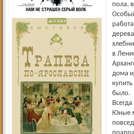
пола, 
Особый
работа
дерева
хлебни
в Лени
Арханг
дома и
купить
было.
Всегда
Юные м
повсед
прапра