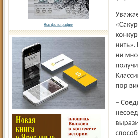
Уважает эксклюзивы и внучка. Стильный ансамбль
«Сакур
Все фотографии
конкур
нить».
ни мно
получи
Класси
пор ви
– Соединив в названии модели, казалось бы,
несоед
вырази
способ