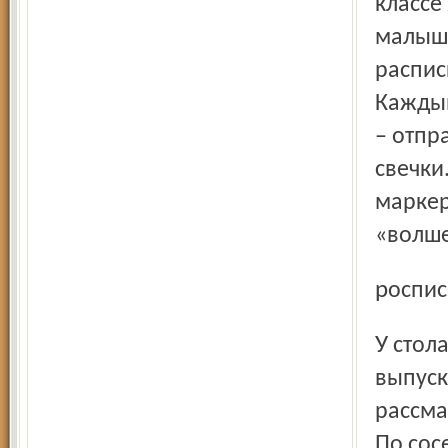
классе
малыш
распис
Каждый
– отпр
свечки
маркер
«волше
роспи
У стола ярославского художника Натальи Блиновой,
выпуск
рассма
По сос