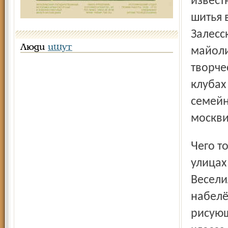
извест
шитья 
Залесс
Люди
ищут
майоли
творче
клубах
семейн
москви
Чего только мы не видели в этом городе мастеров, на
улицах
Весели
набелё
рисующ