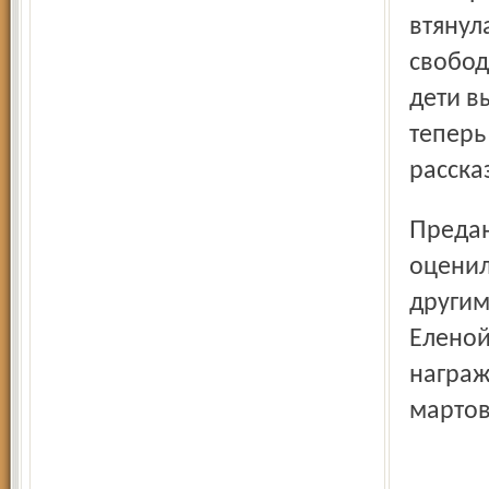
втянул
свобод
дети в
теперь
расска
Преданность делу и мастерство Антонины Лукьяновой
оценил
другим
Еленой
награж
мартов