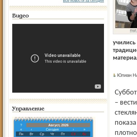
Все новости за сегодня
Видео
еще
учились
традици
материа
Юлиан 
Субботним утром главный проспект «Города творчества»
– вест
Управление
стекля
показа
?
Август, 2026
«
‹
Сегодня
›
»
плотно
Пн
Вт
Ср
Чт
Пт
Сб
Вс