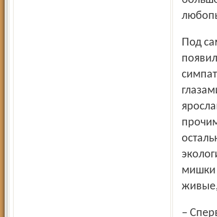
большо
любопы
Под самый конец прогулки по «Городу творчества»
появил
симпат
глазам
яросла
прочим
осталь
эколог
мишки 
живые,
– Сперва делала мишек для собственных детей, да