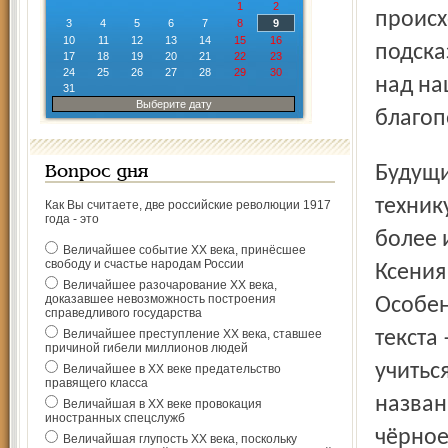
1
2
происх
3
4
5
6
7
8
9
10
11
12
13
14
15
16
подска
17
18
19
20
21
22
23
24
25
26
27
28
29
30
над на
31
Выберите дату
благоп
Будущий модельер, восемнадцатилетняя студентка
Вопрос дня
техник
Как Вы считаете, две российские революции 1917
года - это
более 
Величайшее событие ХХ века, принёсшее
свободу и счастье народам России
Ксения
Величайшее разочарование ХХ века,
доказавшее невозможность построения
Особен
справедливого государства
Величайшее преступление ХХ века, ставшее
текста
причиной гибели миллионов людей
учитьс
Величайшее в ХХ веке предательство
правящего класса
назван
Величайшая в ХХ веке провокация
иностранных спецслужб
чёрное
Величайшая глупость ХХ века, поскольку