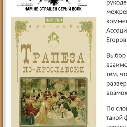
рукоде
межрег
коммен
Ассоци
Егоров
Выбор ярославской площадки Ирина Игоревна объяснила
взаимо
тем, ч
развер
возмож
По словам президента ассоциации на Ярославской земле
такой 