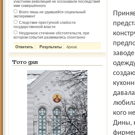
участники революций не осознавали последствий
ими совершённого
Приняв шумные поздравления подруг, она готова
Всего лишь не удавшийся социальный
эксперимент
предст
Следствие преступной слабости
государственной власти
констр
Неудачное стечение обстоятельств, при
котором события развивались спонтанно
предпо
Архив
заводе
одежду
Фото дня
создаю
кухонн
давала
любила
кого н
Дины, 
фирмен