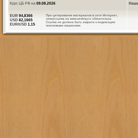
Курс ЦБ РФ на
09.08.2026
Наши
EUR
94,8366
При цитировании материалов в сети Интернет,
гиперссылка на www.sevkray.ru обязательна.
USD
82,1665
Ссылка не должна быть закрыта к индексации
EUR/USD
1.15
поисковыми машинами.