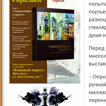
попыта
портье
разноц
стекля
души н
Перед тем как отправиться с репортёрской экскурсией по
многол
выстав
– Опросы социологов показывают, что в России сейчас
ручной
миллио
перени