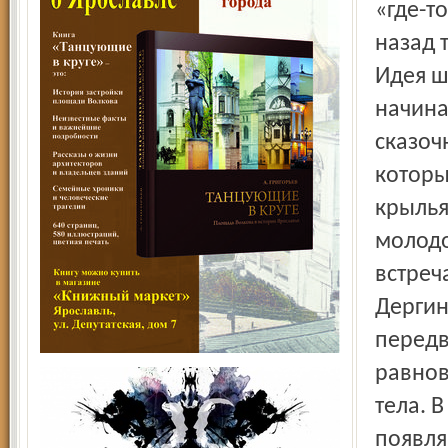
«где-т
назад
Идея ш
начина
сказоч
которы
крылья
молодо
встреч
Дергин
передв
равнов
тела. 
появля