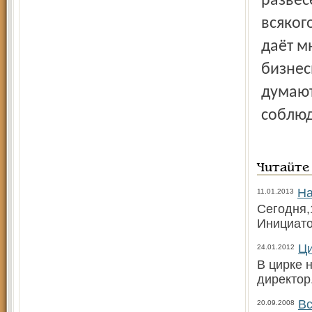
развес
всяког
даёт м
бизнес
думают,
соблюд
Читайте
На
11.01.2013
Сегодня,
Инициато
Ци
24.01.2012
В цирке 
директор
Вс
20.09.2008