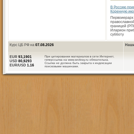
В Россию при
Коренную ико
Первоиерарх 
православной
границей (РП
Иларион при
субботу
Курс ЦБ РФ на
07.08.2026
Наши
EUR
93,1901
При цитировании материалов в сети Интернет,
гиперссылка на www.sevkray.ru обязательна.
USD
80,9293
Ссылка не должна быть закрыта к индексации
EUR/USD
1.16
поисковыми машинами.