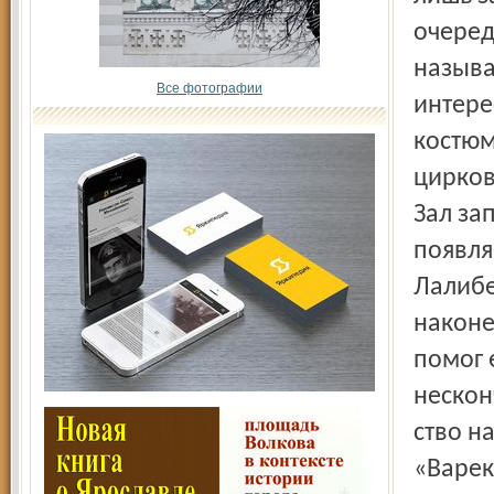
очеред
называ
Все фотографии
интере
костюм
цирко
Зал за
появля
Лалибе
наконе
помог 
нескон
ство н
«Варек