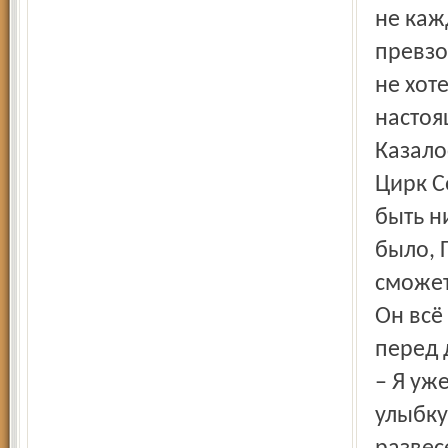
не каж
превзо
не хоте
настоя
Казало
Цирк С
быть н
было, 
сможет
Он всё
перед 
– Я уж
улыбку