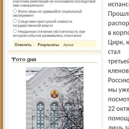
участники революций не осознавали последствий
испанс
ими совершённого
Всего лишь не удавшийся социальный
Прошли
эксперимент
Следствие преступной слабости
распор
государственной власти
Неудачное стечение обстоятельств, при
в корп
котором события развивались спонтанно
Цирк, 
Архив
стал
Фото дня
третье
кленов
Россию
мы уже
посмот
22 окт
помощь
лишь з