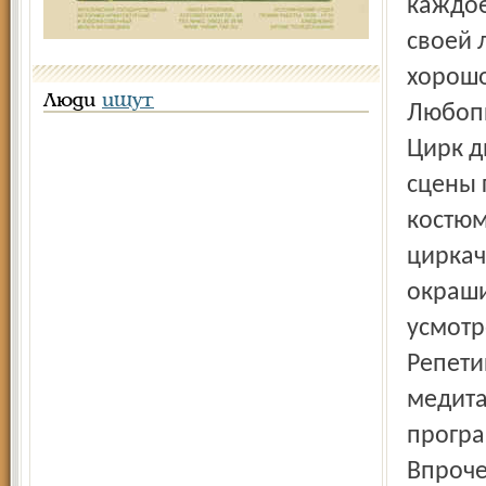
каждое
своей 
хорошо
Люди
ищут
Любопы
Цирк д
сцены 
костюм
циркач
окраши
усмотр
Репети
медита
програ
Впроче