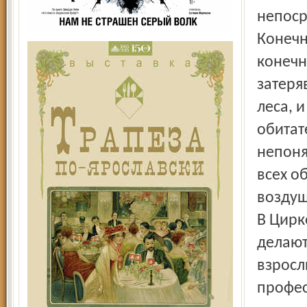
непоср
Конечн
конечн
затеря
леса, 
обитат
непоня
всех о
воздуш
В Цирк
делают
взросл
профес