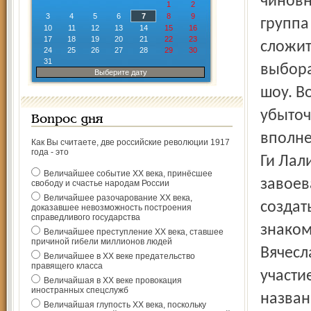
чиновн
1
2
3
4
5
6
7
8
9
группа
10
11
12
13
14
15
16
17
18
19
20
21
22
23
сложит
24
25
26
27
28
29
30
31
выбора
Выберите дату
шоу. В
убыточ
Вопрос дня
вполне
Как Вы считаете, две российские революции 1917
года - это
Ги Лал
Величайшее событие ХХ века, принёсшее
завоев
свободу и счастье народам России
Величайшее разочарование ХХ века,
создат
доказавшее невозможность построения
справедливого государства
знаком
Величайшее преступление ХХ века, ставшее
причиной гибели миллионов людей
Вячесл
Величайшее в ХХ веке предательство
правящего класса
участи
Величайшая в ХХ веке провокация
иностранных спецслужб
назван
Величайшая глупость ХХ века, поскольку