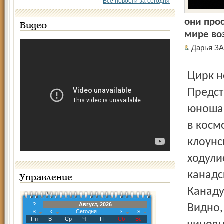
Все новости за сегодня
они прос
Видео
мире во
Дарья 
Цирк необычен прежде всего своей историей.
Предст
юноша 
в косм
клоунс
ходули
канадс
Управление
Канаду
?
Август, 2026
Видно,
«
‹
Сегодня
›
»
Пн
Вт
Ср
Чт
Пт
Сб
Вс