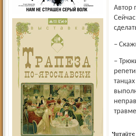
Автор 
Сейчас 
сделат
– Ска
– Трюки, конечно, достаточно сложные. Во время
репети
танцах
выполн
неправ
травме
Читайте