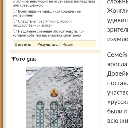
сложны
участники революций не осознавали последствий
ими совершённого
Жонгли
Всего лишь не удавшийся социальный
эксперимент
удивиш
Следствие преступной слабости
государственной власти
зрител
Неудачное стечение обстоятельств, при
котором события развивались спонтанно
изумле
Архив
Семейная династия Садоевых хорошо известна
Фото дня
яросла
Довейк
постав
участв
«русск
были п
всю жи