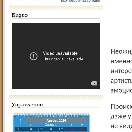
Все новости за сегодня
Видео
Неожиданным было уже то, что программа началась
именно
интере
артист
эмоцио
Управление
Происходившее на арене иногда вызывало оцепенение
даже у
?
Август, 2026
«
‹
Сегодня
›
»
не вид
Пн
Вт
Ср
Чт
Пт
Сб
Вс