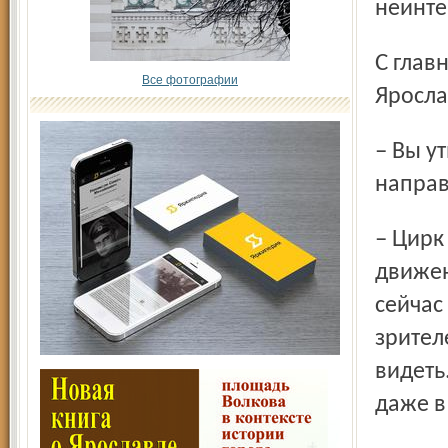
неинте
С главным творцом всего происходящего в эти дни в
Все фотографии
Яросла
– Вы утверждаете, что ваша цель – цирк нового
направ
– Цирк меняется в сторону авангардного эстетического
движен
сейчас
зрител
видеть
даже в