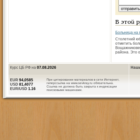
В этой 
Больница на 
Столетний юб
отметить бол
Вощажникове
района. Это 
Курс ЦБ РФ на
07.08.2026
Наши
EUR
94,0585
При цитировании материалов в сети Интернет,
гиперссылка на www.sevkray.ru обязательна.
USD
81,4077
Ссылка не должна быть закрыта к индексации
EUR/USD
1.16
поисковыми машинами.