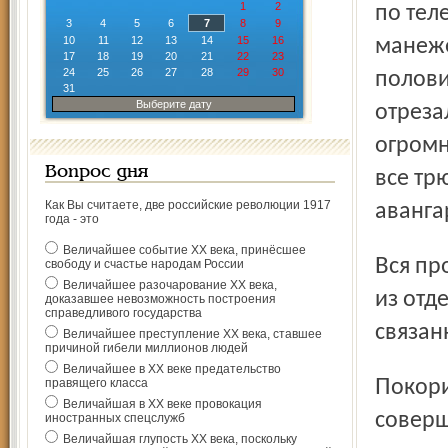
1
2
по тел
3
4
5
6
7
8
9
10
11
12
13
14
15
16
манеже
17
18
19
20
21
22
23
24
25
26
27
28
29
30
полови
31
Выберите дату
отреза
огромн
Вопрос дня
все тр
Как Вы считаете, две российские революции 1917
аванга
года - это
Величайшее событие ХХ века, принёсшее
Вся программа – не привычный нам цирковой коктейль
свободу и счастье народам России
Величайшее разочарование ХХ века,
из отд
доказавшее невозможность построения
справедливого государства
связан
Величайшее преступление ХХ века, ставшее
причиной гибели миллионов людей
Величайшее в ХХ веке предательство
Покорившие всех Илона и Руслан Садоевы показали
правящего класса
Величайшая в ХХ веке провокация
соверш
иностранных спецслужб
Величайшая глупость ХХ века, поскольку