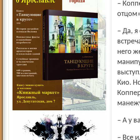
– Копперфилда иногда называют вашим «крестным
отцом»
– Да, я специально ездил в Штутгарт, изучал его трюки,
встреча
него ж
манипу
выступ
Кио. Н
Коппер
манежу
– А у
– Все иллюзионные трюки уже давно были придуманы.