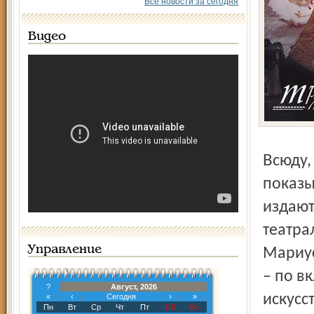
Все новости за сегодня
Видео
Всюду, где сегодня есть балетные театры и школы, где
показы
издают
театра
Управление
Мариус
– по в
?
Август, 2026
искусс
«
‹
Сегодня
›
»
Пн
Вт
Ср
Чт
Пт
Сб
Вс