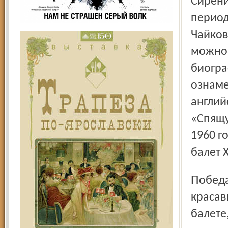
Сирени
период
Чайков
можно 
биогра
ознаме
английс
«Спящу
1960 г
балет 
Победа, одержанная авторами балета «Спящая
красав
балете