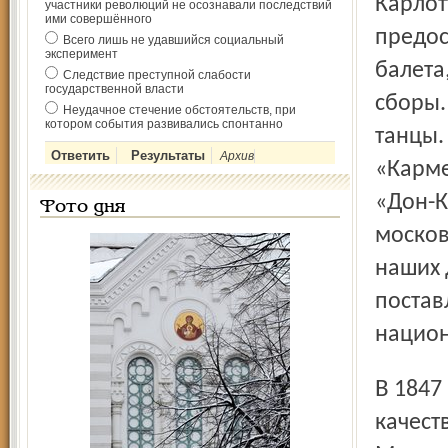
Карлот
участники революций не осознавали последствий
ими совершённого
предос
Всего лишь не удавшийся социальный
эксперимент
балета
Следствие преступной слабости
государственной власти
сборы.
Неудачное стечение обстоятельств, при
котором события развивались спонтанно
танцы.
Архив
«Карме
«Дон-К
Фото дня
москов
наших 
постав
национ
В 1847 году Мариус Петипа был приглашён в Петербург в
качест