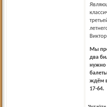
Являющаяся и поныне одной из вершин русского
класси
третье
летнег
Виктор
Мы предлагаем читателям «Северного края» выиграть
два би
нужно 
балеты
ждём в
17-64.
Читайте