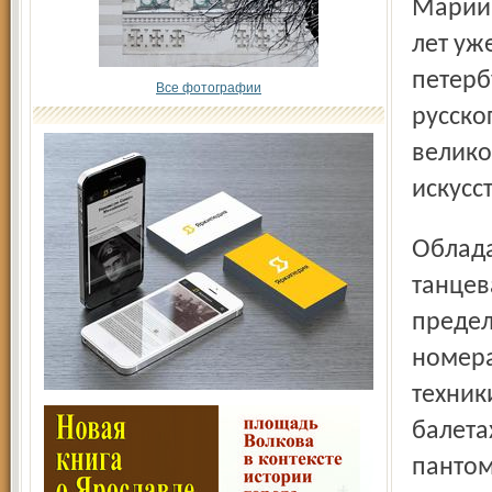
Мариин
лет уж
петерб
Все фотографии
русско
велико
искусс
Обладая неиссякаемой фантазией в сочинении
танцев
предел
номера
техник
балета
пантом