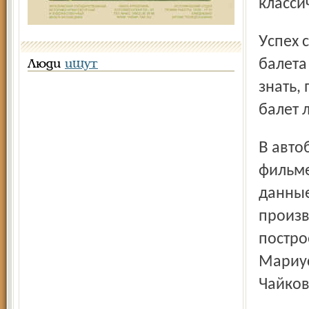
класси
Успех спектакля восстановил веру русских деятелей
балета
Люди
ищут
знать,
балет 
В автобиографии, написанной Мариусом Петипа, и в
фильме
данные
произв
постро
Мариус
Чайков