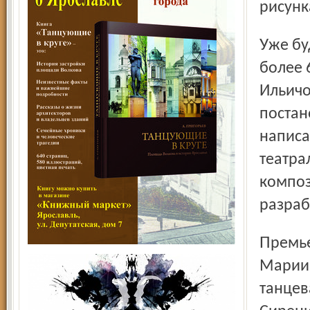
рисунк
Уже будучи признанным балетмейстером, поставившим
более 
Ильичо
постан
написа
театра
композ
разраб
Премьера балета состоялась 3 января 1890 года на сцене
Мариин
танцев