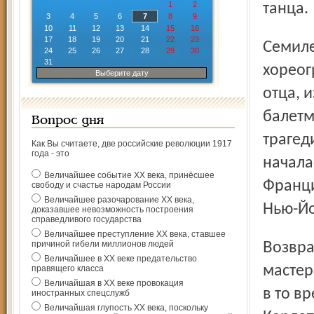
1
2
танца.
3
4
5
6
7
8
9
10
11
12
13
14
15
16
17
18
19
20
21
22
23
Семилетним мальчиком начал осваивать тайны
24
25
26
27
28
29
30
31
хореог
Выберите дату
отца, 
балетм
Вопрос дня
трагед
Как Вы считаете, две российские революции 1917
года - это
начала
Величайшее событие ХХ века, принёсшее
Франци
свободу и счастье народам России
Величайшее разочарование ХХ века,
Нью-Йо
доказавшее невозможность построения
справедливого государства
Величайшее преступление ХХ века, ставшее
причиной гибели миллионов людей
Возвратившись в Париж, Петипа совершенствует своё
Величайшее в ХХ веке предательство
мастер
правящего класса
Величайшая в ХХ веке провокация
в то в
иностранных спецслужб
Величайшая глупость ХХ века, поскольку