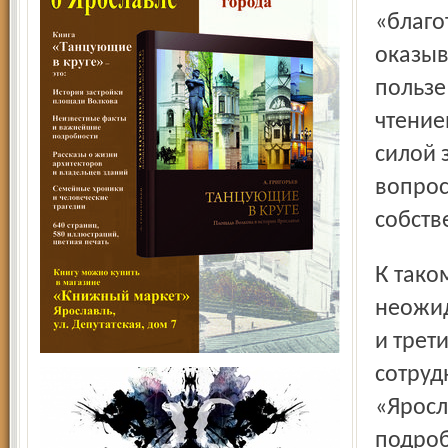
«благо
оказыв
пользе
чтение
силой 
вопрос
собств
К такому суждению коллег, явно ставшему
неожид
и трет
сотруд
«Яросл
подроб