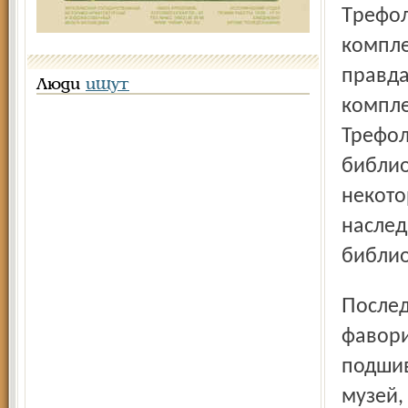
Трефолеву, как выясняется, все же удалось отпечатать
компле
правда
Люди
ищут
компле
Трефол
библио
некото
наслед
библио
Последним владельцем раритета был кремлевский
фавори
подшив
музей,