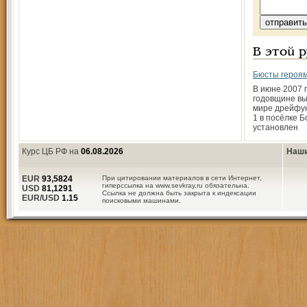
В этой 
Бюсты героям
В июне 2007 г
годовщине вы
мире дрейфу
1 в посёлке 
установлен
Курс ЦБ РФ на
06.08.2026
Наши
EUR
93,5824
При цитировании материалов в сети Интернет,
гиперссылка на www.sevkray.ru обязательна.
USD
81,1291
Ссылка не должна быть закрыта к индексации
EUR/USD
1.15
поисковыми машинами.