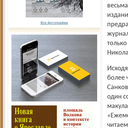
весьма
издани
Все фотографии
предра
журнал
только
Никол
Исходя из этого, ярославский «Пошехонец» был-де не
более 
Санков
один с
макула
«Ежеме
читаем