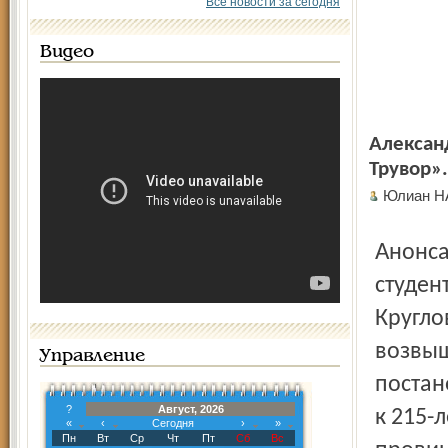
Все новости за сегодня
Видео
Алексан
Трувор».
Юлиан Н
Анонса этого представления в афишах не было. Тройка
студен
Кругло
возвыш
Управление
постан
?
Август, 2026
к 215-
«
‹
Сегодня
›
»
Пн
Вт
Ср
Чт
Пт
Сб
Вс