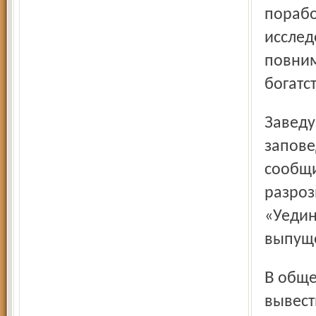
порабо
исслед
повним
богатс
Заведующая отделом историко-архитектурного музея-
запове
сообщи
разро
«Уедин
выпущ
В общем, все созрело для того, чтобы издание-невидимку
вывест