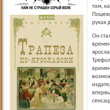
том, к
Пошехо
руках 
Он стал библиографической редкостью уже в пушкин-ские
времен
яросла
Трефол
времен
возмож
издате
впервы
сенсац