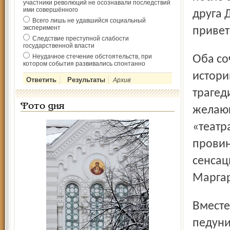
участники революций не осознавали последствий
ими совершённого
друга 
Всего лишь не удавшийся социальный
эксперимент
привет
Следствие преступной слабости
государственной власти
Неудачное стечение обстоятельств, при
Оба сочинения тоже исполнялись на чтениях – эпилогом
котором события развивались спонтанно
истори
Архив
трагед
Фото дня
желающ
«театр
провин
сенсац
Маргар
Вместе с другим докладчиком – коллегой из
педуни