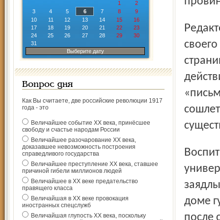
провин
1
2
3
4
5
6
7
8
9
10
11
12
13
14
15
16
Редактор его Василий Санковский был верным сыном
17
18
19
20
21
22
23
24
25
26
27
28
29
30
своего
31
Выберите дату
страни
действ
Вопрос дня
«письм
Как Вы считаете, две российские революции 1917
сошлет
года - это
Величайшее событие ХХ века, принёсшее
сущест
свободу и счастье народам России
Величайшее разочарование ХХ века,
доказавшее невозможность построения
Воспитанник двух (!) духовных академий и Московского
справедливого государства
Величайшее преступление ХХ века, ставшее
универ
причиной гибели миллионов людей
Величайшее в ХХ веке предательство
заядлы
правящего класса
Величайшая в ХХ веке провокация
доме г
иностранных спецслужб
после 
Величайшая глупость ХХ века, поскольку