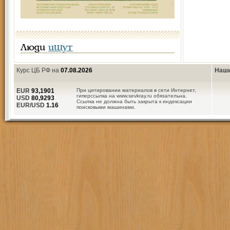
Люди
ищут
Курс ЦБ РФ на
07.08.2026
Наши
EUR
93,1901
При цитировании материалов в сети Интернет,
гиперссылка на www.sevkray.ru обязательна.
USD
80,9293
Ссылка не должна быть закрыта к индексации
EUR/USD
1.16
поисковыми машинами.