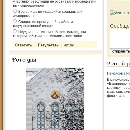
участники революций не осознавали последствий
ими совершённого
Всего лишь не удавшийся социальный
эксперимент
Следствие преступной слабости
Сообще
государственной власти
Неудачное стечение обстоятельств, при
котором события развивались спонтанно
Архив
Фото дня
В этой 
Некрасов в Р
В киноконцер
«Былинник» м
кремль» прош
музыкально­л
фестиваль