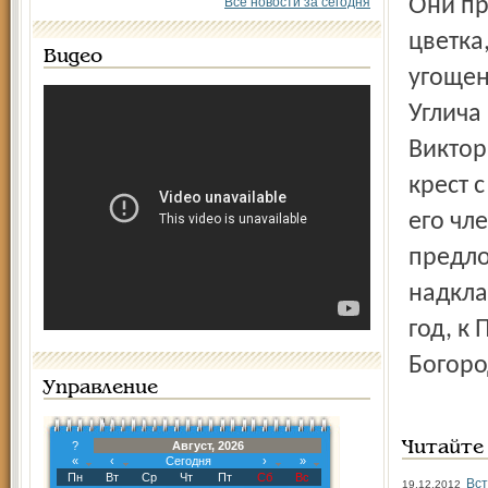
Они привезли в подарок огромный белый хлеб в форме
Все новости за сегодня
цветка
Видео
угощен
Углича
Виктор
крест 
его чл
предло
надкла
год, к
Богоро
Управление
?
Август, 2026
Читайте
«
‹
Сегодня
›
»
Пн
Вт
Ср
Чт
Пт
Сб
Вс
Вст
19.12.2012