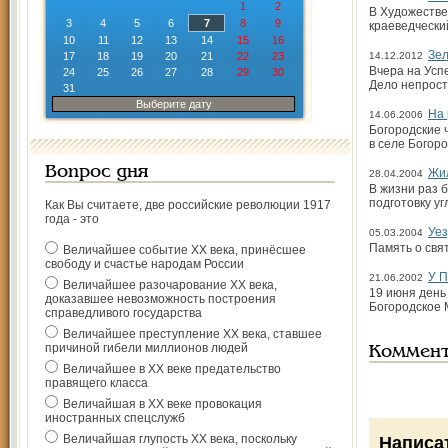
1
2
В Художестве
3
4
5
6
7
8
9
краеведчески
10
11
12
13
14
15
16
Зел
17
18
19
20
21
22
23
14.12.2012
Вчера на Усп
24
25
26
27
28
29
30
Дело непрост
31
Выберите дату
На 
14.06.2006
Богородские 
в селе Богор
Вопрос дня
Жил
28.04.2004
В жизни раз б
подготовку уг
Как Вы считаете, две российские революции 1917
года - это
Уез
05.03.2004
Память о свя
Величайшее событие ХХ века, принёсшее
свободу и счастье народам России
У П
21.06.2002
Величайшее разочарование ХХ века,
19 июня день
доказавшее невозможность построения
Богородское 
справедливого государства
Величайшее преступление ХХ века, ставшее
причиной гибели миллионов людей
Коммен
Величайшее в ХХ веке предательство
правящего класса
Величайшая в ХХ веке провокация
иностранных спецслужб
Величайшая глупость ХХ века, поскольку
Написа