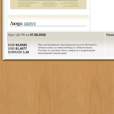
Люди
ищут
Курс ЦБ РФ на
07.08.2026
Наши
EUR
94,0585
При цитировании материалов в сети Интернет,
гиперссылка на www.sevkray.ru обязательна.
USD
81,4077
Ссылка не должна быть закрыта к индексации
EUR/USD
1.16
поисковыми машинами.