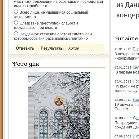
участники революций не осознавали последствий
из Дан
ими совершённого
Всего лишь не удавшийся социальный
концер
эксперимент
Следствие преступной слабости
государственной власти
Неудачное стечение обстоятельств, при
котором события развивались спонтанно
Читайте
Архив
Поз
15.01.2013
В поздравлен
информации 
Фото дня
Кал
15.01.2013
В первые нов
Пор
15.01.2013
Ну какой же р
коне», чья ду
Зав
18.08.2011
19 августа П
Спасом.
Дан
18.08.2007
По традиции 
рождения Дан
В 
07.08.2003