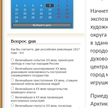
1
2
3
4
5
6
7
8
9
10
11
12
13
14
15
16
Начнется праздник в девять часов утра с открытия новой
17
18
19
20
21
22
23
24
25
26
27
28
29
30
экспоз
31
Выберите дату
художн
округа
Вопрос дня
в здан
Как Вы считаете, две российские революции 1917
городо
года - это
духово
Величайшее событие ХХ века, принёсшее
свободу и счастье народам России
центра
Величайшее разочарование ХХ века,
доказавшее невозможность построения
город 
справедливого государства
Величайшее преступление ХХ века, ставшее
игрушк
причиной гибели миллионов людей
Величайшее в ХХ веке предательство
правящего класса
Приедут на праздник и воины из ансамбля "Пограничник
Величайшая в ХХ веке провокация
иностранных спецслужб
Арктик
Величайшая глупость ХХ века, поскольку