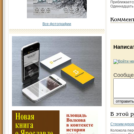
Приближается
Одиннадцать 
Коммен
Все фотографии
Написа
Сообще
В этой 
Строим курор
Колокола пе