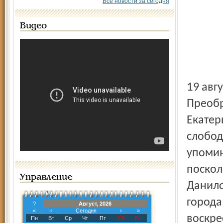
Все новости за сегодня
Видео
19 августа здесь отмечают православный праздник
Преобр
Екатер
слобод
упомин
поскол
Управление
Данило
города
?
Август, 2026
«
‹
Сегодня
›
»
воскре
Пн
Вт
Ср
Чт
Пт
Сб
Вс