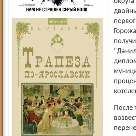
округа
двойны
первог
Горожа
получи
"Данил
диплом
муници
процен
котеле
После торжественной части выстрел из старинной пушки
возвес
перене