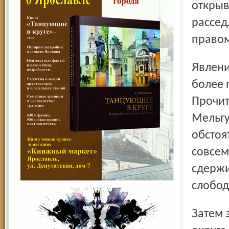
открыв
рассед
правом
Явление Екатерины Великой и графа Орлова приоткрыло
более 
Прочит
Мельгу
обстоя
совсем
сдержи
слобод
Затем эстафету принял нынешний глава муниципального