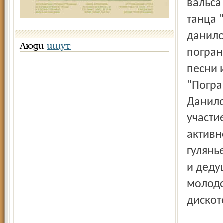
вальса
танца 
данило
Люди
ищут
погран
песни 
"Погра
Данило
участи
активн
гулянь
и деду
молодо
дискот