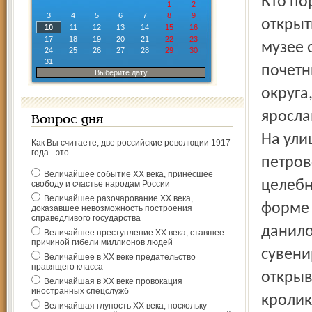
Кто пораньше встал и приехал задолго до торжественного
1
2
3
4
5
6
7
8
9
открыт
10
11
12
13
14
15
16
17
18
19
20
21
22
23
музее 
24
25
26
27
28
29
30
31
почетн
Выберите дату
округа
яросла
Вопрос дня
На ули
Как Вы считаете, две российские революции 1917
года - это
петров
Величайшее событие ХХ века, принёсшее
целебн
свободу и счастье народам России
Величайшее разочарование ХХ века,
форме 
доказавшее невозможность построения
справедливого государства
данило
Величайшее преступление ХХ века, ставшее
причиной гибели миллионов людей
сувени
Величайшее в ХХ веке предательство
правящего класса
открыв
Величайшая в ХХ веке провокация
иностранных спецслужб
кролик
Величайшая глупость ХХ века, поскольку