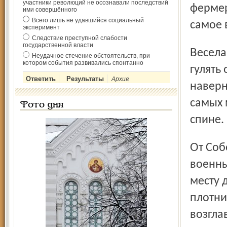
участники революций не осознавали последствий
фермер
ими совершённого
Всего лишь не удавшийся социальный
самое 
эксперимент
Следствие преступной слабости
государственной власти
Веселая толпа - более тысячи горожан уже приготовилась
Неудачное стечение обстоятельств, при
котором события развивались спонтанно
гулять
Архив
наверн
самых 
Фото дня
спине.
От Соборной площади по центральным улицам прошагал
военны
месту 
плотни
возгла