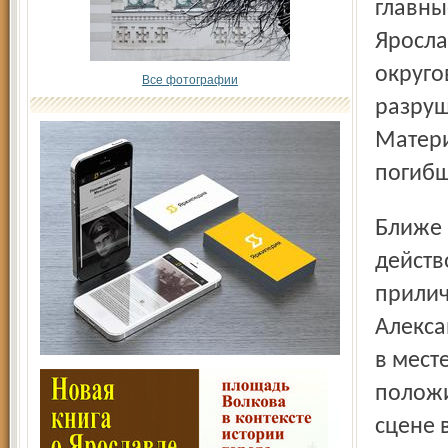
главны
Яросла
округо
Все фотографии
разруш
Матери
погибш
Ближе к полудню развернулось на эстраде главное
действ
прилич
Алекса
в мест
положи
сцене 