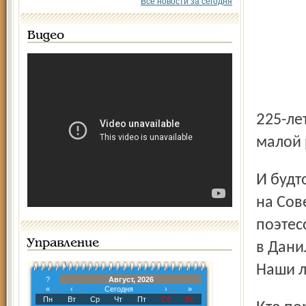
Все новости за сегодня
Видео
225-летия города, потому что считают Данилов своей
малой 
И будто бы специально для них с эстрады, сооруженной
на Сов
поэтес
Управление
в Дани
Наши л
?
Август, 2026
«
‹
Сегодня
›
»
Пн
Вт
Ср
Чт
Пт
Сб
Вс