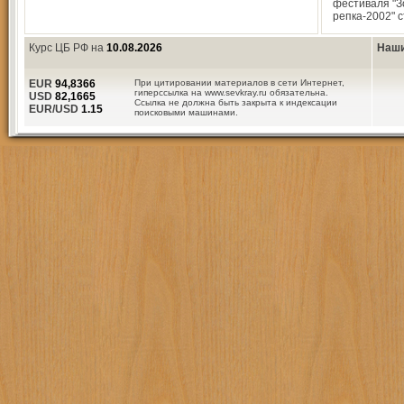
фестиваля "З
репка-2002" 
Курс ЦБ РФ на
10.08.2026
Наши
EUR
94,8366
При цитировании материалов в сети Интернет,
гиперссылка на www.sevkray.ru обязательна.
USD
82,1665
Ссылка не должна быть закрыта к индексации
EUR/USD
1.15
поисковыми машинами.