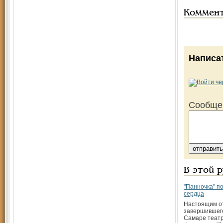
Коммен
Написа
Сообще
В этой 
"Панночка" п
сердца
Настоящим о
завершившего
Самаре теат