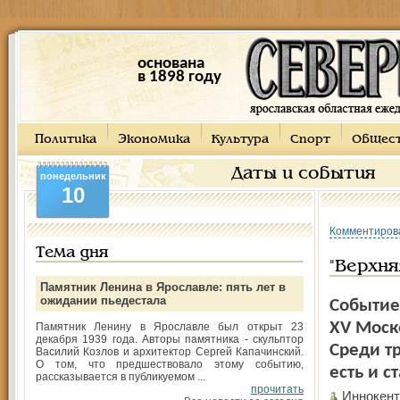
основана
в 1898 году
Политика
Экономика
Культура
Спорт
Общес
Даты и события
понедельник
10
Комментиров
Тема дня
"Верхня
Памятник Ленина в Ярославле: пять лет в
ожидании пьедестала
Событие
XV Моск
Памятник Ленину в Ярославле был открыт 23
декабря 1939 года. Авторы памятника - скульптор
Среди т
Василий Козлов и архитектор Сергей Капачинский.
О том, что предшествовало этому событию,
есть и с
рассказывается в публикуемом ...
прочитать
Иннокен