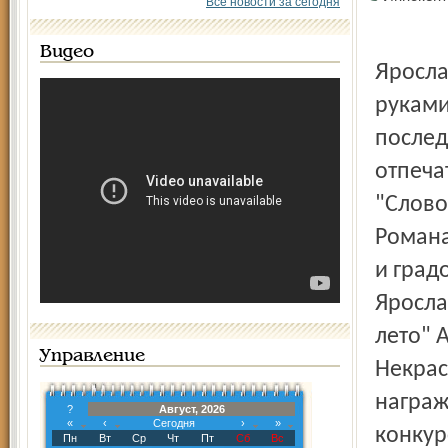
Все новости за сегодня
Видео
Ярославцы приехали в первопрестольную не с пустыми
руками
послед
отпеча
"Слово
Романа
и град
Яросла
лето" 
Управление
Некрас
награж
?
Август, 2026
«
‹
Сегодня
›
»
конкур
Пн
Вт
Ср
Чт
Пт
Сб
Вс