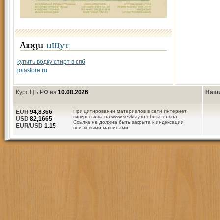
Люди
ищут
купить водку спирт в спб
joiastore.ru
Курс ЦБ РФ на
10.08.2026
Наши
EUR
94,8366
При цитировании материалов в сети Интернет,
гиперссылка на www.sevkray.ru обязательна.
USD
82,1665
Ссылка не должна быть закрыта к индексации
EUR/USD
1.15
поисковыми машинами.