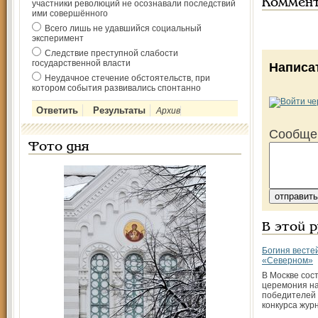
Коммен
участники революций не осознавали последствий
ими совершённого
Всего лишь не удавшийся социальный
эксперимент
Следствие преступной слабости
государственной власти
Написа
Неудачное стечение обстоятельств, при
котором события развивались спонтанно
Архив
Сообще
Фото дня
В этой 
Богиня весте
«Северном»
В Москве сос
церемония н
победителей 
конкурса жур