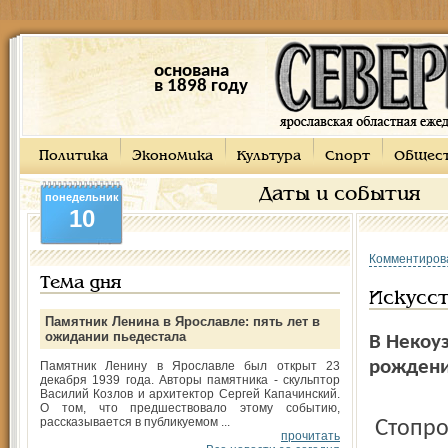
основана
в 1898 году
Политика
Экономика
Культура
Спорт
Общес
Даты и события
понедельник
10
Комментиров
Тема дня
Искусс
Памятник Ленина в Ярославле: пять лет в
ожидании пьедестала
В Некоу
рождени
Памятник Ленину в Ярославле был открыт 23
декабря 1939 года. Авторы памятника - скульптор
Василий Козлов и архитектор Сергей Капачинский.
О том, что предшествовало этому событию,
рассказывается в публикуемом ...
Стопроцентной явки здесь не было давно, люди даже
прочитать