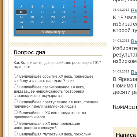
1
2
3
4
5
6
7
8
9
Вы
01.04.2012
10
11
12
13
14
15
16
К 18 час
17
18
19
20
21
22
23
24
25
26
27
28
29
30
избирате
31
второй т
Выберите дату
Вы
04.03.2012
Избирате
Вопрос дня
результа
избирком
Как Вы считаете, две российские революции 1917
года - это
Вы
04.03.2012
Величайшее событие ХХ века, принёсшее
В Яросла
свободу и счастье народам России
Помимо П
Величайшее разочарование ХХ века,
десяти р
доказавшее невозможность построения
справедливого государства
Величайшее преступление ХХ века, ставшее
причиной гибели миллионов людей
Коммен
Величайшее в ХХ веке предательство
правящего класса
Величайшая в ХХ веке провокация
иностранных спецслужб
Написа
Величайшая глупость ХХ века, поскольку