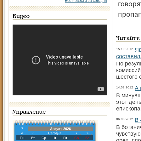
Все новости за сегодня
говоря
пропаг
Видео
Читайте
Яв
15.10.2012
составил
По резул
комиссий
шестого 
А 
14.08.2012
В минувш
этот ден
епископа
Управление
В 
06.06.2012
В ботани
?
Август, 2026
чувствую
«
‹
Сегодня
›
»
Пн
Вт
Ср
Чт
Пт
Сб
Вс
орех, яп