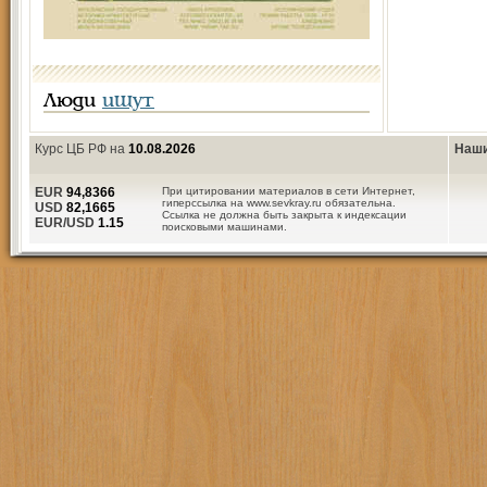
Люди
ищут
Курс ЦБ РФ на
10.08.2026
Наши
EUR
94,8366
При цитировании материалов в сети Интернет,
гиперссылка на www.sevkray.ru обязательна.
USD
82,1665
Ссылка не должна быть закрыта к индексации
EUR/USD
1.15
поисковыми машинами.