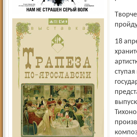
Творческие встречи-концерты композиторов также
пройду
18 апреля широко известная в нашем городе
хранит
артист
ступая
госуда
предст
выпуск
Тихоно
произв
композ