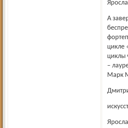
Яросла
А завершится смотр музыкальных апрель-ских витражей
беспре
фортеп
цикле 
циклы 
– лаур
Марк М
Дмит
искус
Яросл