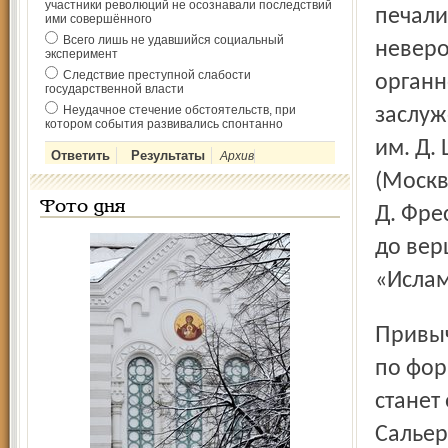
участники революций не осознавали последствий
печали
ими совершённого
Всего лишь не удавшийся социальный
неверо
эксперимент
Следствие преступной слабости
органн
государственной власти
Неудачное стечение обстоятельств, при
заслуж
котором события развивались спонтанно
им. Д.
Архив
(Москв
Фото дня
Д. Фре
до вер
«Ислам
Привычные визиты звезд российской оперы изменились
по фор
станет
Сальер