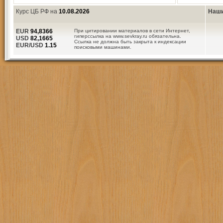
Курс ЦБ РФ на
10.08.2026
Наши
EUR
94,8366
При цитировании материалов в сети Интернет,
гиперссылка на www.sevkray.ru обязательна.
USD
82,1665
Ссылка не должна быть закрыта к индексации
EUR/USD
1.15
поисковыми машинами.