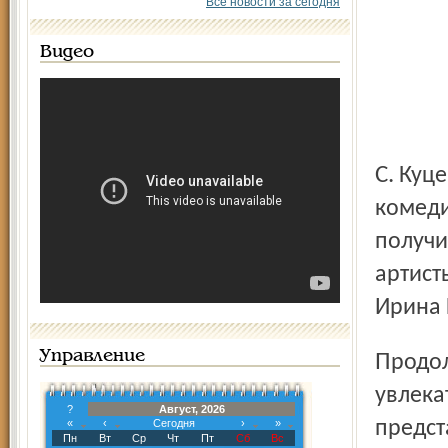
Все новости за сегодня
Видео
С. Куценко именно 1 апреля, в понедельник, представляет
комеди
получи
артист
Ирина 
Управление
Продолжая тему хорошего настроения, развлекательно-
увлека
?
Август, 2026
«
‹
Сегодня
›
»
предст
Пн
Вт
Ср
Чт
Пт
Сб
Вс