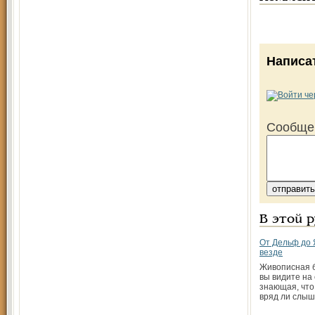
Написа
Сообще
В этой 
От Дельф до 
везде
Живописная б
вы видите на
знающая, что
вряд ли слы