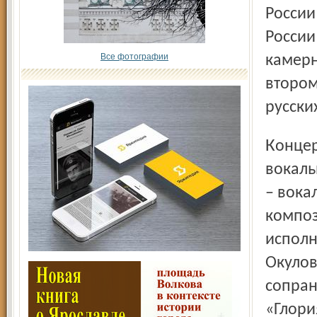
России
России
Все фотографии
камерн
втором
русски
Концерт 12 апреля – некая метаморфоза предыдущего
вокаль
– вока
композ
исполн
Окулов
сопран
«Глори