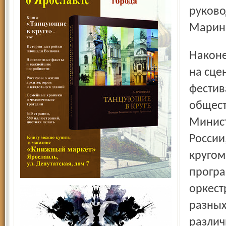
руково
Марина
Наконец, центральное событие месяца. 14, 15 и 17 апреля
на сце
фестив
общест
Минист
России
кругом
програ
оркест
разных
различ