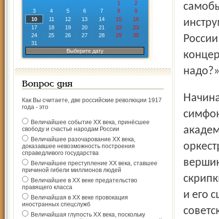
1
2
самобы
3
4
5
6
7
8
9
10
11
12
13
14
15
16
инстру
17
18
19
20
21
22
23
24
25
26
27
28
29
30
России
31
Выберите дату
концер
надо?»
Вопрос дня
Начиная с 5 апреля пройдут традиционные концерты
Как Вы считаете, две российские революции 1917
года - это
симфон
Величайшее событие ХХ века, принёсшее
академ
свободу и счастье народам России
Величайшее разочарование ХХ века,
оркест
доказавшее невозможность построения
справедливого государства
вершин
Величайшее преступление ХХ века, ставшее
причиной гибели миллионов людей
скрипк
Величайшее в ХХ веке предательство
правящего класса
и его 
Величайшая в ХХ веке провокация
иностранных спецслужб
советс
Величайшая глупость ХХ века, поскольку