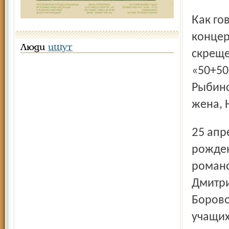
Как говорится, в жизни всегда есть место празднику. В
концер
Люди
ищут
скреще
«50+50
Рыбинс
жена, 
25 апреля, в четверг, с посвящением 200-летию со дня
рожден
романс
Дмитри
Борово
учащих