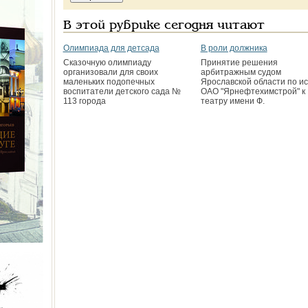
В этой рубрике сегодня читают
Олимпиада для детсада
В роли должника
Сказочную олимпиаду
Принятие решения
организовали для своих
арбитражным судом
маленьких подопечных
Ярославской области по ис
воспитатели дет­ского сада №
ОАО "Ярнефтехимстрой" к
113 города
театру имени Ф.