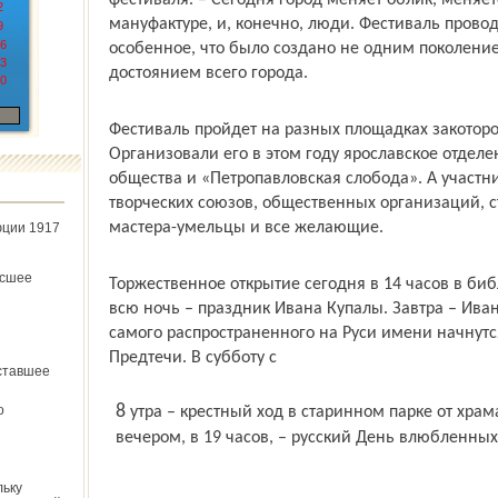
фестиваля. – Сегодня город меняет облик, меняе
2
мануфактуре, и, конечно, люди. Фестиваль провод
9
6
особенное, что было создано не одним поколение
3
достоянием всего города.
0
Фестиваль пройдет на разных площадках закоторос
Организовали его в этом году ярославское отдел
общества и «Петропавловская слобода». А участн
творческих союзов, общественных организаций, с
мастера-умельцы и все желающие.
юции 1917
ёсшее
Торжественное открытие сегодня в 14 часов в биб
всю ночь – праздник Ивана Купалы. Завтра – Иван
самого распространенного на Руси имени начнутс
Предтечи. В субботу с
ставшее
8 утра – крестный ход в старинном парке от храма Петра и Павла. В тот же день
о
вечером, в 19 часов, – русский День влюбленных
льку