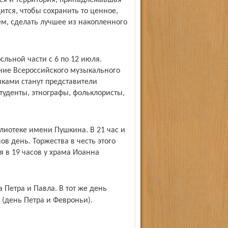
тся и территория, принадлежавшая
ится, чтобы сохранить то ценное,
м, сделать лучшее из накопленного
льной части с 6 по 12 июля.
ение Всероссийского музыкального
иками станут представители
туденты, этнографы, фольклористы,
лиотеке имени Пушкина. В 21 час и
ов день. Торжества в честь этого
я в 19 часов у храма Иоанна
 (день Петра и Февроньи).