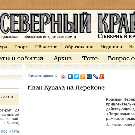
ура
Спорт
Общество
Образование
Медицина
Ис
аты и события
Архив
Фото
Вопрос-
Комментировать
Иван Купала на Перекопе
ь лет в
Красный Перек
привлекательн
действующей з
открыт 23
«Петропавловск
 скульптор
пачинский.
рамках открыв
 событию,
Татьяна ВАЛИН
прочитать