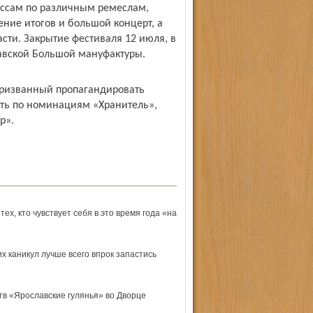
ассам по различным ремеслам,
ение итогов и большой концерт, а
сти. Закрытие фестиваля 12 июля, в
лавской Большой мануфактуры.
призванный пропагандировать
ить по номинациям «Хранитель»,
р».
ех, кто чувствует себя в это время года «на
 каникул лучше всего впрок запастись
тв «Ярославские гулянья» во Дворце