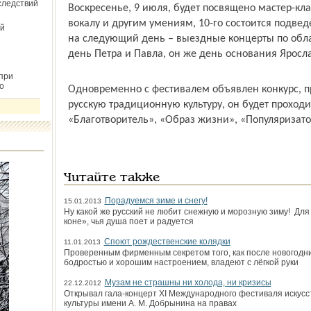
следствий
Воскресенье, 9 июля, будет посвящено мастер-кл
вокалу и другим умениям, 10-го состоится подвед
й
на следующий день – выездные концерты по обла
день Петра и Павла, он же день основания Ярос
при
о
Одновременно с фестивалем объявлен конкурс, 
русскую традиционную культуру, он будет проход
«Благотворитель», «Образ жизни», «Популяризато
Читайте также
Порадуемся зиме и снегу!
15.01.2013
Ну какой же русский не любит снежную и морозную зиму! Для т
коне», чья душа поет и радуется
Споют рождественские колядки
11.01.2013
Проверенным фирменным секретом того, как после новогодних
бодростью и хорошим настроением, владеют с лёгкой руки
Музам не страшны ни холода, ни кризисы
22.12.2012
Открывал гала-концерт XI Международного фестиваля искусс
культуры имени А. М. Добрынина на правах