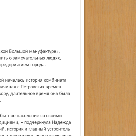
ской Большой мануфактуре»,
нить о замечательных людях,
предприятием города.
ой началась история комбината
начиная с Петровских времен.
вору, длительное время она была
.
обытное население со своими
адициями, – подчеркнула Надежда
й, историк и главный устроитель