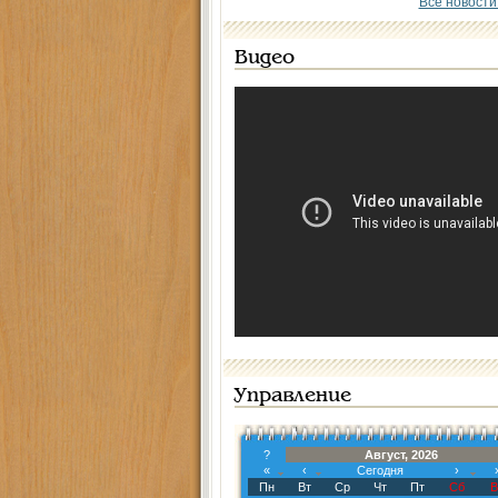
Все новости
Видео
Управление
?
Август, 2026
«
‹
Сегодня
›
Пн
Вт
Ср
Чт
Пт
Сб
В