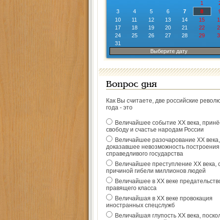
1
3
4
5
6
7
8
10
11
12
13
14
15
1
17
18
19
20
21
22
2
24
25
26
27
28
29
3
31
Выберите дату
Вопрос дня
Как Вы считаете, две российские револ
года - это
Величайшее событие ХХ века, прин
свободу и счастье народам России
Величайшее разочарование ХХ века,
доказавшее невозможность построения
справедливого государства
Величайшее преступление ХХ века, 
причиной гибели миллионов людей
Величайшее в ХХ веке предательств
правящего класса
Величайшая в ХХ веке провокация
иностранных спецслужб
Величайшая глупость ХХ века, поско