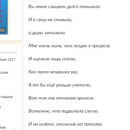
2
Вы мною слишком долго помыкали:
9
6
3
И в грош не ставили,
0
и дыры затыкали.
Мне очень жаль, что поздно я прозрела
И оценила лишь сейчас,
юции 1917
Как люто ненавижу вас,
ёсшее
А то бы ещё раньше улетела…
ставшее
Вот так она отчаянно кричала.
о
Возможно, что подвыпила слегка.
И на излёте, отскочив от потолка,
льку