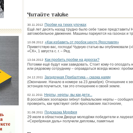
Читайте также
Пробки на тихих улочках
30.11.2012
Ещё лет десять назад трудно было себе такое представить!
автомобильное движение. Машины паркуются на газонах и тр
«Как избавить от пробок центр Ярославля»
10.08.2012
Приветствую вас, господа! Чудную статью вы опубликовали («
«СК», 1 августа с. г. – Ред.
Как пробить пробки на дорогах?
13.04.2012
Потомки ещё будут нам завидовать. Стоит кому-то опоздать н
или рядовому сотруднику – оправдаться всегда можно: пробки
Загадочная Прибалтика – сказка наяву
24.12.2011
(Окончание. Начало в номере за 23 декабря). Отношение к зе
эстонцев поучиться, так это отношению к своей земле.
Нерпы, нерпы, вы как дети...
02.11.2011
В российских зоопарках гибнут байкальские нерпы – сообщи
проверить, как чувствуют себя ярославские ластоногие,
Подсказка Морфея
31.08.2011
29 июля в областном Дворце молодёжи победители и лауреаты
«Серебряная даль» получили дипломы, памятные