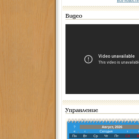
Все новости
Видео
Управление
?
Август, 2026
«
‹
Сегодня
›
Пн
Вт
Ср
Чт
Пт
Сб
В