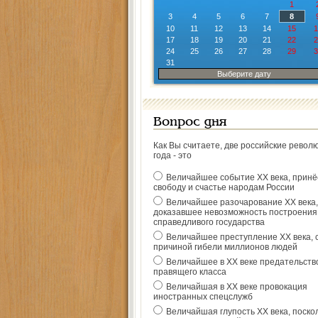
1
3
4
5
6
7
8
10
11
12
13
14
15
1
17
18
19
20
21
22
2
24
25
26
27
28
29
3
31
Выберите дату
Вопрос дня
Как Вы считаете, две российские револ
года - это
Величайшее событие ХХ века, прин
свободу и счастье народам России
Величайшее разочарование ХХ века,
доказавшее невозможность построения
справедливого государства
Величайшее преступление ХХ века, 
причиной гибели миллионов людей
Величайшее в ХХ веке предательств
правящего класса
Величайшая в ХХ веке провокация
иностранных спецслужб
Величайшая глупость ХХ века, поско