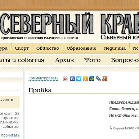
ура
Спорт
Общество
Образование
Медицина
Ис
аты и события
Архив
Фото
Вопрос-
Комментировать
Пробка
ь лет в
Предупреждали 
Бровь береги, 
открыт 23
Но истины мы 
 скульптор
пачинский.
 событию,
Сергей МОЛОКО
прочитать