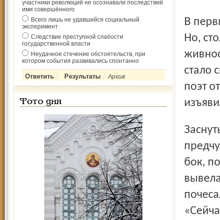
участники революций не осознавали последствий
ими совершённого
В первый же день сочинитель ушёл искать музу к пруду.
Всего лишь не удавшийся социальный
эксперимент
Но, ст
Следствие преступной слабости
государственной власти
живнос
Неудачное стечение обстоятельств, при
котором события развивались спонтанно
стало 
Архив
поэт о
изъяви
Фото дня
Заснуть никак не удавалось: пугало какое-то смутное
предчу
бок, п
вывела
почеса
«Сейча