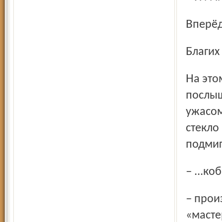
Вперё
Благи
На этом слове голос читавшего прервался. За окном
послыш
ужасом
стекло
подмиг
– ...к
– произнёс растерянно поэт вместо положенного
«масте