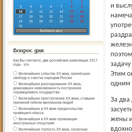
1
2
и высл
3
4
5
6
7
8
9
10
11
12
13
14
15
16
намеча
17
18
19
20
21
22
23
24
25
26
27
28
29
30
употр
31
Выберите дату
раздра
железн
Вопрос дня
поэтом
Как Вы считаете, две российские революции 1917
задачу
года - это
Этим о
Величайшее событие ХХ века, принёсшее
свободу и счастье народам России
одним 
Величайшее разочарование ХХ века,
доказавшее невозможность построения
справедливого государства
За два дня до предполагаемого торжества чиновник
Величайшее преступление ХХ века, ставшее
причиной гибели миллионов людей
засует
Величайшее в ХХ веке предательство
правящего класса
жены и
Величайшая в ХХ веке провокация
иностранных спецслужб
вдохно
Величайшая глупость ХХ века, поскольку