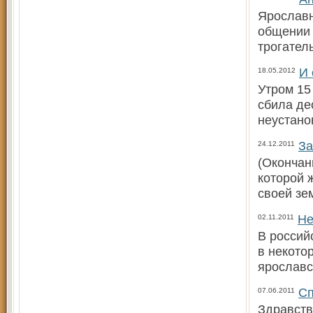
Ярославн
общении 
трогател
И 
18.05.2012
Утром 15
сбила де
неустано
За
24.12.2011
(Окончан
которой 
своей зе
Не
02.11.2011
В россий
в некото
ярославс
Сп
07.06.2011
Здравств