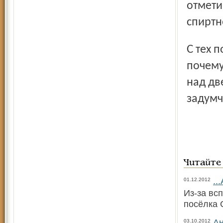
отмети
спиртн
С тех пор Чайников купил новый чайник, часто пил чай,
почему
над дв
задумч
Читайте
..
01.12.2012
Из-за вс
посёлка 
Ан
03.10.2012