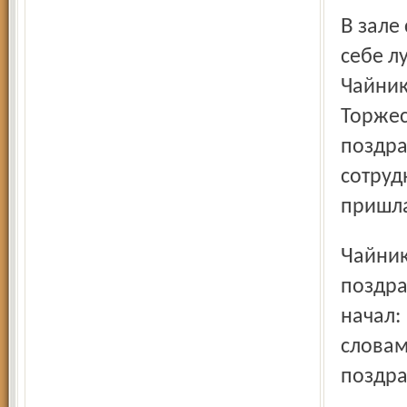
В зале собраний была суета: народ толкался, занимая
себе л
Чайник
Торжес
поздра
сотруд
пришла
Чайников встал, прижал дрожащими руками открытку с
поздра
начал:
словам
поздра