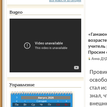
Все новости за сегодня
Видео
«Гамаюн»
возрасте
учитель 
Просим о
Анна ДУ
Провинциальный чиновник Чайников решил заполучить
освобо
Управление
стал и
знал, 
?
Август, 2026
«
‹
Сегодня
›
»
внешню
Пн
Вт
Ср
Чт
Пт
Сб
Вс