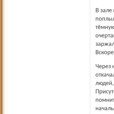
В зале послышался сдавленный смех. У чиновника
поплыл
тёмную
очерта
заржал
Вскоре
Через несколько минут потерявшего сознание оратора
откача
людей,
Присут
помнит
началь