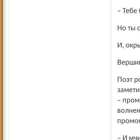
– Тебе
Но ты
И, о
Верши
Поэт робко юркнул глазами в сторону начальницы и
замети
– пром
волнен
промок
– И м