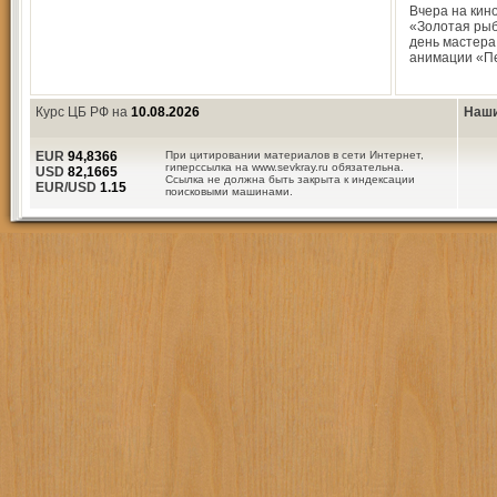
Вчера на кин
«Золотая ры
день мастера
анимации «П
Курс ЦБ РФ на
10.08.2026
Наши
EUR
94,8366
При цитировании материалов в сети Интернет,
гиперссылка на www.sevkray.ru обязательна.
USD
82,1665
Ссылка не должна быть закрыта к индексации
EUR/USD
1.15
поисковыми машинами.