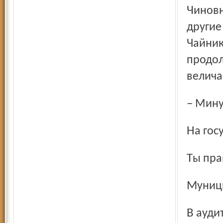
Чиновник обвёл глазами зал: одни скучали, тайком зевая,
другие
Чайник
продол
велича
– Мин
На го
Ты пр
Муни
В ауд