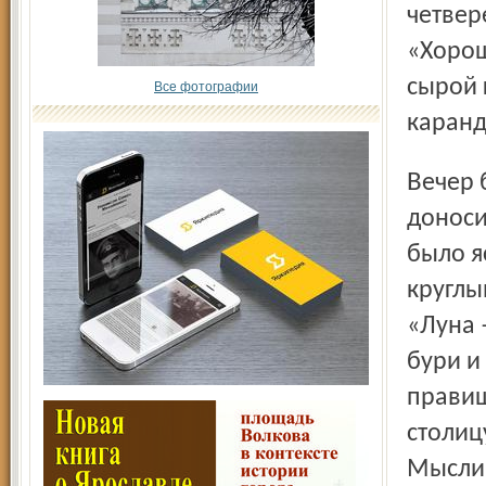
четвер
«Хорош
сырой 
Все фотографии
каранд
Вечер был тёплый, тихий, прерываемый лишь изредка
доноси
было я
круглы
«Луна 
бури и
правиш
столицу
Мысли 