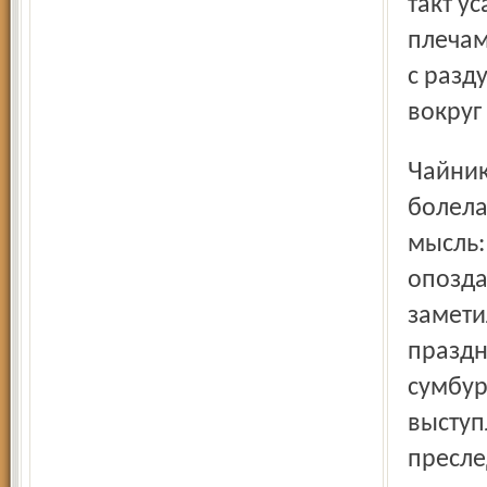
такт у
плечам
с разд
вокруг
Чайников проснулся в холодном поту и застонал – голова
болела
мысль:
опоздал
замети
праздн
сумбур
выступ
пресле