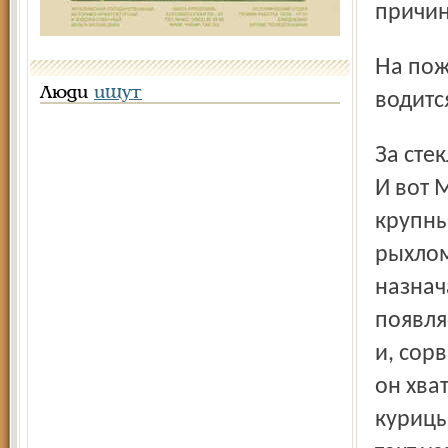
причин
На пожарной машине, вызванной из города и, как
Люди
ищут
водитс
За стеклом машины чуть брезжит рассвет, наш герой спит.
И вот 
крупны
рыхлом
назнач
появля
и, сор
он хва
курицы