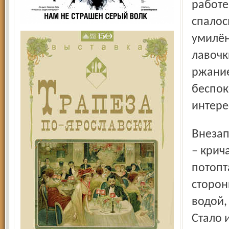
работе
спалос
умилён
лавочк
ржание
беспок
интере
Внезапно истошный крик и шум разбудили его. «Пожар!»
– крич
потопт
сторон
водой,
Стало 