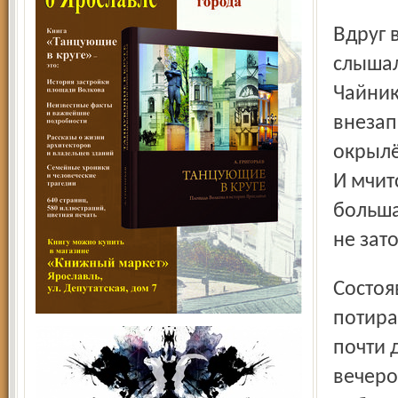
Вдруг в соседнем курятнике начался переполох:
слышал
Чайник
внезап
окрылё
И мчит
больша
не зато
Состоявшийся в эту ночь поэт резво подпрыгнул и стал
потира
почти 
вечеро