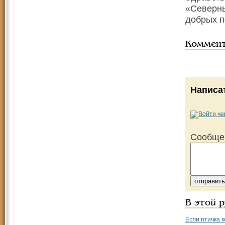
«Северны
добрых п
Коммен
Написа
Сообще
В этой 
Если птичка к