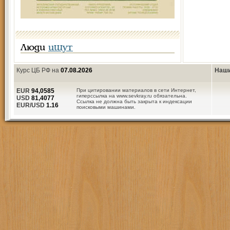
Люди
ищут
Курс ЦБ РФ на
07.08.2026
Наши
EUR
94,0585
При цитировании материалов в сети Интернет,
гиперссылка на www.sevkray.ru обязательна.
USD
81,4077
Ссылка не должна быть закрыта к индексации
EUR/USD
1.16
поисковыми машинами.