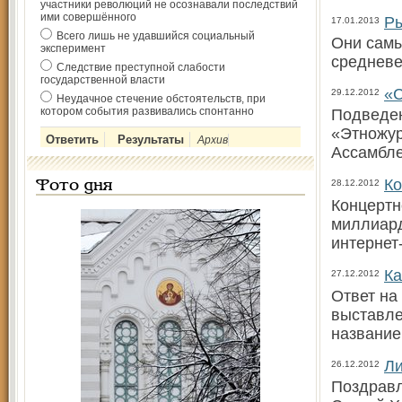
участники революций не осознавали последствий
ими совершённого
Ры
17.01.2013
Всего лишь не удавшийся социальный
Они самы
эксперимент
средневе
Следствие преступной слабости
государственной власти
«С
29.12.2012
Неудачное стечение обстоятельств, при
котором события развивались спонтанно
Подведен
«Этножур
Архив
Ассамбле
Ко
28.12.2012
Фото дня
Концертн
миллиард
интернет
Ка
27.12.2012
Ответ на
выставле
названи
Ли
26.12.2012
Поздравл