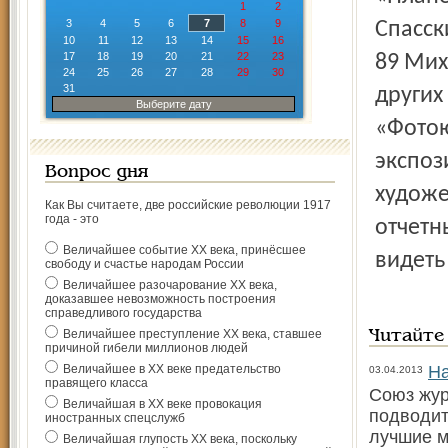
1
2
3
4
5
6
7
8
9
Спасск
10
11
12
13
14
15
16
17
18
19
20
21
22
23
89 Мих
24
25
26
27
28
29
30
31
других
Выберите дату
«Фотою
экспоз
Вопрос дня
художе
Как Вы считаете, две российские революции 1917
года - это
отчетн
Величайшее событие ХХ века, принёсшее
видеть
свободу и счастье народам России
Величайшее разочарование ХХ века,
доказавшее невозможность построения
справедливого государства
Величайшее преступление ХХ века, ставшее
Читайте
причиной гибели миллионов людей
Величайшее в ХХ веке предательство
На
03.04.2013
правящего класса
Союз жур
Величайшая в ХХ веке провокация
подводит
иностранных спецслужб
лучшие м
Величайшая глупость ХХ века, поскольку