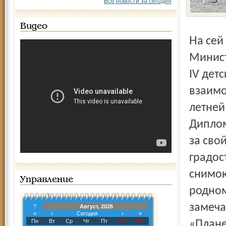
Все новости за сегодня
Видео
На сей раз во Владимире, на организованном с участием
Минист
IV дет
взаимо
летней
Диплом
за сво
градос
снимок
Управление
родном
замеча
?
Август, 2026
«
‹
Сегодня
›
»
Пн
Вт
Ср
Чт
Пт
Сб
Вс
«Плане