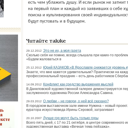
есть чем ублажить душу. И если рынок не затмит 
на первый план и каждый из заявивших о себе ху
поиска и культивирования своей индивидуальност
будут пустовать и в будущем.
Читайте также
Это не их, а моя газета
29.12.2012
Сколько себя ни помню, всегда слышала при каких-то пробле
«Будем жаловаться в
Юрий КАЗАКОВ:«В Ярославле снижается уровень к
25.12.2012
Знаете, что мне кажется удивительным? Практически на кажд
профессиональный праздник – есть день работников Сберба
Конфликт как средство выражения мыслей
14.09.2012
В Даниловской художественной галерее демонстрируется пе
заслуженного художника России Александра Савина.
О любви – не говори, о ней всё сказано?
29.03.2012
В городском выставочном зале имени Нужина – новый проект.
куратора искусствоведа Ирины Серовой, затрагивает
Лучше гор могут быть только горы
20.10.2007
Всего пять дней, с 17 по 21 октября, в центре современного 
художественная выставка «Вечная тема пейзажа».