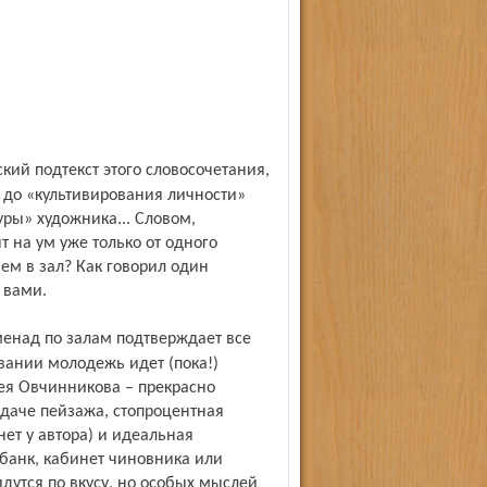
и до «культивирования личности»
уры» художника... Словом,
т на ум уже только от одного
нем в зал? Как говорил один
 вами.
ании молодежь идет (пока!)
ея Овчинникова – прекрасно
даче пейзажа, стопроцентная
ет у автора) и идеальная
 банк, кабинет чиновника или
дутся по вкусу, но особых мыслей