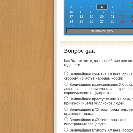
1
3
4
5
6
7
8
10
11
12
13
14
15
1
17
18
19
20
21
22
2
24
25
26
27
28
29
3
31
Выберите дату
Вопрос дня
Как Вы считаете, две российские револ
года - это
Величайшее событие ХХ века, прин
свободу и счастье народам России
Величайшее разочарование ХХ века,
доказавшее невозможность построения
справедливого государства
Величайшее преступление ХХ века, 
причиной гибели миллионов людей
Величайшее в ХХ веке предательств
правящего класса
Величайшая в ХХ веке провокация
иностранных спецслужб
Величайшая глупость ХХ века, поско