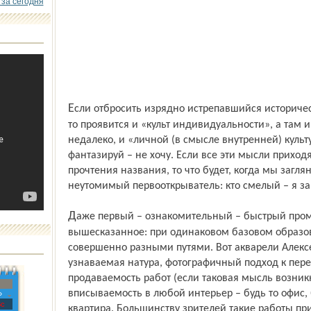
 за сегодня
Если отбросить изрядно истрепавшийся исторический подтекст этого словосочетания,
то проявится и «культ индивидуальности», а там 
недалеко, и «личной (в смысле внутренней) культ
фантазируй – не хочу. Если все эти мысли приходя
прочтения названия, то что будет, когда мы загля
неутомимый первооткрыватель: кто смелый – я за
Даже первый – ознакомительный – быстрый променад по залам подтверждает все
вышесказанное: при одинаковом базовом образов
совершенно разными путями. Вот акварели Алекс
узнаваемая натура, фотографичный подход к пере
продаваемость работ (если таковая мысль возникн
вписываемость в любой интерьер – будь то офис,
»
с
квартира. Большинству зрителей такие работы при