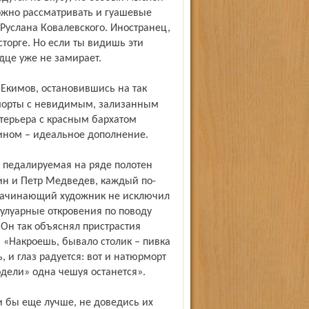
ожно рассматривать и гуашевые
Руслана Ковалевского. Иностранец,
торге. Но если ты видишь эти
рдце уже не замирает.
морты с невидимым, зализанным
терьера с красным бархатом
ином – идеальное дополнение.
н и Петр Медведев, каждый по-
н начинающий художник не исключил
улуарные откровения по поводу
 Он так объяснял пристрастия
 «Накроешь, бывало столик – пивка
, и глаз радуется: вот и натюрморт
модели» одна чешуя останется».