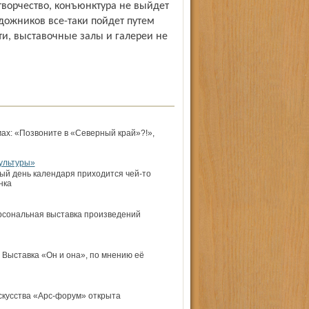
творчество, конъюнктура не выйдет
дожников все-таки пойдет путем
и, выставочные залы и галереи не
мах: «Позвоните в «Северный край»?!»,
ультуры»
ый день календаря приходится чей-то
нка
рсональная выставка произведений
 Выставка «Он и она», по мнению её
искусства «Арс-форум» открыта