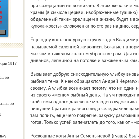
2
при созерцании не возникает. В этом же ключе м
9
храмы (в смысле церкви, изображенные гуашью) 
6
3
обделенный таким зрелищем в жизни, будет в вос
0
купола-кресты-колоколенки по сто раз на дню, се
Еще одну конъюнктурную струну задел Владимир Екимов, остановившись на так
называемой салонной живописи. Богатые натюр
мазком в тяжелом золотом убранстве рам. Для ин
диванов, лепниной на потолке и зажженным кам
юции 1917
Вызывает добрую снисходительную улыбку вновь педалируемая на ряде полотен
ёсшее
рыбная тема. К ней обращаются Андрей Черемухи
своему. А улыбка возникает потому, что ни оди
из своего «меню» рыбный день. На ум приходят к
этой темы одного далеко не молодого художника.
ставшее
пишущей братии к разного вида селедкам-лещам:
о
там попить, еще чего покрепче, закуску разложишь
готов. Только успей запечатлеть до того, как от «
Роскошные коты Анны Семенычевой (гуашь) были бы еще лучше, не доведись их
льку