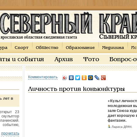
ура
Спорт
Общество
Образование
Медицина
Ис
аты и события
Архив
Фото
Вопрос-
Комментировать
Личность против конъюнктуры
ь лет в
«Культ личност
молодежная вы
зале Союза худ
открыт 23
дает хорошую 
 скульптор
пачинский.
фантазии.
 событию,
Лариса ДРАЧ.
прочитать