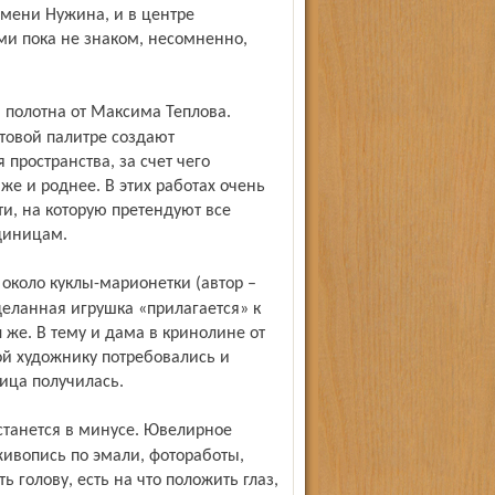
имени Нужина, и в центре
ми пока не знаком, несомненно,
товой палитре создают
пространства, за счет чего
же и роднее. В этих работах очень
и, на которую претендуют все
диницам.
деланная игрушка «прилагается» к
е. В тему и дама в кринолине от
ой художнику потребовались и
ица получилась.
живопись по эмали, фотоработы,
ь голову, есть на что положить глаз,