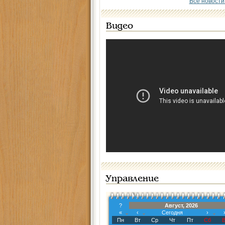
Все новости
Видео
Управление
?
Август, 2026
«
‹
Сегодня
›
Пн
Вт
Ср
Чт
Пт
Сб
В