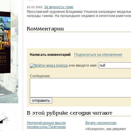
За верность теме
02.02.2002
Ярославский художник Владимир Ульянов награжден медалью
награды такова. На прошедшее недавно в зенитном ракетно
Комментарии
Написать комментарий
Подписаться на обновления
или введите имя:
Сообщение:
В этой рубрике сегодня читают
Непричёсанные мысли
Вечер «козерогов»
профессора Пефтиева
«Козероги», как уверяют