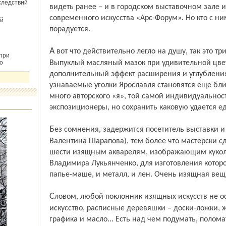
следствий
видеть ранее – и в городском выставочном зале 
современного искусства «Арс-Форум». Но кто с ни
й
порадуется.
А вот что действительно легло на душу, так это три полотна от Максима Теплова.
при
о
Выпуклый масляный мазок при удивительной цве
дополнительный эффект расширения и углубления 
узнаваемые уголки Ярославля становятся еще бли
много авторского «я», той самой индивидуальност
экспозиционеры, но сохранить каковую удается е
Без сомнения, задержится посетитель выставки и около куклы-марионетки (автор –
Валентина Шарапова), тем более что мастерски с
шести изящным акварелям, изображающим кукол ж
Владимира Лукьянченко, для изготовления котор
папье-маше, и металл, и лен. Очень изящная вещ
Словом, любой поклонник изящных искусств не останется в минусе. Ювелирное
искусство, расписные деревяшки – доски-ложки, 
графика и масло... Есть над чем подумать, поломат