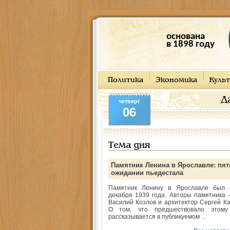
основана
в 1898 году
Политика
Экономика
Культ
Д
четверг
06
Тема дня
Памятник Ленина в Ярославле: пят
ожидании пьедестала
Памятник Ленину в Ярославле был 
декабря 1939 года. Авторы памятника -
Василий Козлов и архитектор Сергей Ка
О том, что предшествовало этому
рассказывается в публикуемом ...