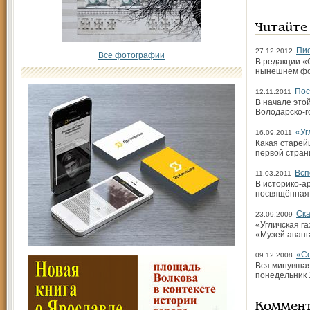
Читайте
Пис
27.12.2012
Все фотографии
В редакции «
нынешнем фор
Пос
12.11.2011
В начале это
Володарско-го
«Уг
16.09.2011
Какая старей
первой страни
Всп
11.03.2011
В историко-а
посвящённая 
Ска
23.09.2009
«Угличская г
«Музей аванг
«Се
09.12.2008
Вся минувшая
понедельник 
Коммен