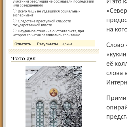
И это касается, конечно, не только живописцев.
участники революций не осознавали последствий
ими совершённого
«Север
Всего лишь не удавшийся социальный
эксперимент
предос
Следствие преступной слабости
государственной власти
на кот
Неудачное стечение обстоятельств, при
котором события развивались спонтанно
Слово «Северного» – громкое слово. Недаром всякие
Архив
«кукин
Фото дня
её кол
слова 
Интерн
Примите и наше семейное пожелание – держитесь,
опирай
предст