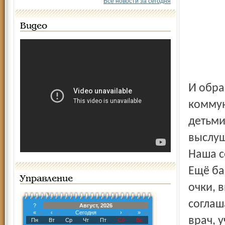
Все новости за сегодня
Видео
И обращались по разным поводам. У кого-то конфликт с
коммун
детьми
выслуш
Наша с
Ещё ба
Управление
очки, 
соглаш
?
Август, 2026
«
‹
Сегодня
›
»
врач, 
Пн
Вт
Ср
Чт
Пт
Сб
Вс