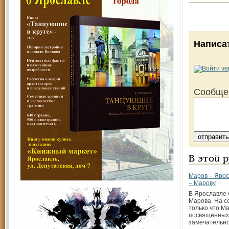
Написа
Сообще
В этой 
Маров – Ярос
– Марову
В Ярославле 
Марова. На с
только что Ма
посвященных
замечательно