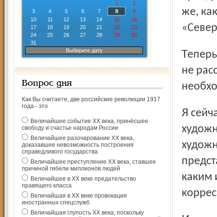
1
2
же, ка
3
4
5
6
7
8
9
10
11
12
13
14
15
16
«Север
17
18
19
20
21
22
23
24
25
26
27
28
29
30
31
Выберите дату
Теперь уже четвёртое поколение нашего рода с газетой
не рас
Вопрос дня
необхо
Как Вы считаете, две российские революции 1917
года - это
Я сейчас работаю в Ярославском отделении Союза
Величайшее событие ХХ века, принёсшее
художн
свободу и счастье народам России
Величайшее разочарование ХХ века,
художн
доказавшее невозможность построения
справедливого государства
предст
Величайшее преступление ХХ века, ставшее
причиной гибели миллионов людей
каким 
Величайшее в ХХ веке предательство
правящего класса
коррес
Величайшая в ХХ веке провокация
иностранных спецслужб
Величайшая глупость ХХ века, поскольку