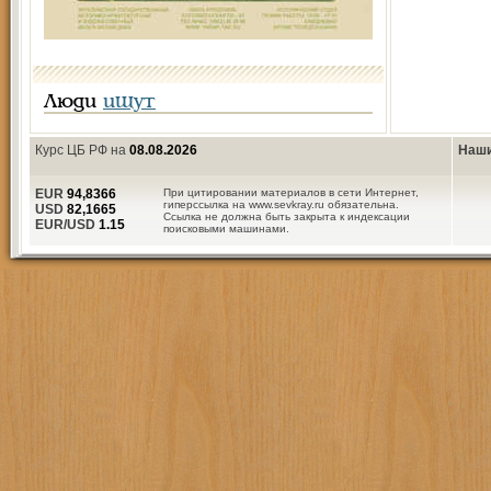
Люди
ищут
Курс ЦБ РФ на
08.08.2026
Наши
EUR
94,8366
При цитировании материалов в сети Интернет,
гиперссылка на www.sevkray.ru обязательна.
USD
82,1665
Ссылка не должна быть закрыта к индексации
EUR/USD
1.15
поисковыми машинами.