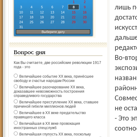
1
2
лишь п
3
4
5
6
7
8
9
10
11
12
13
14
15
16
достат
17
18
19
20
21
22
23
24
25
26
27
28
29
30
искусс
31
Выберите дату
дальше
редакт
Вопрос дня
Во-вто
Как Вы считаете, две российские революции 1917
экспоз
года - это
Величайшее событие ХХ века, принёсшее
назван
свободу и счастье народам России
районн
Величайшее разочарование ХХ века,
доказавшее невозможность построения
справедливого государства
Совмес
Величайшее преступление ХХ века, ставшее
причиной гибели миллионов людей
не ост
Величайшее в ХХ веке предательство
правящего класса
- Это 
Величайшая в ХХ веке провокация
соотно
иностранных спецслужб
Величайшая глупость ХХ века, поскольку