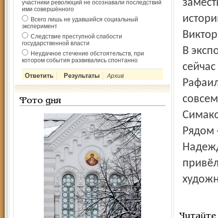
замест
участники революций не осознавали последствий
ими совершённого
истори
Всего лишь не удавшийся социальный
эксперимент
Виктор
Следствие преступной слабости
государственной власти
В эксп
Неудачное стечение обстоятельств, при
котором события развивались спонтанно
сейчас
Архив
Рафаил
совсем
Фото дня
Симако
Рядом 
Надежд
привёл
художн
Читайте