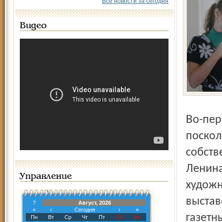
Все новости за сегодня
Видео
Во-первых, выставка будет работать только одну неделю,
поскол
собств
Ленина
Управление
художн
выстав
?
Август, 2026
«
‹
Сегодня
›
»
газетн
Пн
Вт
Ср
Чт
Пт
Сб
Вс