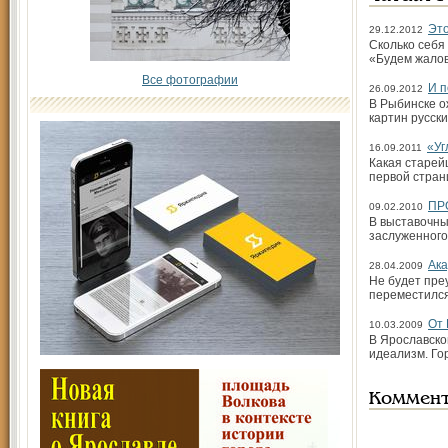
Это
29.12.2012
Сколько себя
«Будем жалов
Все фотографии
И п
26.09.2012
В Рыбинске о
картин русск
«Уг
16.09.2011
Какая старей
первой страни
ПР
09.02.2010
В выставочны
заслуженного
Ака
28.04.2009
Не будет пре
переместился
От 
10.03.2009
В Ярославск
идеализм. Го
Коммен