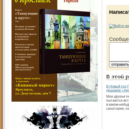
Написа
Сообще
В этой 
В Новый год 
дешевле «Ле
Мои друзья п
пытаются вст
в каком-нибу
санатории, н