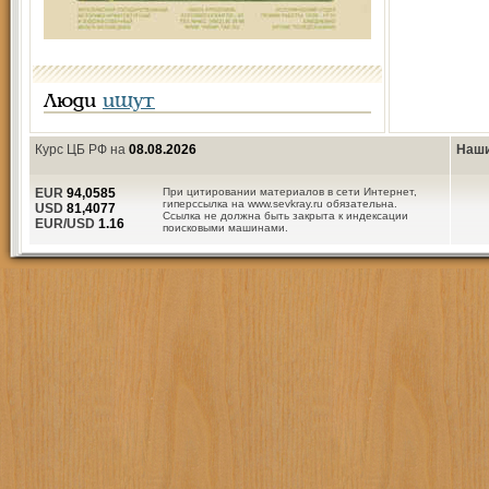
Люди
ищут
Курс ЦБ РФ на
08.08.2026
Наши
EUR
94,0585
При цитировании материалов в сети Интернет,
гиперссылка на www.sevkray.ru обязательна.
USD
81,4077
Ссылка не должна быть закрыта к индексации
EUR/USD
1.16
поисковыми машинами.