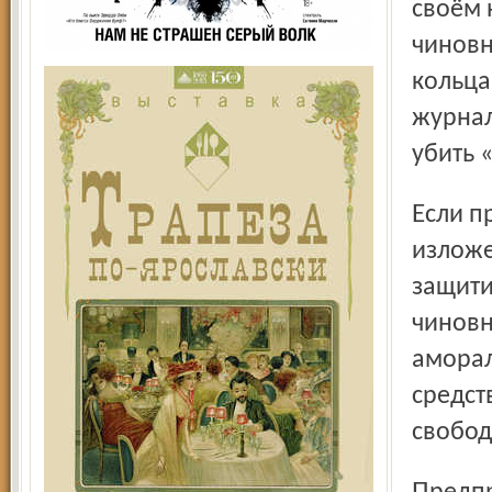
своём 
чиновн
кольца
журнал
убить 
Если прокуратура не приступила к расследованию фактов,
изложе
защити
чиновн
аморал
средст
свобод