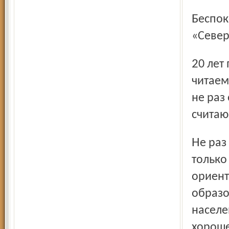
Беспокойство вызывает ситуация, сложившаяся с газетой
«Север
20 лет подписывается на газету. Всегда с интересом
читаем
не раз
считаю
Не раз на страницах газеты выходили материалы не
только
ориент
образо
населе
хороше