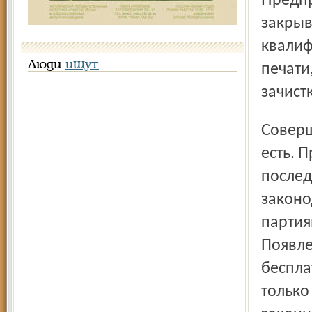
Предпринятые мероприятия по созданию на базе трёх
закрыв
квалиф
Люди
ищут
печати
зачист
Совершенно очевидно, что цензура в областных СМИ
есть. 
послед
законо
партия
Появле
беспла
только