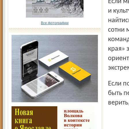
Если мы действительно, а не на словах дорожим историей
и куль
найтис
Все фотографии
сотни 
команд
края» 
ориент
экстре
Если последствия этого не понимает г-н Кукин, а они могут
быть п
верить