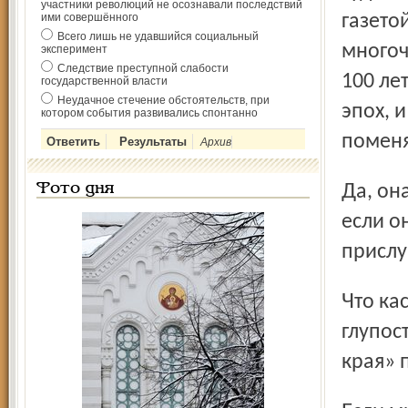
участники революций не осознавали последствий
ими совершённого
газето
Всего лишь не удавшийся социальный
многоч
эксперимент
Следствие преступной слабости
100 ле
государственной власти
Неудачное стечение обстоятельств, при
эпох, 
котором события развивались спонтанно
поменя
Архив
Да, она, может быть, не всегда угодна власти, но власть,
Фото дня
если о
прислу
Что касается вопроса рентабельности, то нет большей
глупос
края» 