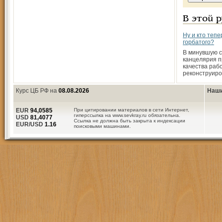
В этой 
Ну и кто тепе
горбатого?
В минувшую с
канцелярия п
качества раб
реконструиро
Курс ЦБ РФ на
08.08.2026
Наши
EUR
94,0585
При цитировании материалов в сети Интернет,
гиперссылка на www.sevkray.ru обязательна.
USD
81,4077
Ссылка не должна быть закрыта к индексации
EUR/USD
1.16
поисковыми машинами.