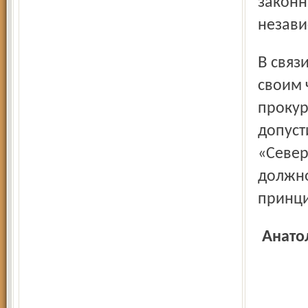
законн
незави
В связи с обращением журналистов закрываемых газет к
своим 
прокур
допуст
«Север
должно
принци
Анатолий ГРЕШНЕВИКОВ, депутат Государственной Думы