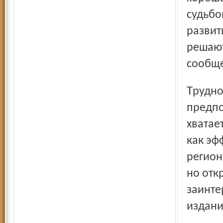
судьбо
развит
решают
сообще
Трудно понять, с чем это связано, но можно
предпо
хватае
как эф
регион
но отк
заинте
издани