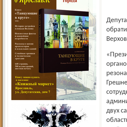
Депутат Государственной Думы РФ Анатолий Грешневиков
обрати
Верхов
«Президент страны неоднократно обращал внимание
органо
резона
Грешне
сотруд
админи
двух с
област