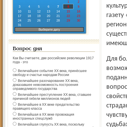
1
2
культу
3
4
5
6
7
8
9
10
11
12
13
14
15
16
газету
17
18
19
20
21
22
23
24
25
26
27
28
29
30
регион
31
Выберите дату
сущест
имеюще
Вопрос дня
Для большинства ярославцев это было бы потерей
Как Вы считаете, две российские революции 1917
года - это
возмож
Величайшее событие ХХ века, принёсшее
свободу и счастье народам России
подан
Величайшее разочарование ХХ века,
доказавшее невозможность построения
вопрос
справедливого государства
Величайшее преступление ХХ века, ставшее
свойст
причиной гибели миллионов людей
страда
Величайшее в ХХ веке предательство
правящего класса
чувств
Величайшая в ХХ веке провокация
иностранных спецслужб
судьба
Величайшая глупость ХХ века, поскольку