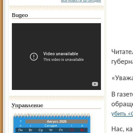
Все новости за сегодня
Видео
Читатель Дантон Ефимович Рехтер обращается к
губерн
«Ува
В газете «Северный край» за 25.12.12 г. опубликовано
обраще
Управление
убить «
?
Август, 2026
«
‹
Сегодня
›
»
Нас, казалось, уже трудно удивить новациями в области
Пн
Вт
Ср
Чт
Пт
Сб
Вс