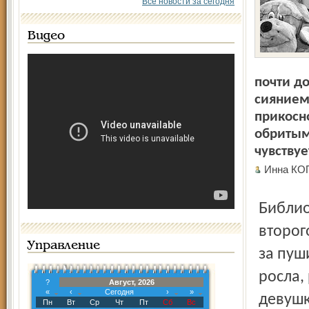
Все новости за сегодня
Видео
почти д
сиянием 
прикосно
обритыми
чувствуе
Инна КО
Библиотекарь Ирина Гинзбург с косой ходит всю жизнь. Со
второг
Управление
за пуш
росла,
?
Август, 2026
«
‹
Сегодня
›
»
девушк
Пн
Вт
Ср
Чт
Пт
Сб
Вс