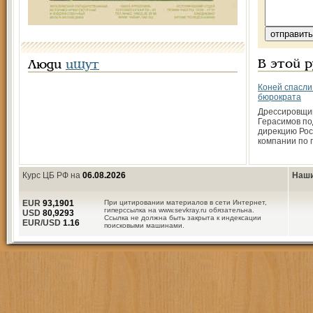
В этой 
Люди
ищут
Коней спасли 
бюрократа
Дрессировщик
Герасимов по
дирекцию Рос
компании по 
Курс ЦБ РФ на
06.08.2026
Наши
EUR
93,1901
При цитировании материалов в сети Интернет,
гиперссылка на www.sevkray.ru обязательна.
USD
80,9293
Ссылка не должна быть закрыта к индексации
EUR/USD
1.16
поисковыми машинами.