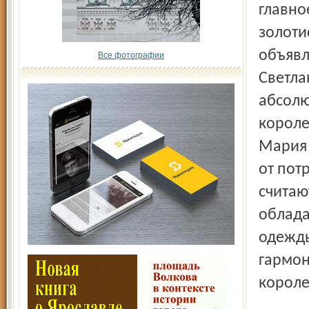
главно
золоти
объявл
Все фотографии
Светла
абсолю
короле
Мария 
от пот
считаю
облада
одежды
гармон
короле