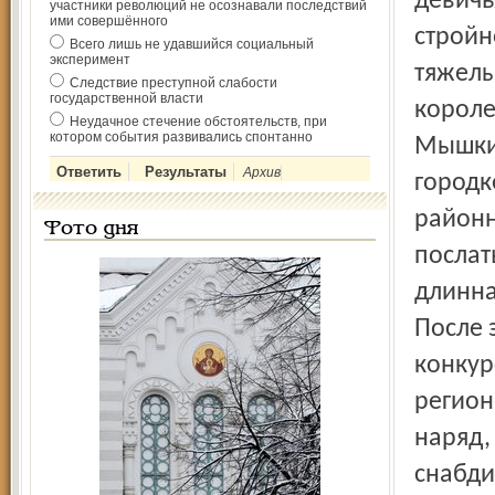
девичь
участники революций не осознавали последствий
ими совершённого
стройн
Всего лишь не удавшийся социальный
эксперимент
тяжелы
Следствие преступной слабости
государственной власти
короле
Неудачное стечение обстоятельств, при
котором события развивались спонтанно
Мышкин
Архив
городк
районн
Фото дня
послат
длинна
После 
конкур
регион
наряд,
снабди