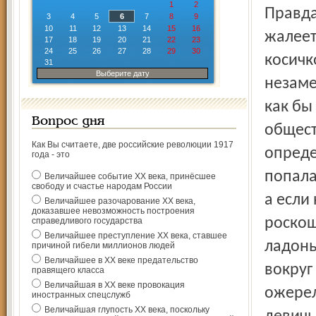
1
2
Правда
3
4
5
6
7
8
9
10
11
12
13
14
15
16
жалеет
17
18
19
20
21
22
23
24
25
26
27
28
29
30
косичк
31
Выберите дату
незаме
как бы
Вопрос дня
общест
Как Вы считаете, две российские революции 1917
опреде
года - это
попала
Величайшее событие ХХ века, принёсшее
свободу и счастье народам России
а если
Величайшее разочарование ХХ века,
доказавшее невозможность построения
роскош
справедливого государства
Величайшее преступление ХХ века, ставшее
ладонь
причиной гибели миллионов людей
Величайшее в ХХ веке предательство
вокруг
правящего класса
Величайшая в ХХ веке провокация
ожерел
иностранных спецслужб
Величайшая глупость ХХ века, поскольку