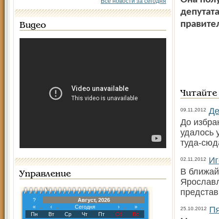
Все новости за сегодня
депутат
правител
Видео
Читайте
Де
09.11.2012
До избра
удалось 
туда-сюд
Иг
02.11.2012
В ближай
Управление
Ярославл
представ
?
Август, 2026
«
‹
Сегодня
›
»
Пя
25.10.2012
Пн
Вт
Ср
Чт
Пт
Сб
Вс