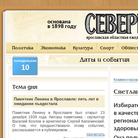
основана
в 1898 году
Политика
Экономика
Культура
Спорт
Общес
Даты и события
понедельник
10
Комментиров
Тема дня
Светла
Памятник Ленина в Ярославле: пять лет в
ожидании пьедестала
Избират
в качест
Памятник Ленину в Ярославле был открыт 23
декабря 1939 года. Авторы памятника - скульптор
региона
Василий Козлов и архитектор Сергей Капачинский.
О том, что предшествовало этому событию,
здоровь
рассказывается в публикуемом ...
прочитать
Она пол