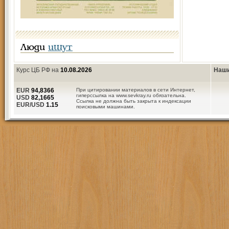
Люди
ищут
Курс ЦБ РФ на
10.08.2026
Наши
EUR
94,8366
При цитировании материалов в сети Интернет,
гиперссылка на www.sevkray.ru обязательна.
USD
82,1665
Ссылка не должна быть закрыта к индексации
EUR/USD
1.15
поисковыми машинами.