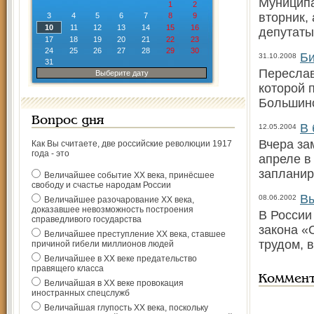
Муниципа
1
2
вторник,
3
4
5
6
7
8
9
10
11
12
13
14
15
16
депутаты
17
18
19
20
21
22
23
24
25
26
27
28
29
30
Би
31.10.2008
31
Переслав
Выберите дату
которой 
Большинс
Вопрос дня
В 
12.05.2004
Вчера за
Как Вы считаете, две российские революции 1917
года - это
апреле в
запланир
Величайшее событие ХХ века, принёсшее
свободу и счастье народам России
Вы
08.06.2002
Величайшее разочарование ХХ века,
доказавшее невозможность построения
В России
справедливого государства
закона «
Величайшее преступление ХХ века, ставшее
трудом, 
причиной гибели миллионов людей
Величайшее в ХХ веке предательство
правящего класса
Коммен
Величайшая в ХХ веке провокация
иностранных спецслужб
Величайшая глупость ХХ века, поскольку