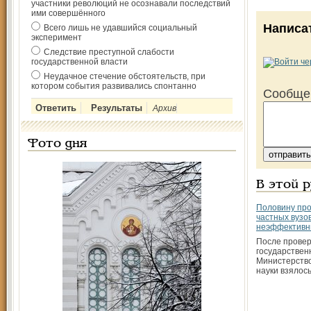
участники революций не осознавали последствий
ими совершённого
Написа
Всего лишь не удавшийся социальный
эксперимент
Следствие преступной слабости
государственной власти
Неудачное стечение обстоятельств, при
котором события развивались спонтанно
Сообще
Архив
Фото дня
В этой 
Половину пр
частных вузо
неэффектив
После прове
государствен
Министерство
науки взялос