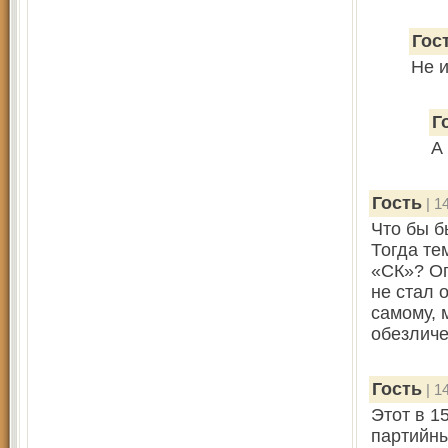
Гос
Не 
Г
А
Гость
| 1
Что бы б
Тогда те
«СК»? Ог
не стал 
самому, 
обезличе
Гость
| 1
Этот в 1
партийны