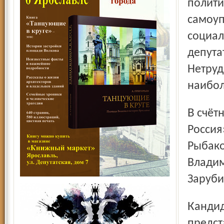
полити
самоуп
социал
депута
Нетруд
наибол
В счётную комиссию вошли Светлана Агашина («Единая
Россия
Рыбако
Владим
Заруби
Кандидатуру председателя муниципалитета должна была
предст