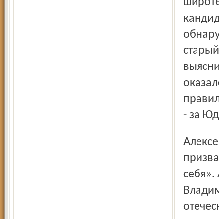
широте
кандид
обнару
старый
выясни
оказал
правил
- за Ю
Алексей Малютин поблагодарил коллег за поддержку и
призва
себя».
Владим
отечес