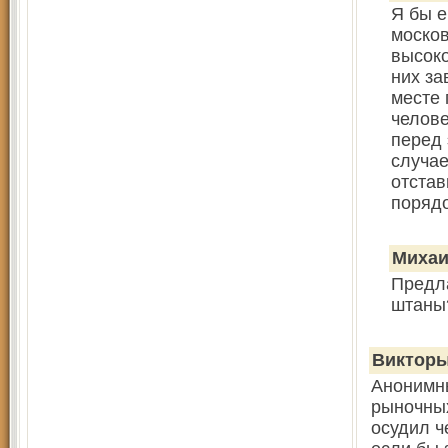
Я бы е
москов
высоко
них за
месте 
челове
перед 
случае
отстав
поряд
Миха
Предла
штаны?
Виктор
Анонимны
рыночных
осудил ч