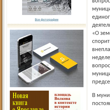
вопрос
муници
единог
Все фотографии
деятел
«О зем
спорит
внепла
неделе
вопрос
муници
предсе
В муниципалитете шестого созыва будет четыре
постоя