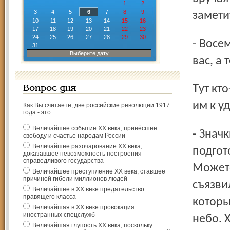
1
2
3
4
5
6
7
8
9
замети
10
11
12
13
14
15
16
17
18
19
20
21
22
23
24
25
26
27
28
29
30
- Восемь лет назад я получал удостоверение депутата от
31
Выберите дату
вас, а 
Тут кто-то из депутатов поинтересовался, не полагается ли
Вопрос дня
им к у
Как Вы считаете, две российские революции 1917
года - это
Величайшее событие ХХ века, принёсшее
- Значки готовила не мэрия, а областная Дума, и
свободу и счастье народам России
Величайшее разочарование ХХ века,
подгот
доказавшее невозможность построения
справедливого государства
Можете
Величайшее преступление ХХ века, ставшее
причиной гибели миллионов людей
съязви
Величайшее в ХХ веке предательство
правящего класса
которы
Величайшая в ХХ веке провокация
иностранных спецслужб
небо. Х
Величайшая глупость ХХ века, поскольку