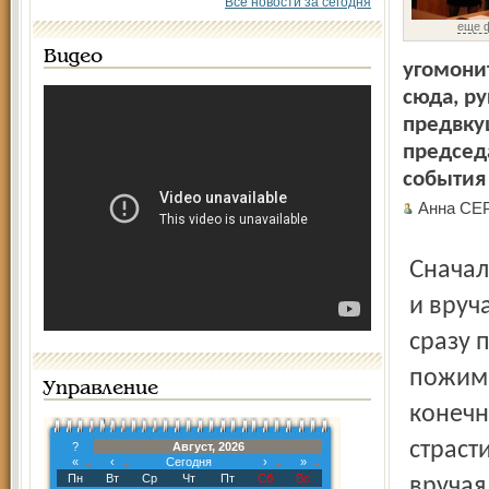
Все новости за сегодня
еще ф
Видео
угомони
сюда, р
предвку
председа
события
Анна С
Сначала Евгений Урлашов вызывал депутатов по одному
и вруч
сразу 
пожима
Управление
конечн
страст
?
Август, 2026
«
‹
Сегодня
›
»
Пн
Вт
Ср
Чт
Пт
Сб
Вс
вручая