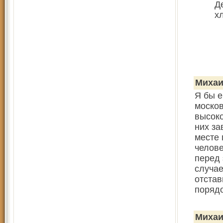
Д
х
Миха
Я бы е
москов
высоко
них за
месте 
челове
перед 
случае
отстав
поряд
Миха