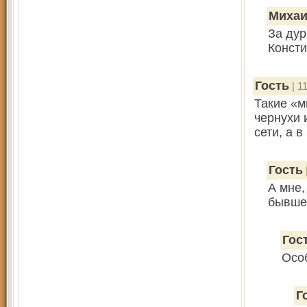
Миха
За дур
Консти
Гость
| 1
Такие «м
чернухи 
сети, а 
Гость
А мне,
бывше
Гос
Особ
Г