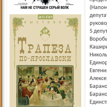
(Напом
депута
руково
5 депу
Воробь
Кашири
Николь
Единор
Евгени
Алексе
Барано
Барано
Единст