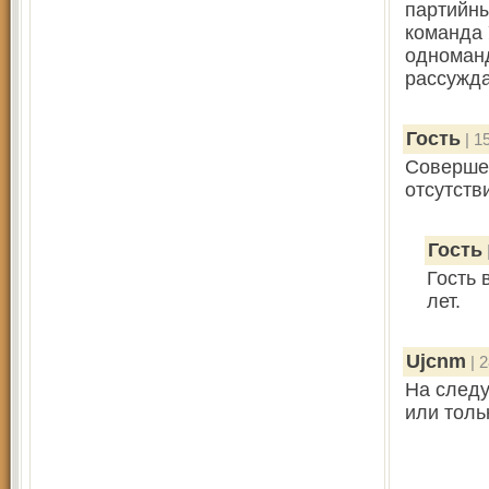
партийны
команда 
одноманд
рассужда
Гость
| 1
Совершен
отсутств
Гость
Гость 
лет.
Ujcnm
| 2
На следу
или толь