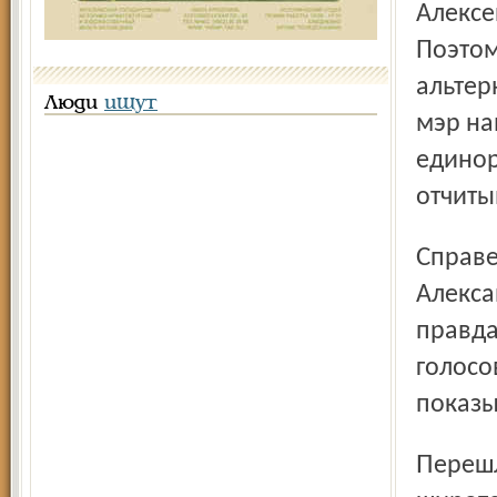
Алексе
Поэтом
альтер
Люди
ищут
мэр на
единор
отчиты
Справедливоросс Анатолий Каширин и коммунист
Алекса
правда
голосо
показы
Перешли к тайному голосованию. Депутат Авдалян по