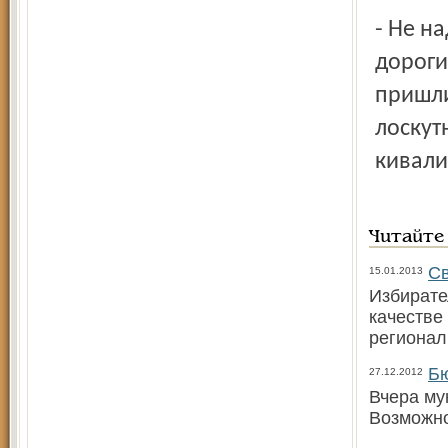
- Не надо кивать на прошлую власть, что она, мол, довела
дороги
пришли
лоскут
кивали,
Читайте
Св
15.01.2013
Избирате
качестве
регионал
Бю
27.12.2012
Вчера му
Возможн