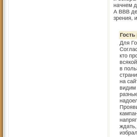
начнем д
А ВВВ де
зрения, 
Гость
Для Го
Соглас
кто пр
всякой
в поль
страни
на сай
видим 
разные
надоел
Прояви
кампан
напряг
ждать,
избрал