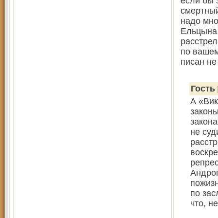
если бы 
смертный
надо мно
Ельцына
расстрел
по вашем
писан не
Гость
А «Вик
законы
закона
не суд
расстр
воскре
репрес
Андроп
пожизн
по зас
что, н