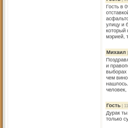
Гость в 0
отставко
асфальто
улицу и 
который 
мэрией, 
Михаил
|
Поздравл
и правоп
выборах 
чем вино
нашлось.
человек,
Гость
| 1
Дурак ты
только с