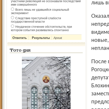
участники революций не осознавали последствий
лишь в
ими совершённого
Всего лишь не удавшийся социальный
эксперимент
Оказалось, значки с гербом области депутатам
Следствие преступной слабости
государственной власти
непред
Неудачное стечение обстоятельств, при
котором события развивались спонтанно
видимо
Архив
новые,
неплан
Фото дня
После поздравлений председателя облдумы Виктора
Рогоцк
депута
Блохин
замест
предло