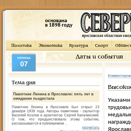
основана
в 1898 году
Политика
Экономика
Культура
Спорт
Общес
Даты и события
пятница
07
Комментиров
Тема дня
Высоки
Памятник Ленина в Ярославле: пять лет в
ожидании пьедестала
Указами
трудовы
Памятник Ленину в Ярославле был открыт 23
декабря 1939 года. Авторы памятника - скульптор
медалью
Василий Козлов и архитектор Сергей Капачинский.
О том, что предшествовало этому событию,
награжд
рассказывается в публикуемом ...
прочитать
Ярослав