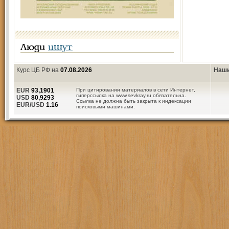
Люди
ищут
Курс ЦБ РФ на
07.08.2026
Наши
EUR
93,1901
При цитировании материалов в сети Интернет,
гиперссылка на www.sevkray.ru обязательна.
USD
80,9293
Ссылка не должна быть закрыта к индексации
EUR/USD
1.16
поисковыми машинами.