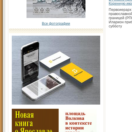
Коренную ико
Первоиерарх 
православной
границей (РП
Иларион при
Все фотографии
субботу