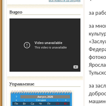
Все новости за сегодня
Видео
за ра
за многолетнюю плодотворную работу в области
культу
«Заслу
Федера
фотоко
Яросла
Тульск
Управление
за заслуги в области машиностроения и многолетний
доброс
?
Август, 2026
«
‹
Сегодня
›
»
машино
Пн
Вт
Ср
Чт
Пт
Сб
Вс