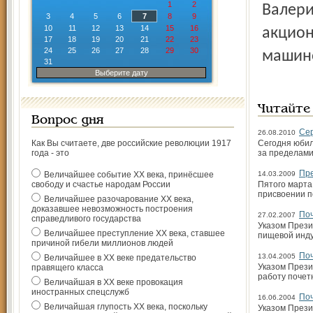
1
2
Валери
3
4
5
6
7
8
9
10
11
12
13
14
15
16
акцион
17
18
19
20
21
22
23
24
25
26
27
28
29
30
машино
31
Выберите дату
Читайте
Вопрос дня
Сер
26.08.2010
Как Вы считаете, две российские революции 1917
Сегодня юбил
года - это
за пределами
Пре
Величайшее событие ХХ века, принёсшее
14.03.2009
свободу и счастье народам России
Пятого марта
присвоении п
Величайшее разочарование ХХ века,
доказавшее невозможность построения
По
27.02.2007
справедливого государства
Указом Прези
Величайшее преступление ХХ века, ставшее
пищевой инд
причиной гибели миллионов людей
По
13.04.2005
Величайшее в ХХ веке предательство
Указом Прези
правящего класса
работу почет
Величайшая в ХХ веке провокация
иностранных спецслужб
По
16.06.2004
Величайшая глупость ХХ века, поскольку
Указом Прези