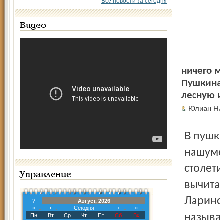
Все новости за сегодня
Видео
ничего м
Пушкина
лесную и
Юлиан Н
В пушкинской подсказке, возможно, вся соль этого
нашуме
столет
Управление
вычита
Ларино
?
Август, 2026
«
‹
Сегодня
›
»
называ
Пн
Вт
Ср
Чт
Пт
Сб
Вс