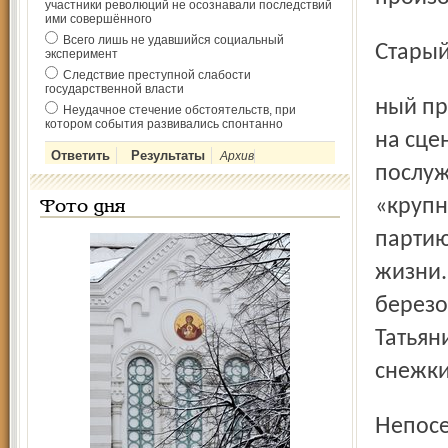
участники революций не осознавали последствий
ими совершённого
Всего лишь не удавшийся социальный
Стары
эксперимент
Следствие преступной слабости
государственной власти
ный прием, когда зритель воспринимает происходящее
Неудачное стечение обстоятельств, при
котором события развивались спонтанно
на сце
Архив
послуж
«крупн
Фото дня
партию
жизни.
березо
Татьян
снежки
Непоседа Ольга (меццо-сопрано Зоя Церерина), весело