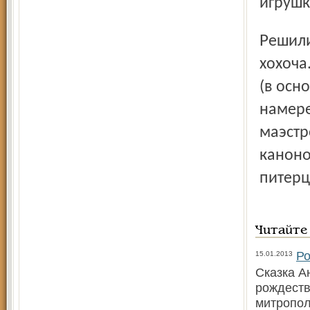
игрушк
Решили гастролеры проститься с Ярославлем, беззаботно
хохоча
(в осн
намере
маэстр
каноно
питерц
Читайте
Ро
15.01.2013
Сказка А
рождеств
митропо