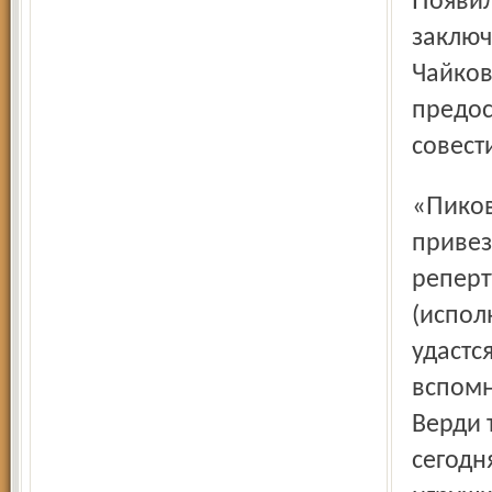
Появилась недавно в афише «Санкт-Петербург-оперы» и
заключ
Чайков
предос
совести
«Пиковую даму», впрочем, гости на гастроли не
привез
реперт
(испол
удастс
вспомн
Верди 
сегодн