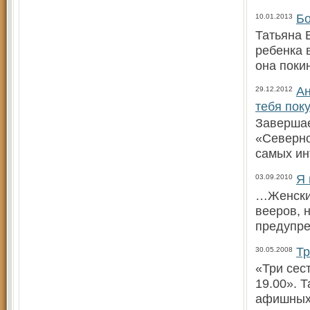
Бо
10.01.2013
Татьяна 
ребенка 
она поки
Ан
29.12.2012
тебя пок
Завершае
«Северно
самых ин
Я 
03.09.2010
…Женские
вееров, 
предупр
Тр
30.05.2008
«Три сес
19.00». 
афишных