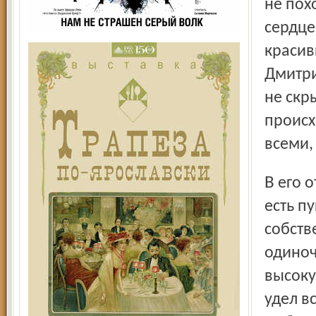
не пох
сердце
красив
Дмитри
не скр
происх
всеми,
В его отповеди Татьяне – «учитесь властвовать собою» –
есть п
собств
одиноч
высоку
удел в