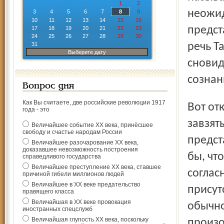
1
2
неожид
3
4
5
6
7
8
9
10
11
12
13
14
15
16
предст
17
18
19
20
21
22
23
24
25
26
27
28
29
30
31
речь Т
Выберите дату
сновид
сознан
Вопрос дня
Как Вы считаете, две российские революции 1917
Вот откуда мишка косолапый и многое другое, отчего у
года - это
завзят
Величайшее событие ХХ века, принёсшее
свободу и счастье народам России
предст
Величайшее разочарование ХХ века,
доказавшее невозможность построения
бы, чт
справедливого государства
Величайшее преступление ХХ века, ставшее
соглас
причиной гибели миллионов людей
Величайшее в ХХ веке предательство
присут
правящего класса
Величайшая в ХХ веке провокация
обычно
иностранных спецслужб
Величайшая глупость ХХ века, поскольку
произо