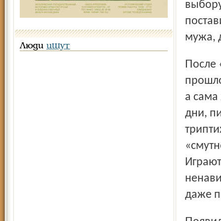
выбору
постав
мужа, 
Люди
ищут
После «Евгения Онегина», спектакля о «светлом
прошло
а сама
дни, п
трипти
«смутн
Играют
ненави
даже п