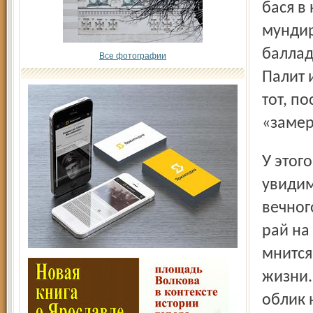
бася в
мундир
баллад
Все фотографии
Палит 
тот, п
«замер
У этого лицедея в исполнении Александра Тихончука не
увидим
вечног
рай на
мнится
жизни.
облик 