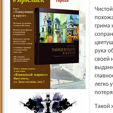
Чистой сенсацией выглядит Филипьевна, ничуть не
похожа
грима 
сопран
цветущ
рука о
своей 
выданн
главно
легко 
потеря
Такой же знакомый незнакомец и сам Онегин. Он вовсе