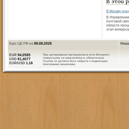
В этой 
В Москву пое
В Управлени
почтовой свя
области про
этап конкурс
Курс ЦБ РФ на
08.08.2026
Наши
EUR
94,0585
При цитировании материалов в сети Интернет,
гиперссылка на www.sevkray.ru обязательна.
USD
81,4077
Ссылка не должна быть закрыта к индексации
EUR/USD
1.16
поисковыми машинами.