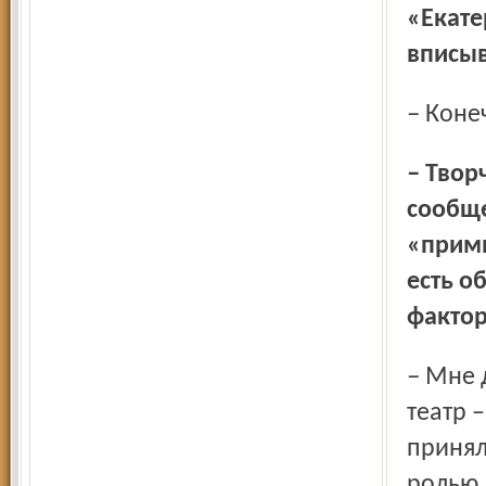
«Екате
вписыв
– Кон
– Творческие коллективы, как правило, очень непростые
сообще
«примы
есть 
фактор
– Мне довелось служить в разных театрах, и Волковский
театр 
принял
ролью…