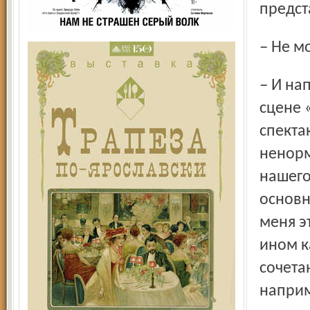
предст
– Не 
– И напрасно! Вот недавно вышла премьера на малой
сцене 
спекта
ненорм
нашего
основн
меня э
ином к
сочета
наприм