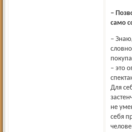
– Позвольте, но кастинг для актёрской профессии – это
само 
– Знаю, но ничего не могу с собой поделать. Ощущение –
словно
покупа
– это 
спекта
Для се
застен
не уме
себя п
челове