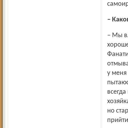
самоир
– Как
– Мы влезли в огромные долги, купили новую квартиру в
хороше
Фанати
отмыва
у меня
пытаюс
всегда
хозяйк
но ста
прийти