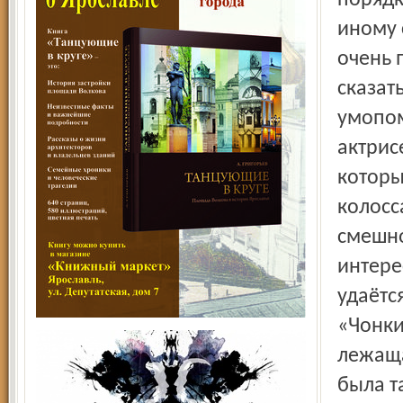
порядк
иному 
очень 
сказат
умопом
актрис
которы
колосс
смешно
интере
удаётс
«Чонки
лежаща
была т