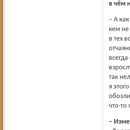
в чём 
– А как иначе? Вот чего я никогда не делаю, так это ни с
кем не
в тех 
отчаян
всегда
взросл
так нел
я этог
обозли
что-то 
– Изменилась ли как-то ваша жизнь, самооценка после