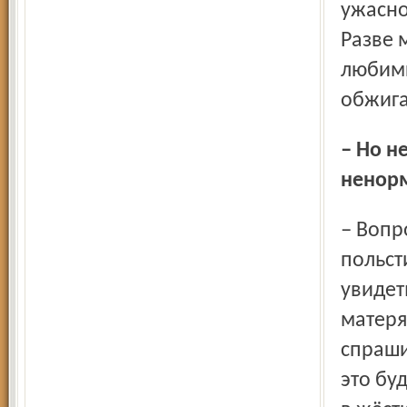
ужасно
Разве 
любимы
обжига
– Но неужели в таком театре нельзя обойтись без
ненорм
– Вопрос в том, ради чего человек идёт в театр? Если,
польст
увидет
матеря
спраши
это бу