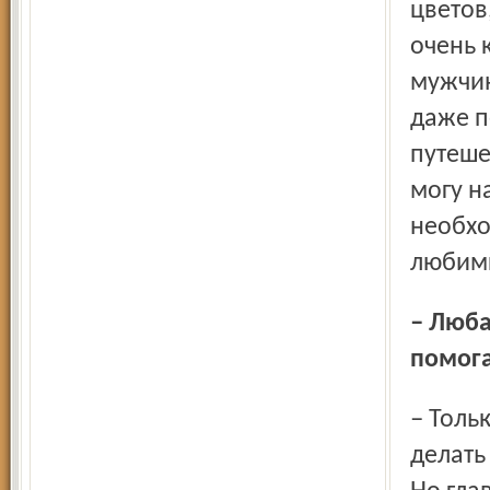
цветов
очень 
мужчин
даже п
путеше
могу н
необхо
любимы
– Любая жизнь – череда взлётов и падений. Что вам
помога
– Только семья. Профессия – то, что я умею и люблю
делать