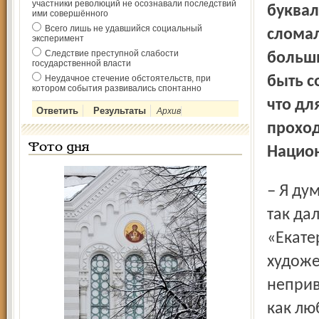
участники революций не осознавали последствий
буквал
ими совершённого
Всего лишь не удавшийся социальный
сломал
эксперимент
Следствие преступной слабости
больши
государственной власти
Неудачное стечение обстоятельств, при
быть с
котором события развивались спонтанно
что дл
Архив
проход
Фото дня
Национ
– Я думаю, что всё выше­сказанное – про слом традиций и
так да
«Екате
художе
неприв
как лю