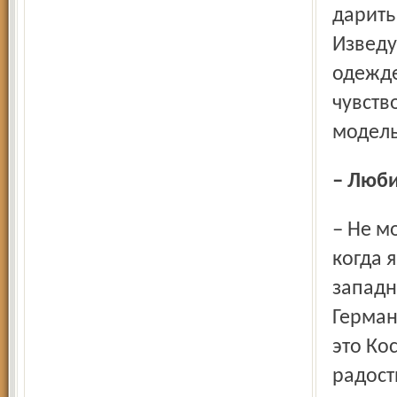
дарить
Изведу
одежде
чувств
модель
– Люб
– Не могу сказать, что я лягушка-путешественница. Но
когда 
западн
Герман
это Ко
радост