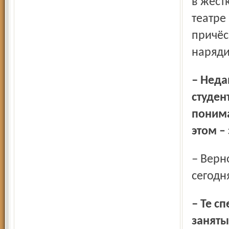
в жёст
театре
причёс
наряди
– Недавно режиссёр Кирилл Серебренников, беседуя со
студен
понима
этом –
– Верно! Я хочу приходить в театр и смотреть про
сегодн
– Те спектакли, в которых вы на сегодняшний день
заняты