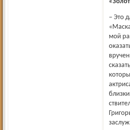
«Золот
– Это далеко не первая моя награда, и, к счастью, ни
«Маска
мой ра
оказат
вручен
сказат
которы
актрис
близки
ствите
Григор
заслуж