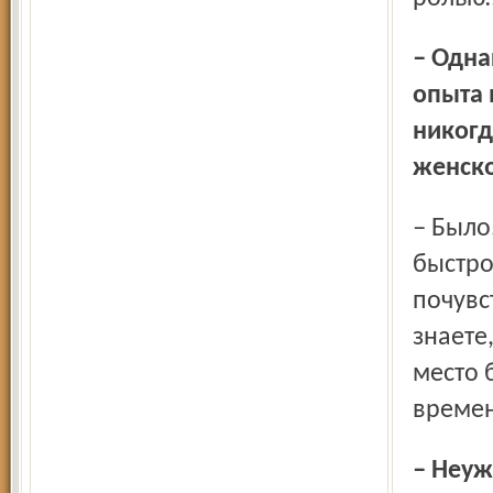
– Однако не поверю, что у вас не было негативного
опыта 
никогд
женско
– Было, однажды. В одном театре у меня в спектакле было
быстро
почувс
знаете
место 
времен
– Неужели на следующий день вы пришли в театр как ни