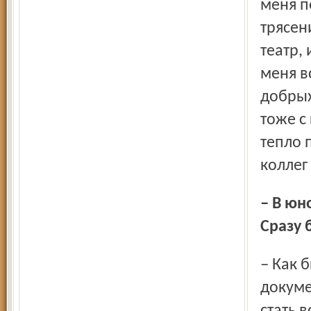
меня п
трясен
театр,
меня в
добрых
тоже с
тепло 
коллег
– В юности вы не задумывались о выборе профессии?
Сразу 
– Как бы не так! После восьмого класса я подала
докуме