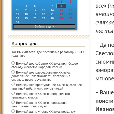
1
2
всех (
3
4
5
6
7
8
9
10
11
12
13
14
15
16
внешн
17
18
19
20
21
22
23
24
25
26
27
28
29
30
считае
31
Выберите дату
же ты 
Вопрос дня
– Да потому что не в этом дело, – горячится Анастасия
Как Вы считаете, две российские революции 1917
Светло
года - это
сиюмин
Величайшее событие ХХ века, принёсшее
свободу и счастье народам России
юмора,
Величайшее разочарование ХХ века,
доказавшее невозможность построения
мгнове
справедливого государства
Величайшее преступление ХХ века, ставшее
причиной гибели миллионов людей
– Ваше появление в Яро­славле два года назад было
Величайшее в ХХ веке предательство
правящего класса
поисти
Величайшая в ХХ веке провокация
иностранных спецслужб
Иванов
Величайшая глупость ХХ века, поскольку