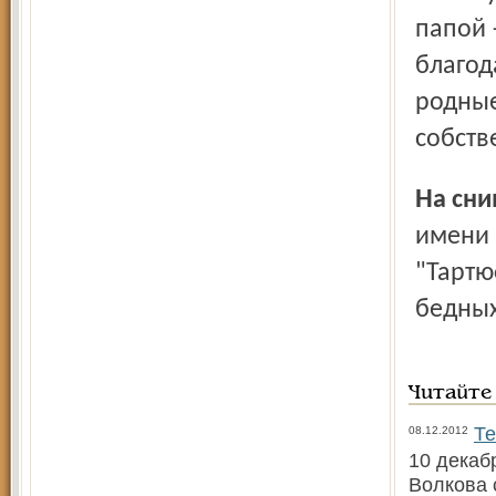
папой 
благод
родные
собств
На сн
имени 
"Тартюф
бедных
Читайте
Те
08.12.2012
10 декаб
Волкова 