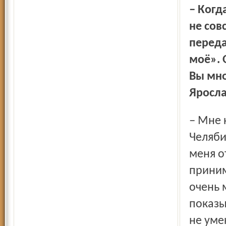
– Когда мы с вами обсуждали театр, то прозвучало пусть
не сов
перед
моё». 
Вы мно
Яросла
– Мне кажется, да. Абсолютно не мой город был Омск,
Челяби
меня о
приним
очень 
показы
не уме