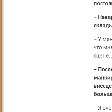
постоя
– Наверное, потому и ваши отношения с кино не
склады
– У меня есть небольшой опыт съёмок, но не могу сказать,
что мн
сцене.
– Последнее как раз понятно, раз вы кастингами
манкир
внесце
больши
– Я очень люблю покупать для кого-то, просто обожаю