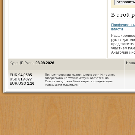
В этой 
Профсоюзы м
власти
Расширенное
руководителе
представите
участием губ
Анатолия Ли
Курс ЦБ РФ на
08.08.2026
Наши
EUR
94,0585
При цитировании материалов в сети Интернет,
гиперссылка на www.sevkray.ru обязательна.
USD
81,4077
Ссылка не должна быть закрыта к индексации
EUR/USD
1.16
поисковыми машинами.