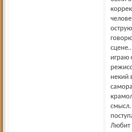
коррек
челове
острую 
говорю
сцене…
играю 
режисс
некий 
самора
крамол
смысл.
поступ
Любит т