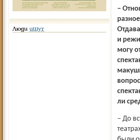
– Отношение к спектаклю «Екатерина Ивановна» очень
разное
Отдава
Люди
ищут
и режи
могу о
спекта
макушк
вопрос
спекта
ли сре
– До встречи с режиссёром Марчелли я работала в разных
театра
были о