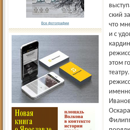
выступ
ский з
Все фотографии
что мн
и с уд
кардин
режисс
этом г
театру
режисс
именно
Иванов
Оскара
Филипп