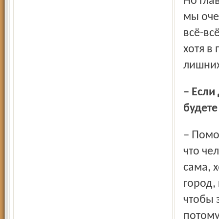
Но гла
мы оче
всё-вс
хотя в
лишни
– Если дочь Глафира надумает пойти по вашим стопам,
будете
– Помогу, если почувствую, что это необходимо. Считаю,
что че
сама, 
город,
чтобы 
потому