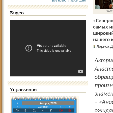
Все новости за сегодня
еще 
Видео
«Северн
самых и
широкий
нашего 
Лариса Д
Актриса академического театра драмы имени Волкова
Анаста
обраща
произн
Управление
знамен
– «Ана
?
Август, 2026
«
‹
Сегодня
›
»
ожидае
Пн
Вт
Ср
Чт
Пт
Сб
Вс