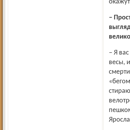
окажут
– Простите великодушно, не поверю: любители покушать
выгляд
велик
– Я вас умоляю – конечно, нет. Я каждый день встаю на
весы, 
смерти
«бегом
стираю
велотр
пешком
Ярослав