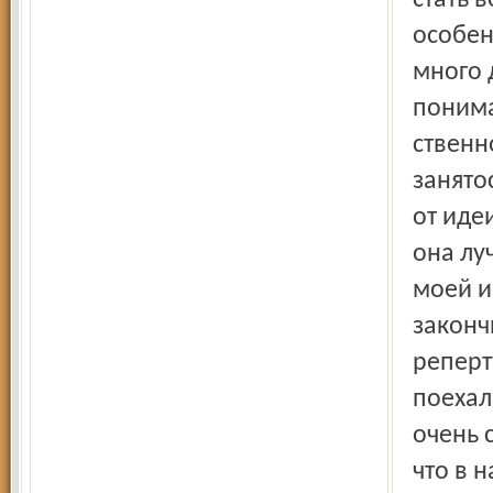
стать 
особен
много 
понима
ственн
занято
от иде
она лу
моей и
законч
реперт
поехал
очень 
что в 