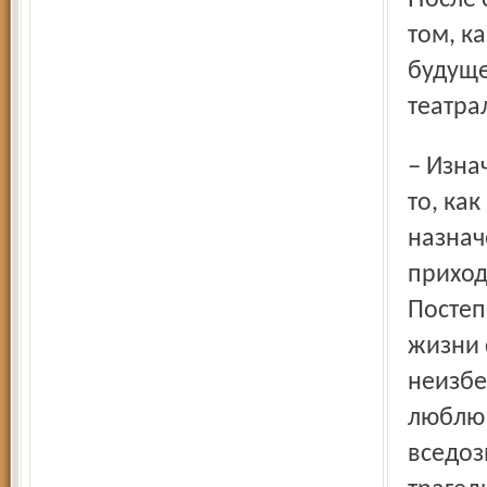
том, ка
будуще
театра
– Изначально я хотела сочинить спектакль про дорогу, про
то, ка
назнач
приход
Постеп
жизни 
неизбе
люблю 
вседоз