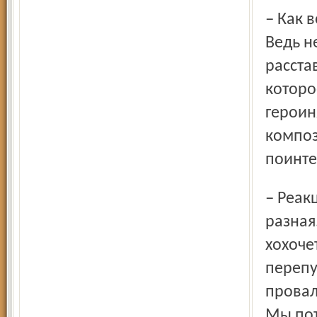
– Как воспринимает ваш спектакль европейская публика?
Ведь н
расста
которо
героин
композ
поинте
– Реакция зрителей на спектакль, действительно, очень
разная
хохоче
перепу
провал
Мы пот