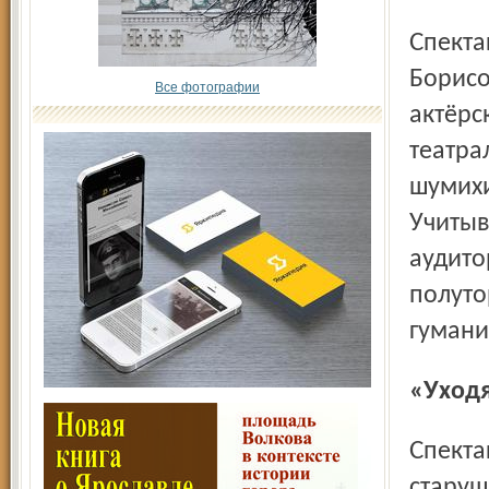
Спектакль «GO!», о котором говорят в Европе, Полина
Борисо
Все фотографии
актёрс
театра
шумихи
Учитыв
аудито
полуто
гумани
«Ухо
Спектакль рассказывает о том, как хрупкая одинокая
старуш