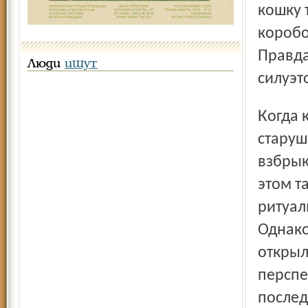
кошку 
коробо
Правда
Люди
ищут
силуэт
Когда ком стоит в горле и предательски щиплет в носу,
старуш
взбрык
этом т
ритуал
Однако
открыл
перспе
послед