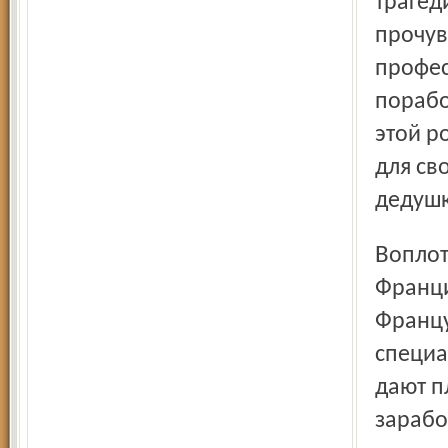
трагед
прочув
профес
порабо
этой р
для св
дедушк
Воплотить замысел удалось благодаря существующей во
Франци
Францу
специа
дают п
зарабо