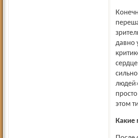
Конечно, это творение Полины Борисовой далеко
переша
зрител
давно 
критик
сердце
сильно
людей».
просто
этом т
Какие
После спектакля мы беседуем с Полиной Борисовой о