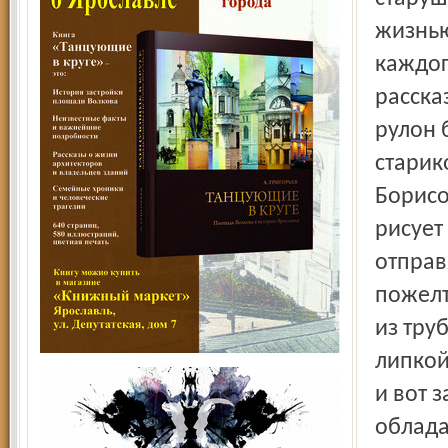
жизнью
каждог
расска
рулон 
старик
Борисо
рисует
отправ
пожелт
из тру
липкой
и вот 
облада