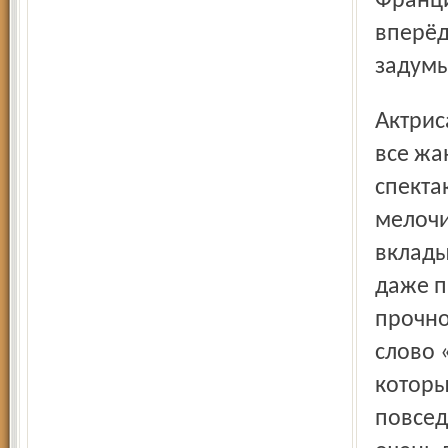
Франци
вперёд
задумы
Актриса говорит, что сейчас в Европе в театре смешивают
все жа
спекта
мелочи
вклады
даже п
прочно
слово 
которы
повсед