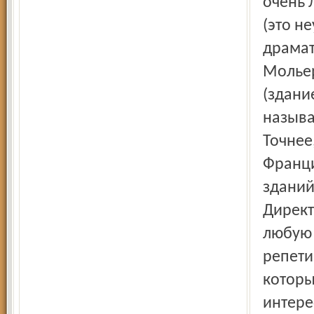
очень 
(это н
драмат
Мольер
(здани
называ
Точнее
Франци
зданий
Директ
любую 
репети
которы
интере