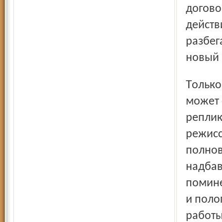
догово
действ
разбег
новый 
Только в России актёр, служащий в репертуарном театре,
может 
реплик
режисс
полнов
надбав
помине
и поло
работы