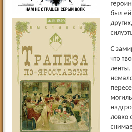
героин
был ей
других
силуэт
С замирающим от восторга дыханием наблюдаешь за тем,
что тв
ленты.
немало
пересе
могиль
надгро
ловко 
снимае