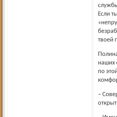
службы
Если т
«непру
безраб
твоей 
Полина призналась, что из-за русской привычки к халяве
наших 
по это
комфо
– Совершили ли вы для себя во Франции какое-нибудь
открыт