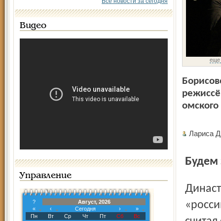
Все новости за сегодня
Видео
еще
Борисов
режиссёр
омского
Лариса 
Будем
Управление
Династия – российская, хотя сама Полина слово
?
Август, 2026
«росси
«
‹
Сегодня
›
»
Пн
Вт
Ср
Чт
Пт
Сб
Вс