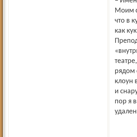
– Именно во Франции я поняла: нет никаких запретов.
Моим с
что в 
как ку
Препод
«внутр
театре
рядом 
клоун 
и снар
пор я 
удален