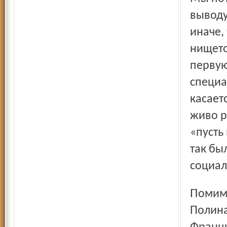
выводу
иначе,
нището
первую
специа
касает
живо р
«пусть 
так бы
социал
Помимо моноспектакля «GO!» на сегодняшний момент
Полина