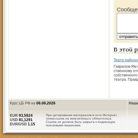
Сообще
В этой 
Театр районн
Гаврилов-Ям 
ственному о
собственного
театра. Прав
Курс ЦБ РФ на
06.08.2026
Наши
EUR
93,5824
При цитировании материалов в сети Интернет,
гиперссылка на www.sevkray.ru обязательна.
USD
81,1291
Ссылка не должна быть закрыта к индексации
EUR/USD
1.15
поисковыми машинами.