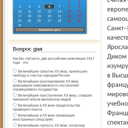
считая
1
2
3
4
5
6
7
8
9
европе
10
11
12
13
14
15
16
17
18
19
20
21
22
23
самооц
24
25
26
27
28
29
30
31
Санкт–
Выберите дату
качест
Яросла
Вопрос дня
Диком 
Как Вы считаете, две российские революции 1917
года - это
изумру
Величайшее событие ХХ века, принёсшее
в Высш
свободу и счастье народам России
Величайшее разочарование ХХ века,
францу
доказавшее невозможность построения
справедливого государства
мирово
Величайшее преступление ХХ века, ставшее
причиной гибели миллионов людей
учебно
Величайшее в ХХ веке предательство
правящего класса
Франци
Величайшая в ХХ веке провокация
иностранных спецслужб
спектак
Величайшая глупость ХХ века, поскольку