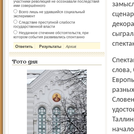
участники революций не осознавали последствий
замысл
ими совершённого
Всего лишь не удавшийся социальный
сценар
эксперимент
Следствие преступной слабости
декора
государственной власти
сыграл
Неудачное стечение обстоятельств, при
котором события развивались спонтанно
спекта
Архив
Спектакль, в котором актриса не произносит ни одного
Фото дня
слова,
Европы
разных
Словен
удосто
Таллин
начало