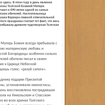
о здесь. В этом году в день явления
коны Толгской Божией Матери
ают и 690-летие одной из самых
ских обителей. Настоятельница
ушка Варвара главной отличительной
ого праздника считает тот факт, что весь
пребывала древняя чудотворная Толгская
свою материнскую любовь и
истой Богородицы особенно сильно
телей обители писал в своем
ние к Царице Небесной
ышишь голос: «разуй сапоги».
мы, устанавливали иконостасы,
 день восстановлена пострадавшая
кола на Никольском и Спасском
 во всех храмах Толгского