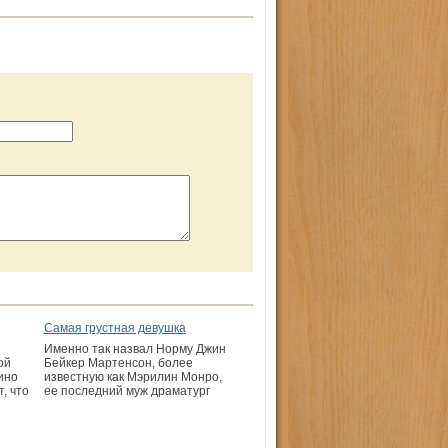
Самая грустная девушка
Именно так назвал Норму Джин
ой
Бейкер Мартенсон, более
ино
известную как Мэрилин Монро,
, что
ее последний муж драматург