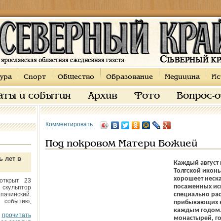
ура
Спорт
Общество
Образование
Медицина
Ис
аты и события
Архив
Фото
Вопрос-
Комментировать
Под покровом Матери Божией
ь лет в
Каждый август 
Толгской икон
хорошеет неска
открыт 23
посаженных ис
 скульптор
пачинский.
специально рас
 событию,
прибывающих в 
каждым годом. 
прочитать
монастырей, го