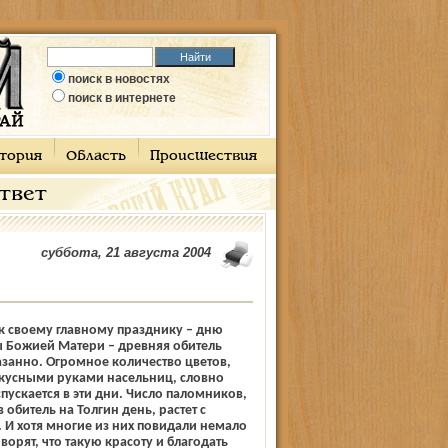
поиск в новостях
поиск в интернете
тория
Область
Происшествия
ответ
суббота, 21 августа 2004
к своему главному празднику – дню
ы Божией Матери – древняя обитель
занно. Огромное количество цветов,
кусными руками насельниц, словно
пускается в эти дни. Число паломников,
обитель на Толгин день, растет с
И хотя многие из них повидали немало
ворят, что такую красоту и благодать