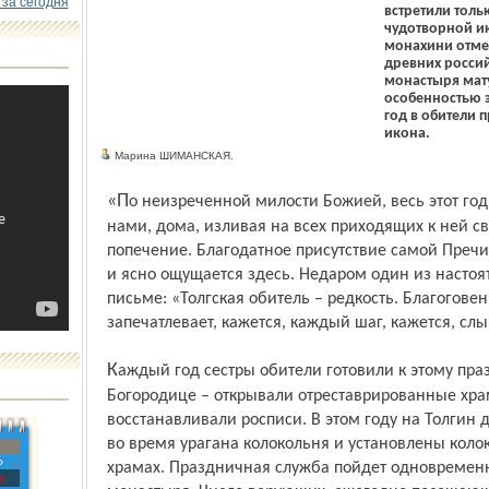
 за сегодня
встретили тольк
чудотворной и
монахини отмеч
древних россий
монастыря мат
особенностью эт
год в обители 
икона.
Марина ШИМАНСКАЯ.
«По неизреченной милости Божией, весь этот год Матерь Божия всегда пребывала с
нами, дома, изливая на всех приходящих к ней 
попечение. Благодатное присутствие самой Преч
и ясно ощущается здесь. Недаром один из настоя
письме: «Толгская обитель – редкость. Благогове
запечатлевает, кажется, каждый шаг, кажется, сл
Каждый год сестры обители готовили к этому празднику подарки Пресвятой
Богородице – открывали отреставрированные хра
восстанавливали росписи. В этом году на Толгин
во время урагана колокольня и установлены коло
»
храмах. Праздничная служба пойдет одновременно
с