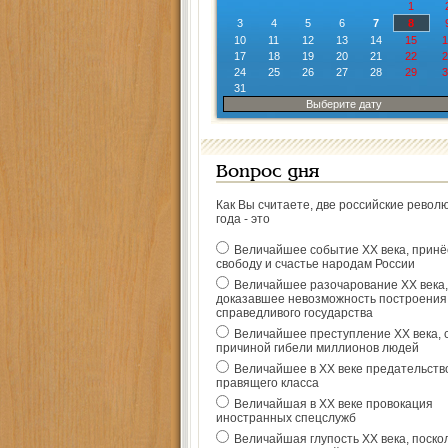
1
3
4
5
6
7
8
10
11
12
13
14
15
1
17
18
19
20
21
22
2
24
25
26
27
28
29
3
31
Выберите дату
Вопрос дня
Как Вы считаете, две российские револ
года - это
Величайшее событие ХХ века, прин
свободу и счастье народам России
Величайшее разочарование ХХ века,
доказавшее невозможность построения
справедливого государства
Величайшее преступление ХХ века, 
причиной гибели миллионов людей
Величайшее в ХХ веке предательств
правящего класса
Величайшая в ХХ веке провокация
иностранных спецслужб
Величайшая глупость ХХ века, поско