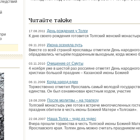
следствий
й
Читайте также
День рождения у Толги
17.08.2011
при
К дню своего рождения готовится Толгский женский монастырь
о
Икона осеняла путь
09.11.2010
Вместе со всей страной ярославцы отметили День народного 
обрадовались четырём подаренным выходным, когда можно 
Очищение от Смуты
03.11.2010
4 ноября уже в шестой раз россияне отметят День народного 
христиан большой праздник – Казанской иконы Божией
Когда народ един
06.11.2009
Торжественно отметил Ярославль самый молодой государств
единства. Он был ознаменован крестным ходом, участие
После молитвы – на трапезу
19.08.2009
Толгский монастырь уже готов к встрече многочисленных гост
праздник обители в честь иконы Божией Матери «Толгская».
Наша Толга – чудо из чудес
22.08.2007
Вчера прошли торжества в честь Толгской иконы Божией Мат
Ярославского края. Толгин день можно считать праздником не