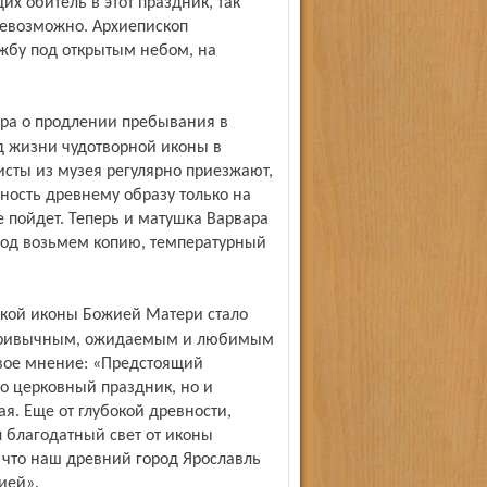
 обитель в этот праздник, так
 невозможно. Архиепископ
ужбу под открытым небом, на
д жизни чудотворной иконы в
сты из музея регулярно приезжают,
ность древнему образу только на
не пойдет. Теперь и матушка Варвара
ход возьмем копию, температурный
 привычным, ожидаемым и любимым
свое мнение: «Предстоящий
ко церковный праздник, но и
ая. Еще от глубокой древности,
 благодатный свет от иконы
, что наш древний город Ярославль
ией».