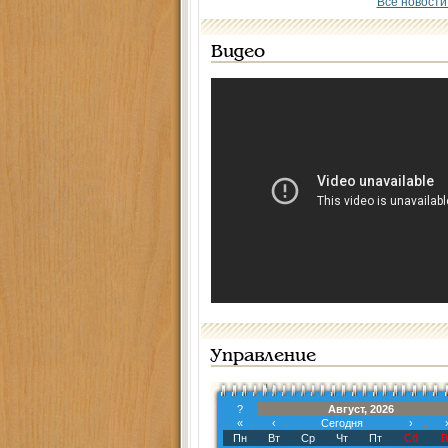
Все новости
Видео
Управление
?
Август, 2026
«
‹
Сегодня
›
Пн
Вт
Ср
Чт
Пт
Сб
В