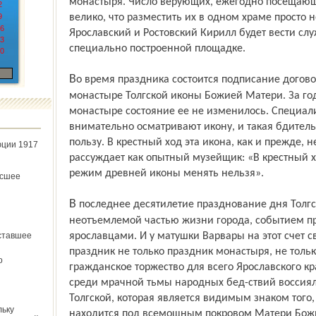
монастыря. Число верующих, ежегодно посещающих
2
9
велико, что разместить их в одном храме просто
6
Ярославский и Ростовский Кирилл будет вести сл
3
специально построенной площадке.
0
Во время праздника состоится подписание договора о продлении пребывания в
монастыре Толгской иконы Божией Матери. За го
монастыре состояние ее не изменилось. Специали
внимательно осматривают икону, и такая бдитель
пользу. В крестный ход эта икона, как и прежде, 
юции 1917
рассуждает как опытный музейщик: «В крестный 
режим древней иконы менять нельзя».
ёсшее
В последнее десятилетие празднование дня Толгской иконы Божией Матери стало
неотъемлемой частью жизни города, событием
ставшее
ярославцами. И у матушки Варвары на этот счет 
праздник не только праздник монастыря, не толь
о
гражданское торжество для всего Ярославского кр
среди мрачной тьмы народных бед-ствий воссиял
Толгской, которая является видимым знаком того
льку
находится под всемощным покровом Матери Бож