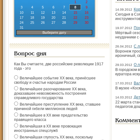
1
2
3
4
5
6
7
8
9
Кор
14.09.2012
10
11
12
13
14
15
16
Сегодня в Со
17
18
19
20
21
22
23
инструментов»
24
25
26
27
28
29
30
31
Пон
19.07.2012
Выберите дату
Мёртвый сезо
неудачники с
С л
26.04.2012
Воронеж прос
Вопрос дня
ироничный, с
Как Вы считаете, две российские революции 1917
О л
29.03.2012
года - это
В городском 
куратора иск
Величайшее событие ХХ века, принёсшее
свободу и счастье народам России
Вал
17.03.2012
В музее «Кос
Величайшее разочарование ХХ века,
доказавшее невозможность построения
Дет
справедливого государства
14.03.2012
22 марта ста
Величайшее преступление ХХ века, ставшее
педагогов до
причиной гибели миллионов людей
Величайшее в ХХ веке предательство
правящего класса
Коммен
Величайшая в ХХ веке провокация
иностранных спецслужб
Величайшая глупость ХХ века, поскольку