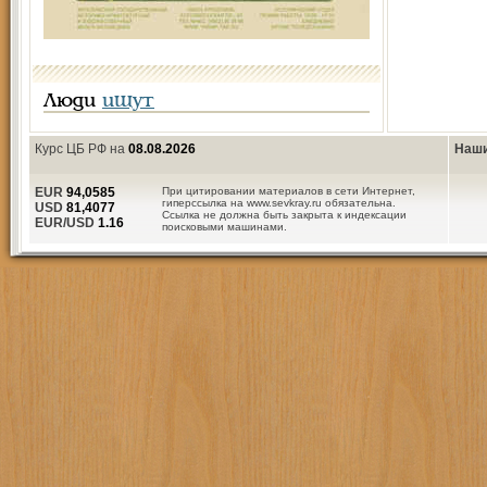
Люди
ищут
Курс ЦБ РФ на
08.08.2026
Наши
EUR
94,0585
При цитировании материалов в сети Интернет,
гиперссылка на www.sevkray.ru обязательна.
USD
81,4077
Ссылка не должна быть закрыта к индексации
EUR/USD
1.16
поисковыми машинами.