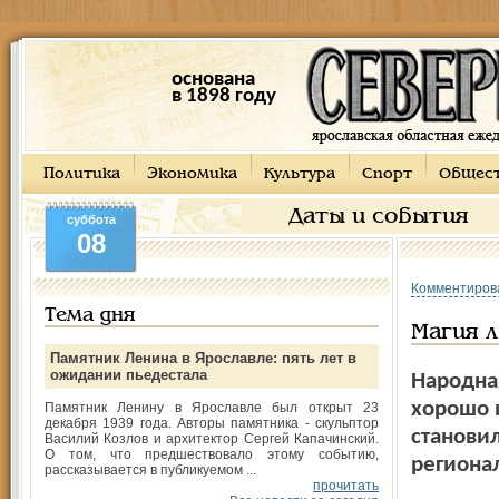
основана
в 1898 году
Политика
Экономика
Культура
Спорт
Общес
Даты и события
суббота
08
Комментиров
Тема дня
Магия 
Памятник Ленина в Ярославле: пять лет в
ожидании пьедестала
Народна
хорошо и
Памятник Ленину в Ярославле был открыт 23
декабря 1939 года. Авторы памятника - скульптор
станови
Василий Козлов и архитектор Сергей Капачинский.
О том, что предшествовало этому событию,
региона
рассказывается в публикуемом ...
прочитать