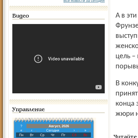
Все новости за сегодня
А в эти дни сам «Руссар» совместно с администрацией
Видео
Фрунзе
выступ
женско
цель –
порывы
В конкурсе, объявленном в восьми номинациях, могут
принят
конца 
Управление
жюри н
?
Август, 2026
«
‹
Сегодня
›
»
Пн
Вт
Ср
Чт
Пт
Сб
Вс
Читайте