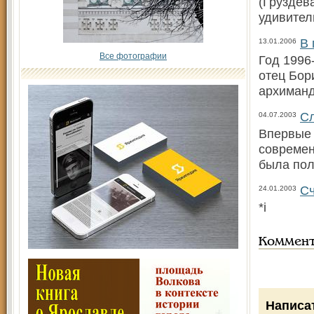
(Груздева
удивител
В 
13.01.2006
Все фотографии
Год 1996
отец Бор
архиманд
Сл
04.07.2003
Впервые 
современ
была пол
Сч
24.01.2003
*i
Коммен
Написа