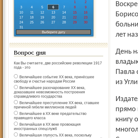
1
2
Воскре
3
4
5
6
7
8
9
10
11
12
13
14
15
16
Борисо
17
18
19
20
21
22
23
24
25
26
27
28
29
30
больни
31
Выберите дату
лет на
День начался в Воскресенском храме богослужением
Вопрос дня
владык
Как Вы считаете, две российские революции 1917
года - это
Павла 
Величайшее событие ХХ века, принёсшее
из Угл
свободу и счастье народам России
Величайшее разочарование ХХ века,
доказавшее невозможность построения
справедливого государства
Издательство «Китеж» представило им привезенную
Величайшее преступление ХХ века, ставшее
причиной гибели миллионов людей
прямо 
Величайшее в ХХ веке предательство
правящего класса
книгу 
Величайшая в ХХ веке провокация
многол
иностранных спецслужб
Величайшая глупость ХХ века, поскольку