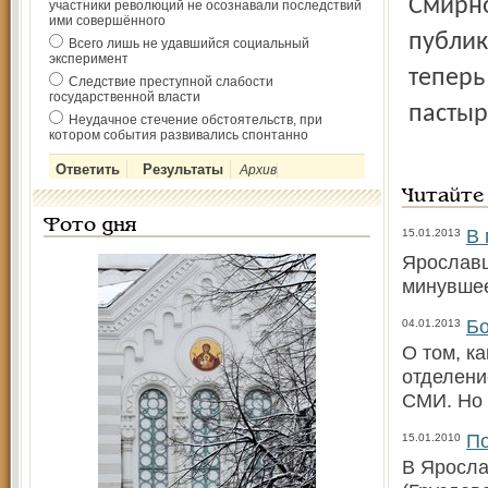
Смирно
участники революций не осознавали последствий
ими совершённого
публик
Всего лишь не удавшийся социальный
эксперимент
теперь
Следствие преступной слабости
государственной власти
пастыр
Неудачное стечение обстоятельств, при
котором события развивались спонтанно
Архив
Читайте
Фото дня
В 
15.01.2013
Ярославц
минувшее
Бо
04.01.2013
О том, к
отделени
СМИ. Но 
По
15.01.2010
В Яросла