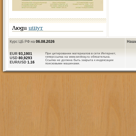
Люди
ищут
Курс ЦБ РФ на
06.08.2026
Наши
EUR
93,1901
При цитировании материалов в сети Интернет,
гиперссылка на www.sevkray.ru обязательна.
USD
80,9293
Ссылка не должна быть закрыта к индексации
EUR/USD
1.16
поисковыми машинами.