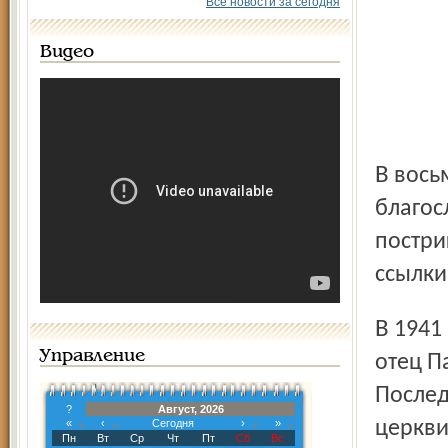
Все новости за сегодня
Видео
В восьмилетнем возрасте он получил от патриарха Тихона
благос
постри
ссылки
В 1941 году невинно осужденный «за измену родине»,
Управление
отец П
Послед
?
Август, 2026
«
‹
Сегодня
›
»
церкви
Пн
Вт
Ср
Чт
Пт
Сб
Вс