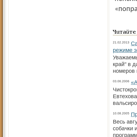
«попра
Читайте
Са
21.02.2013
режиме э
Уважаемы
край" в 
номеров 
«А
03.06.2006
Чистокро
Евтехова
вальсиро
Пр
10.08.2005
Весь авг
собачки 
программ