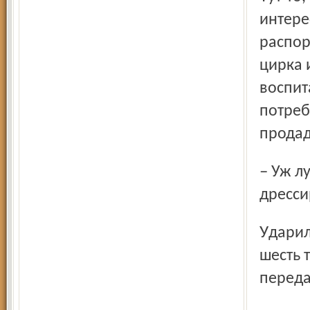
интере
распор
цирка 
воспит
потреб
продад
– Уж лучше мы их выкупим на свои кровные, – встала
дресси
Ударились во все тяжкие, выкупили по условной цене в
шесть 
переда