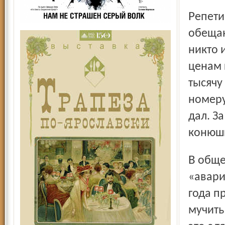
Репетировали вместо отдыха, на собственные деньги, под
обещан
никто 
ценам 
тысячу
номеру
дал. З
конюшн
В общем, по словам Балакиревой, постепенно возникла
«авари
года п
мучить