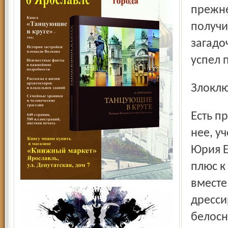
прежне
получи
загадо
успел 
Злокл
Есть претензии к чиновникам и у Натальи Балакиревой. У
нее, у
Юрия Е
плюс к
вместе
дресс
белос