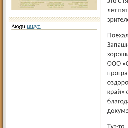
это с 
лет пя
зрител
Люди
ищут
Поехала в главк. Гендиректор Росгосцирка Мстислав
Запашн
хороши
ООО «С
програ
оздоро
край» 
благод
докуме
Тут-то, как говорит дрессировщица, «и началось самое