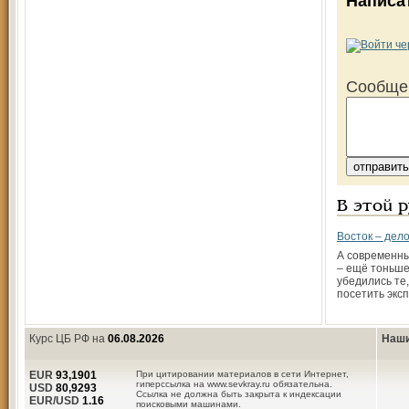
Написа
Сообще
В этой 
Восток – дело
А современны
– ещё тоньше.
убедились те,
посетить экс
Курс ЦБ РФ на
06.08.2026
Наши
EUR
93,1901
При цитировании материалов в сети Интернет,
гиперссылка на www.sevkray.ru обязательна.
USD
80,9293
Ссылка не должна быть закрыта к индексации
EUR/USD
1.16
поисковыми машинами.