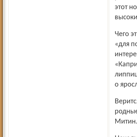
этот н
высоки
Чего это ей стоило, поведал столичный глянцевый журнал
«для п
интере
«Капри
липпиц
о ярос
Верится, что дрессировщица не уступит, кони ей как
родные
Митин