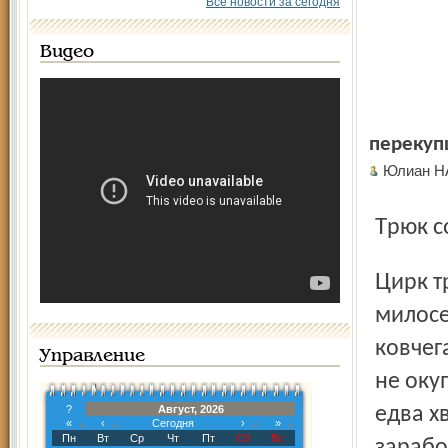
Все новости за сегодня
Видео
перекуп
Юлиан Н
Трюк 
Цирк труднее всех вживается в рынок, не знающий
милосе
ковчег
Управление
не оку
?
Август, 2026
едва х
«
‹
Сегодня
›
»
Пн
Вт
Ср
Чт
Пт
Сб
Вс