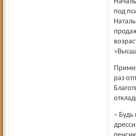
Начальник зооветотдела соглашается передать лошадей
под пс
Наталь
продаж
возрас
«Высша
Примириться с этим Наталья никак не может. В очередной
раз от
Благот
отклад
– Будь моя воля, – в сердцах выдала перед отъездом
дресси
пенсию