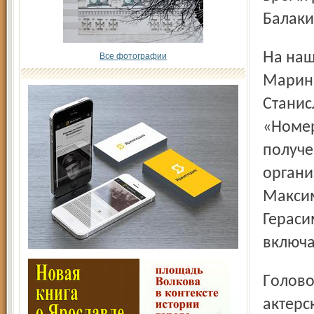
Балаки
На нашу просьбу прояснить инцидент с увольнением
Все фотографии
Марины
Станис
«Номер
получе
органи
Максим
Гераси
включа
Головоломка с внезапным исчезновением из штатов
актерс