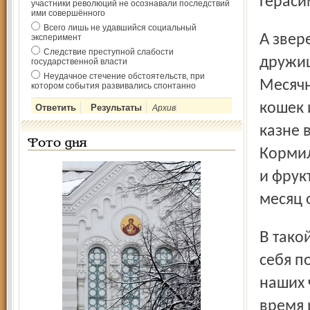
Гераси
участники революций не осознавали последствий
ими совершённого
Всего лишь не удавшийся социальный
А зверей ведь кормить надо, им не скажешь: погоди,
эксперимент
Следствие преступной слабости
дружищ
государственной власти
Неудачное стечение обстоятельств, при
Месячн
котором события развивались спонтанно
кошек 
Архив
казне в
Фото дня
Кормил
и фрук
месяц 
В такой, мягко говоря, нервозной обстановке всяк ведет
себя п
наших 
время 