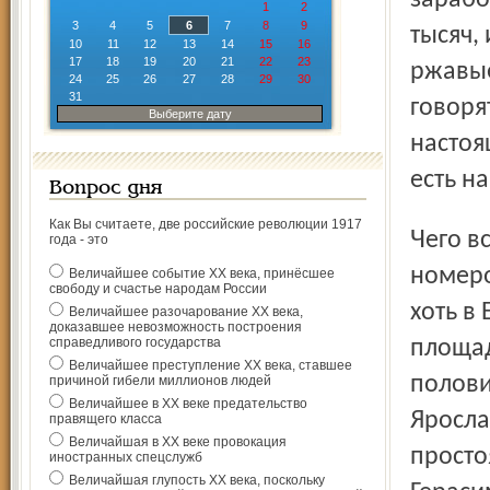
зарабо
1
2
3
4
5
6
7
8
9
тысяч,
10
11
12
13
14
15
16
17
18
19
20
21
22
23
ржавые
24
25
26
27
28
29
30
31
говоря
Выберите дату
настоя
есть на
Вопрос дня
Как Вы считаете, две российские революции 1917
Чего всегда хватало в цирке, так это талантов и классных
года - это
номеро
Величайшее событие ХХ века, принёсшее
свободу и счастье народам России
хоть в
Величайшее разочарование ХХ века,
доказавшее невозможность построения
справедливого государства
площад
Величайшее преступление ХХ века, ставшее
полови
причиной гибели миллионов людей
Величайшее в ХХ веке предательство
Яросла
правящего класса
Величайшая в ХХ веке провокация
просто
иностранных спецслужб
Величайшая глупость ХХ века, поскольку