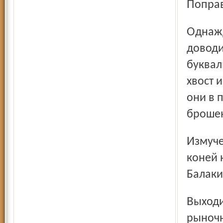
Попра
Однажды, лет десять назад, Наталье Балакиревой уже
доводи
буквал
хвост 
они в 
брошен
Измученных, испуганных, потерявших доверие к людям
коней 
Балаки
Выходила, вместе с ними с грехом пополам выживала в
рыночн