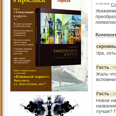
Са
17.09.2010
Уважаемы
преобраз
появилис
Коммен
скромны
Ура, хот
Гость
| 0
Жаль что
вспомнил
Гость
| 2
Новое н
названи
лучше? 