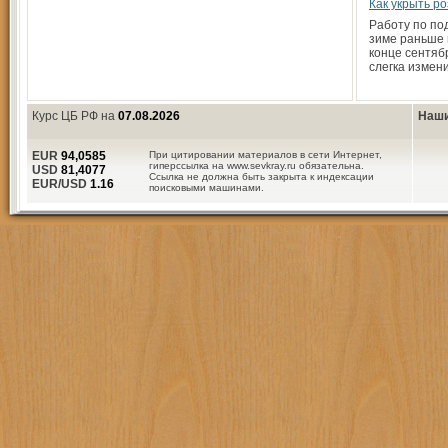
Как укрыть р
Работу по под
зиме раньше 
конце сентяб
слегка измен
Курс ЦБ РФ на
07.08.2026
Наши
EUR
94,0585
При цитировании материалов в сети Интернет,
гиперссылка на www.sevkray.ru обязательна.
USD
81,4077
Ссылка не должна быть закрыта к индексации
EUR/USD
1.16
поисковыми машинами.