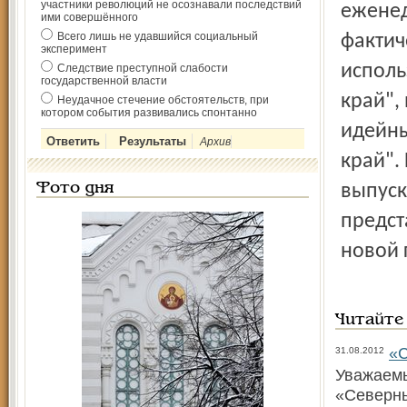
участники революций не осознавали последствий
еженед
ими совершённого
Всего лишь не удавшийся социальный
фактич
эксперимент
исполь
Следствие преступной слабости
государственной власти
край",
Неудачное стечение обстоятельств, при
котором события развивались спонтанно
идейны
Архив
край".
Фото дня
выпуск
предст
новой 
Читайте
«С
31.08.2012
Уважаемы
«Северны