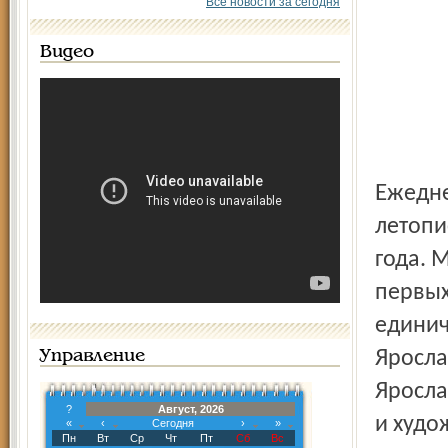
Все новости за сегодня
Видео
Ежедневная газета "Северный край" стала настоящей
летопи
года. 
первых
единич
Яросла
Управление
Яросла
?
Август, 2026
и худо
«
‹
Сегодня
›
»
Пн
Вт
Ср
Чт
Пт
Сб
Вс