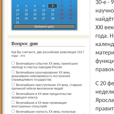
30-е -
1
2
3
4
5
6
7
8
9
научно
10
11
12
13
14
15
16
17
18
19
20
21
22
23
найдёт
24
25
26
27
28
29
30
31
XXI век
Выберите дату
года. 
календ
Вопрос дня
матери
Как Вы считаете, две российские революции 1917
года - это
функци
Величайшее событие ХХ века, принёсшее
свободу и счастье народам России
правом
Величайшее разочарование ХХ века,
доказавшее невозможность построения
справедливого государства
С 20 февраля 2013 года в Ярославле два раза в
Величайшее преступление ХХ века, ставшее
причиной гибели миллионов людей
неделю
Величайшее в ХХ веке предательство
правящего класса
Яросла
Величайшая в ХХ веке провокация
иностранных спецслужб
правит
Величайшая глупость ХХ века, поскольку