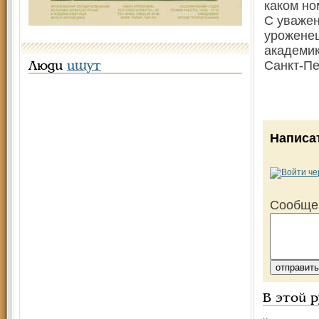
каком но
С уваже
урожене
академи
Санкт-Пе
Люди
ищут
Написа
Сообще
В этой 