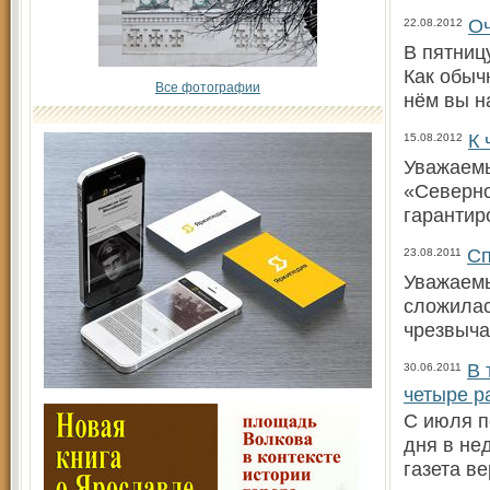
Оч
22.08.2012
В пятниц
Как обыч
Все фотографии
нём вы н
К 
15.08.2012
Уважаемы
«Северно
гарантир
Сп
23.08.2011
Уважаемы
сложилас
чрезвыча
В 
30.06.2011
четыре р
С июля п
дня в не
газета в