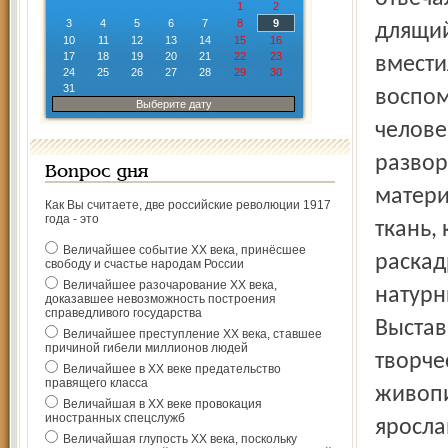
1
2
3
4
5
6
7
8
9
длящий
10
11
12
13
14
15
16
17
18
19
20
21
22
23
вмести
24
25
26
27
28
29
30
31
воспом
Выберите дату
челове
развор
Вопрос дня
матери
Как Вы считаете, две российские революции 1917
года - это
ткань,
Величайшее событие ХХ века, принёсшее
раскад
свободу и счастье народам России
Величайшее разочарование ХХ века,
натурн
доказавшее невозможность построения
справедливого государства
Выстав
Величайшее преступление ХХ века, ставшее
причиной гибели миллионов людей
творче
Величайшее в ХХ веке предательство
правящего класса
живопи
Величайшая в ХХ веке провокация
иностранных спецслужб
яросла
Величайшая глупость ХХ века, поскольку