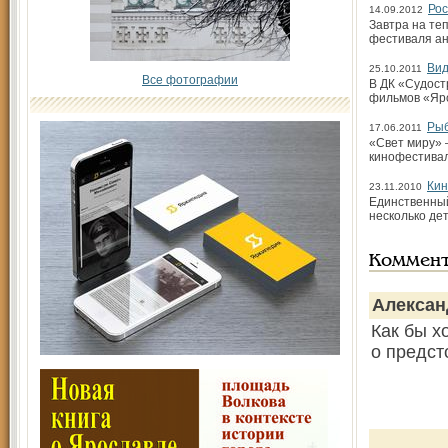
Рос
14.09.2012
Завтра на те
фестиваля а
Вид
25.10.2011
Все фотографии
В ДК «Судост
фильмов «Яро
Рыб
17.06.2011
«Свет миру» 
кинофестивал
Кин
23.11.2010
Единственный
несколько де
Коммен
Алекса
Как бы х
о предст