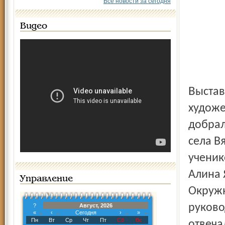
Все новости за сегодня
Видео
Выставка успешно демонстрировалась в Ярославском
художе
добрал
села В
ученик
Алина 
Управление
Окружн
руково
?
Август, 2026
«
‹
Сегодня
›
»
Пн
Вт
Ср
Чт
Пт
Сб
Вс
отвеча