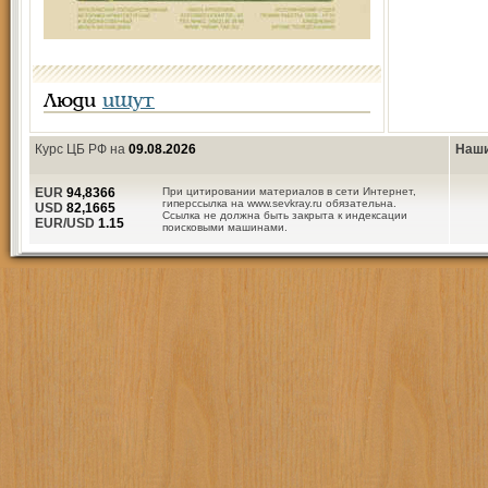
Люди
ищут
Курс ЦБ РФ на
09.08.2026
Наши
EUR
94,8366
При цитировании материалов в сети Интернет,
гиперссылка на www.sevkray.ru обязательна.
USD
82,1665
Ссылка не должна быть закрыта к индексации
EUR/USD
1.15
поисковыми машинами.