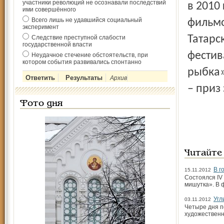
участники революций не осознавали последствий
в 2010
ими совершённого
Всего лишь не удавшийся социальный
фильмо
эксперимент
Татарс
Следствие преступной слабости
государственной власти
фестив
Неудачное стечение обстоятельств, при
котором события развивались спонтанно
рыбка»
Архив
– приз
Фото дня
Читайте
В г
15.11.2012
Состоялся IV
мишутка». В 
Угл
03.11.2012
Четыре дня п
художественн