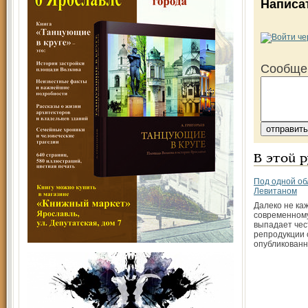
Написа
Сообще
В этой 
Под одной об
Левитаном
Далеко не ка
современном
выпадает чес
репродукции 
опубликован