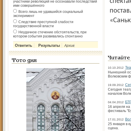
спекта
участники революций не осознавали последствий
ими совершённого
постав
Всего лишь не удавшийся социальный
эксперимент
«Саньк
Следствие преступной слабости
государственной власти
Неудачное стечение обстоятельств, при
котором события развивались спонтанно
Архив
Читайте
Фото дня
Теа
10.10.2012
Нынешней осе
Волковским ф
Сег
19.09.2012
Сегодня теат
началом Волк
БТР
04.04.2012
16 апреля на
фестиваль "Б
Вол
17.01.2012
25 января в 
сцена.