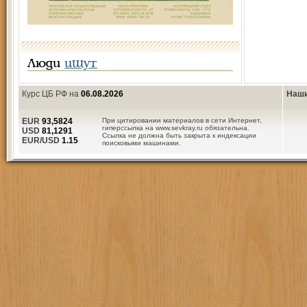
Люди
ищут
Курс ЦБ РФ на
06.08.2026
Наши
EUR
93,5824
При цитировании материалов в сети Интернет,
гиперссылка на www.sevkray.ru обязательна.
USD
81,1291
Ссылка не должна быть закрыта к индексации
EUR/USD
1.15
поисковыми машинами.