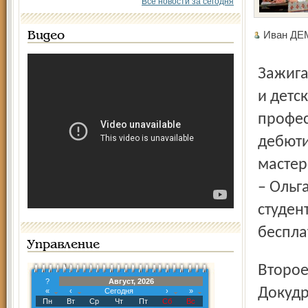
Все новости за сегодня
Иван Д
Видео
Зажигательным миксом пьес Некрасова («Осенняя скука»
и детс
профес
дебюти
мастер
– Ольг
студен
беспла
Управление
Второе, уже февральское событие – 13 и 14 февраля «Вий.
?
Август, 2026
Докудр
«
‹
Сегодня
›
»
Пн
Вт
Ср
Чт
Пт
Сб
Вс