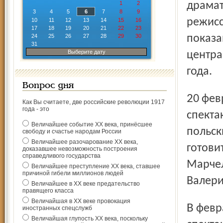
1
2
драмат
3
4
5
6
7
8
9
режисс
10
11
12
13
14
15
16
17
18
19
20
21
22
23
24
25
26
27
28
29
30
показа
31
Выберите дату
центра
года.
Вопрос дня
20 февраля репертуар камерной сцены пополнится
Как Вы считаете, две российские революции 1917
года - это
спекта
Величайшее событие ХХ века, принёсшее
польск
свободу и счастье народам России
Величайшее разочарование ХХ века,
готови
доказавшее невозможность построения
справедливого государства
Марчел
Величайшее преступление ХХ века, ставшее
причиной гибели миллионов людей
Валери
Величайшее в ХХ веке предательство
правящего класса
Величайшая в ХХ веке провокация
В феврале на камерной сцене также будет показан
иностранных спецслужб
Величайшая глупость ХХ века, поскольку