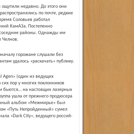
ы ощутили недавно. До этого они
распространялись по почте, редкие
 время Соловьев работал
ений КамАЗа. Постепенно
 соседние районы. Однажды им
 Челнов.
Поначалу горожане слушали без
антам удалось «раскачать» публику.
l Agen» (один из ведущих
о сих пор у многих поклонников
ем бьются… на настоящих лазерных
группа ушла от прежнего продюсера
зычный альбом «Межмирье» был
бом «Путь Непройденный» сумел
ала «Dark City», ведущего россий­