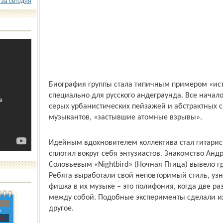
 за сегодня
Биография группы стала типичным примером «ист
специально для русского андеграунда. Все начал
серых урбанистических пейзажей и абстрактных 
музыкантов, «застывшие атомные взрывы».
Идейным вдохновителем коллектива стал гитарист
сплотил вокруг себя энтузиастов. Знакомство Анд
Соловьевым «Nightbird» (Ночная Птица) вывело г
Ребята выработали свой неповторимый стиль, узн
фишка в их музыке – это полифония, когда две 
между собой. Подобные эксперименты сделали их
другое.
»
с