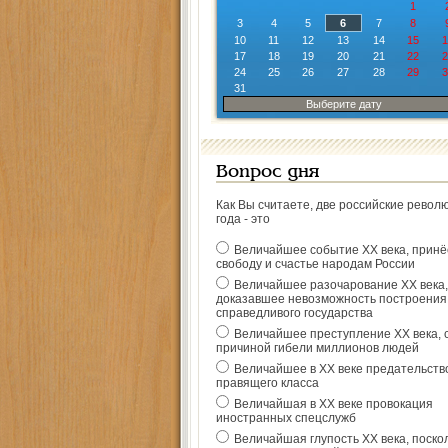
1
3
4
5
6
7
8
10
11
12
13
14
15
1
17
18
19
20
21
22
2
24
25
26
27
28
29
3
31
Выберите дату
Вопрос дня
Как Вы считаете, две российские револ
года - это
Величайшее событие ХХ века, прин
свободу и счастье народам России
Величайшее разочарование ХХ века,
доказавшее невозможность построения
справедливого государства
Величайшее преступление ХХ века, 
причиной гибели миллионов людей
Величайшее в ХХ веке предательств
правящего класса
Величайшая в ХХ веке провокация
иностранных спецслужб
Величайшая глупость ХХ века, поско