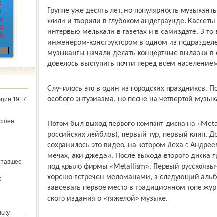
2
Группе уже десять лет, но популярность музыкант
9
6
жили и творили в глубоком андеграунде. Кассеты 
3
интервью мелькали в газетах и в самиздате. В то
0
инженером-конструктором в одном из подраздел
музыканты начали делать концертные вылазки в
довелось выступить почти перед всем населением
Случилось это в один из городских праздников. 
особого энтузиазма, но песне на четвертой музык
юции 1917
ёсшее
Потом был выход первого компакт-диска на «Meta
российских лейблов), первый тур, первый клип. Д
сохранилось это видео, на котором Леха с Андре
мечах, аки джедаи. После выхода второго диска 
ставшее
под крыло фирмы «Metallism». Первый русскоя
хорошо встречен меломанами, а следующий аль
о
завоевать первое место в традиционном топе журн
ского издания о «тяжелой» музыке.
льку