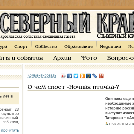
ура
Спорт
Общество
Образование
Медицина
Ис
аты и события
Архив
Фото
Вопрос-
Комментировать
О чем споет «Ночная птичка»?
ь лет в
Они пока еще н
необходимые за
историю россий
открыт 23
выступит извес
 скульптор
пачинский.
Татарстан – «А
 событию,
Олег АРТЕМЬЕВ
прочитать