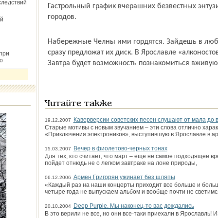
следствий
Гастрольный график вчерашних безвестных энтузи
городов.
й
Набережные Челны ими гордятся. Зайдешь в люб
сразу предложат их диск. В Ярославле «алконосто
при
о
Завтра будет возможность познакомиться вживую
Читайте также
Каверверсии советских песен слушают от мала до 
19.12.2007
Старые мотивы с новым звучанием – эти слова отлично хара
«Приключения электроников», выступившую в Ярославле в ар
Вечер в фиолетово-черных тонах
15.03.2007
Для тех, кто считает, что март – еще не самое подходящее вр
пойдет отнюдь не о легком завтраке на лоне природы,
Армен Григорян ужинает без шляпы
06.12.2006
«Каждый раз на наши концерты приходит все больше и больше
четыре года не выпускаем альбом и вообще почти не светимс
Deep Purple. Мы наконец-то вас дождались
20.10.2004
В это верили не все, но они все-таки приехали в Ярославль! 