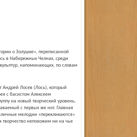
ории о Золушке», переписанной
ось в Набережных Челнах, среди
скульптур, напоминающих, по словам
 Андрей Лосев (Лось), который
рея с басистом Алексеем
руппу на новый творческий уровень.
аваемый с первых же нот. Главная
различные мелодии «перекликаются»
 творчество непохожим ни на чье