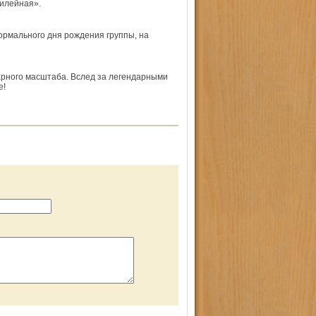
илейная».
ормального дня рождения группы, на
арного масштаба. Вслед за легендарными
e!