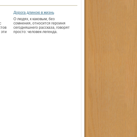
Дорога длиною в жизнь
О людях, к каковым, без
с
сомнения, относится героиня
стов
сегодняшнего рассказа, говорят
 эти
просто: человек-легенда.