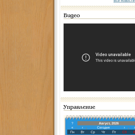
Все новости
Видео
Управление
?
Август, 2026
«
‹
Сегодня
›
Пн
Вт
Ср
Чт
Пт
Сб
В