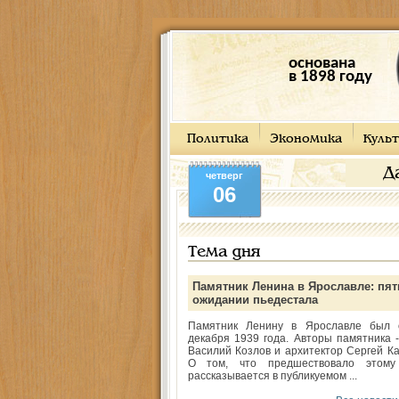
основана
в 1898 году
Политика
Экономика
Культ
Д
четверг
06
Тема дня
Памятник Ленина в Ярославле: пят
ожидании пьедестала
Памятник Ленину в Ярославле был 
декабря 1939 года. Авторы памятника -
Василий Козлов и архитектор Сергей Ка
О том, что предшествовало этому
рассказывается в публикуемом ...