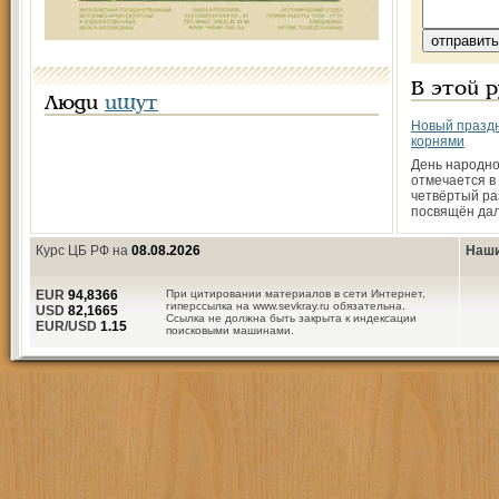
В этой 
Люди
ищут
Новый праздн
корнями
День народно
отмечается в
четвёртый ра
посвящён да
Курс ЦБ РФ на
08.08.2026
Наши
EUR
94,8366
При цитировании материалов в сети Интернет,
гиперссылка на www.sevkray.ru обязательна.
USD
82,1665
Ссылка не должна быть закрыта к индексации
EUR/USD
1.15
поисковыми машинами.