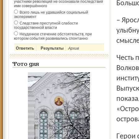
участники революций не осознавали последствий
Большо
ими совершённого
Всего лишь не удавшийся социальный
эксперимент
– Ярославский «БТР» – самый мирный из всех бэтээров, –
Следствие преступной слабости
государственной власти
улыбну
Неудачное стечение обстоятельств, при
котором события развивались спонтанно
смысле
Архив
Честь первыми выйти на исторические подмостки
Фото дня
Волков
инстит
Выпуск
показа
«Остро
остров
Герои спектакля живут на маленьком заброшенном