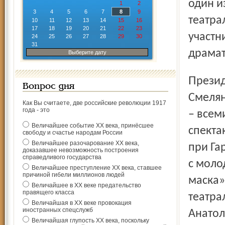
один и
1
2
3
4
5
6
7
8
9
театра
10
11
12
13
14
15
16
17
18
19
20
21
22
23
участн
24
25
26
27
28
29
30
31
драмат
Выберите дату
Президент «БТР», ректор школы-студии МХАТ Анатолий
Вопрос дня
Смелян
Как Вы считаете, две российские революции 1917
года - это
– всем
Величайшее событие ХХ века, принёсшее
спекта
свободу и счастье народам России
Величайшее разочарование ХХ века,
при Га
доказавшее невозможность построения
справедливого государства
с моло
Величайшее преступление ХХ века, ставшее
причиной гибели миллионов людей
маска»
Величайшее в ХХ веке предательство
правящего класса
театра
Величайшая в ХХ веке провокация
иностранных спецслужб
Анатол
Величайшая глупость ХХ века, поскольку