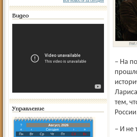
Все новости за сегодня
Видео
еще 
– На подмостках первого русского театра встретились
прошло
истори
Лариса
тем, ч
Управление
России
?
Август, 2026
– И не только России, – с явным удовольствием уточнил
«
‹
Сегодня
›
»
Пн
Вт
Ср
Чт
Пт
Сб
Вс