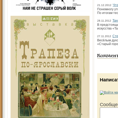
Что
21.12.2012
Понемногу ут
По итогам те
Тан
28.11.2012
В предстоящи
искусства «Та
Стр
27.11.2012
Весёлым духо
«Старый горо
Коммен
Написа
Сообще