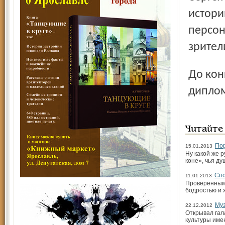
истори
персон
зрител
До конца недели любителям театра предстоит увидеть
диплом
Читайте
Пор
15.01.2013
Ну какой же р
коне», чья ду
Спо
11.01.2013
Проверенным 
бодростью и 
Муз
22.12.2012
Открывал гал
культуры име