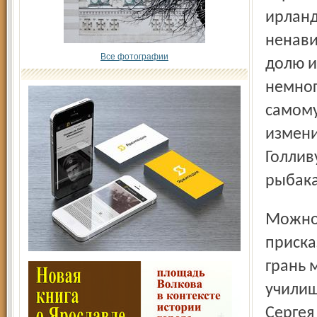
ирланд
ненави
Все фотографии
долю и
немног
самому
измени
Голлив
рыбака
Можно ли объехать свою судьбу по кривой, или верна
приска
грань 
училищ
Сергея