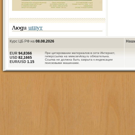
Люди
ищут
Курс ЦБ РФ на
08.08.2026
Наши
EUR
94,8366
При цитировании материалов в сети Интернет,
гиперссылка на www.sevkray.ru обязательна.
USD
82,1665
Ссылка не должна быть закрыта к индексации
EUR/USD
1.15
поисковыми машинами.