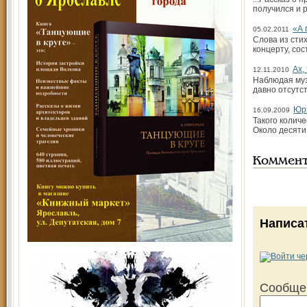
получился и 
«А 
05.02.2011
Слова из сти
концерту, со
Ах,
12.11.2010
Наблюдая муз
давно отсутс
Юри
16.09.2009
Такого колич
Около десяти
Коммен
Написа
Сообще