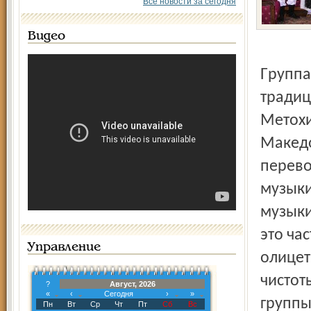
Все новости за сегодня
Видео
Группа горячо любима в Европе за чистоту подачи
традиц
Метохи
Македо
перево
музыки
музыки
это ча
Управление
олицет
чистот
?
Август, 2026
«
‹
Сегодня
›
»
группы
Пн
Вт
Ср
Чт
Пт
Сб
Вс