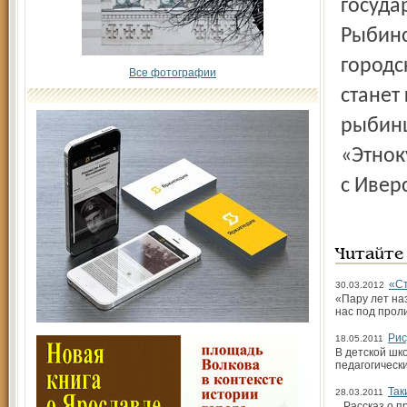
госуда
Рыбинс
городс
Все фотографии
станет
рыбинц
«Этнок
с Ивер
Читайте
«Ст
30.03.2012
«Пару лет на
нас под прол
Рис
18.05.2011
В детской шк
педагогическ
Так
28.03.2011
...Рассказ о 