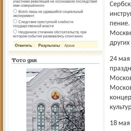
участники революций не осознавали последствий
Сербск
ими совершённого
Всего лишь не удавшийся социальный
инстру
эксперимент
Следствие преступной слабости
пение.
государственной власти
Москве
Неудачное стечение обстоятельств, при
котором события развивались спонтанно
других
Архив
24 мая сербские музыканты примут участие в
Фото дня
праздн
Москов
Москов
концер
культу
18 мая концерт «Бело Платно» пройдёт в Ярославской