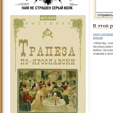
В этой 
Цену согласи
книгам
«Жертвы, по
белорусским 
войне, беспр
помним и все