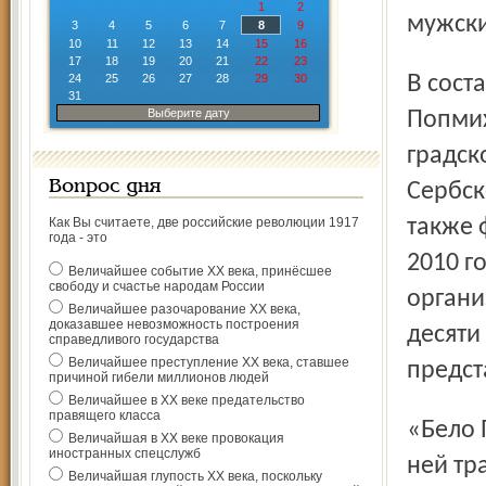
1
2
мужски
3
4
5
6
7
8
9
10
11
12
13
14
15
16
17
18
19
20
21
22
23
В составе группы 7 музыкантов. Среди них – Никола
24
25
26
27
28
29
30
31
Выберите дату
Попмих
градск
Вопрос дня
Сербск
Как Вы считаете, две российские революции 1917
также 
года - это
2010 г
Величайшее событие ХХ века, принёсшее
свободу и счастье народам России
органи
Величайшее разочарование ХХ века,
доказавшее невозможность построения
десяти
справедливого государства
Величайшее преступление ХХ века, ставшее
предст
причиной гибели миллионов людей
Величайшее в ХХ веке предательство
правящего класса
«Бело Платно» везут в Россию расширенную программу: в
Величайшая в ХХ веке провокация
иностранных спецслужб
ней тр
Величайшая глупость ХХ века, поскольку