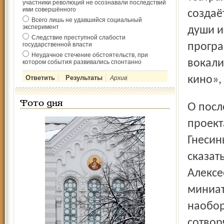
участники революций не осознавали последствий
ими совершённого
создаё
Всего лишь не удавшийся социальный
эксперимент
души и
Следствие преступной слабости
государственной власти
програ
Неудачное стечение обстоятельств, при
вокали
котором события развивались спонтанно
кино»,
Архив
Фото дня
О последнем концерте надо сказать особо. Авторы
проект
Гнесин
сказат
Алексе
миниат
наобор
сотвор