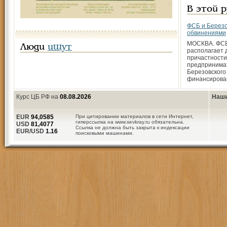
В этой 
ФСБ и Березо
обвинениями
МОСКВА. ФСБ
Люди
ищут
располагает 
причастности
предпринима
Березовского 
финансиров
Курс ЦБ РФ на
08.08.2026
Наши
EUR
94,0585
При цитировании материалов в сети Интернет,
гиперссылка на www.sevkray.ru обязательна.
USD
81,4077
Ссылка не должна быть закрыта к индексации
EUR/USD
1.16
поисковыми машинами.