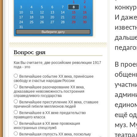
1
2
конкур
3
4
5
6
7
8
9
10
11
12
13
14
15
16
И даже
17
18
19
20
21
22
23
24
25
26
27
28
29
30
извест
31
Выберите дату
дальше
педаго
Вопрос дня
Как Вы считаете, две российские революции 1917
В проекте записано, что каждый концерт – это живое
года - это
общени
Величайшее событие ХХ века, принёсшее
свободу и счастье народам России
участн
Величайшее разочарование ХХ века,
доказавшее невозможность построения
админи
справедливого государства
Величайшее преступление ХХ века, ставшее
едином
причиной гибели миллионов людей
Величайшее в ХХ веке предательство
ещё од
правящего класса
Величайшая в ХХ веке провокация
муз. М
иностранных спецслужб
театра
Величайшая глупость ХХ века, поскольку