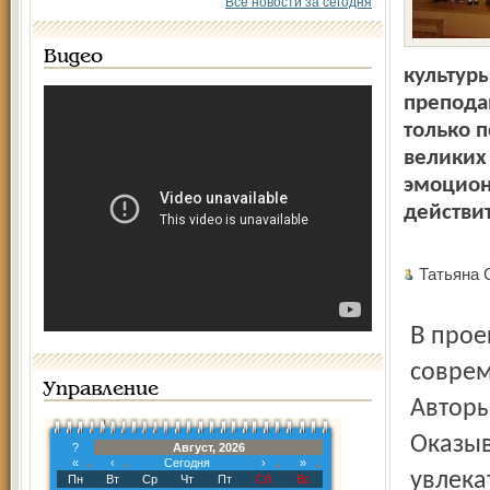
Все новости за сегодня
Видео
культуры
препода
только п
великих
эмоцион
действи
Татьяна
В проекте удачно сочетаются академические традиции и
соврем
Управление
Авторы
Оказыв
?
Август, 2026
«
‹
Сегодня
›
»
увлека
Пн
Вт
Ср
Чт
Пт
Сб
Вс