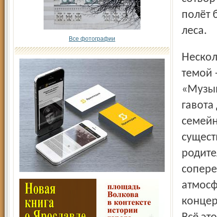
полёт 
леса.
Все фотографии
Несколько концертов как бы объединены интереснейшей
темой 
«Музык
гавота
семейн
сущест
родите
сопере
атмосф
концер