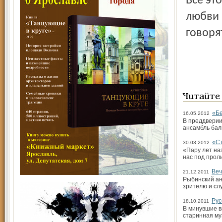
Всё эт
любви 
говоря
Читайте
«Бе
16.05.2012
В преддверии
ансамбль бал
«Ст
30.03.2012
«Пару лет на
нас под прол
Веч
21.12.2011
Рыбинский ан
зрителю и сл
Рус
18.10.2011
В минувшие в
старинная му