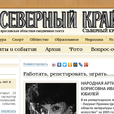
ура
Спорт
Общество
Образование
Медицина
Ис
аты и события
Архив
Фото
Вопрос-
Комментировать
Работать, репетировать, играть….
ь лет в
НАРОДНАЯ АРТИ
БОРИСОВНА ИВ
открыт 23
ЮБИЛЕЙ
 скульптор
В ее репертуарном л
пачинский.
 событию,
- Лауреат Премии Це
области литературы 
прочитать
искусство" за 2005 