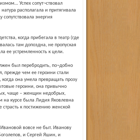
мом... Успех сопут¬ствовал
я натура располагала и притягивала
у сопутствовала энергия
алась там допоздна, не пропуская
ла ее устремленность к цели.
, прежде чем ее героини стали
 когда она умела превращать прозу
ытовые героини, она привычно
ных, чаще – женщин недобрых,
м на курсе была Лидия Яковлевна
е страсть к постижению женской
оголепов, и Сергей Яшин, и