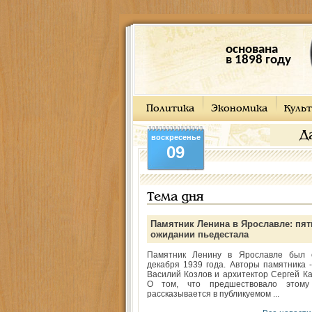
основана
в 1898 году
Политика
Экономика
Культ
Д
воскресенье
09
Тема дня
Памятник Ленина в Ярославле: пят
ожидании пьедестала
Памятник Ленину в Ярославле был 
декабря 1939 года. Авторы памятника -
Василий Козлов и архитектор Сергей Ка
О том, что предшествовало этому
рассказывается в публикуемом ...