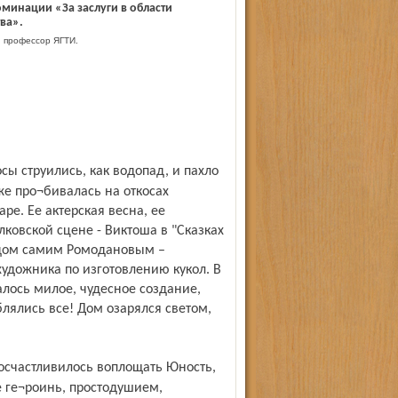
минации «За заслуги в области
ва».
профессор ЯГТИ.
е про¬бивалась на откосах
е. Ее актерская весна, ее
лковской сцене - Виктоша в "Сказках
рядом самим Ромодановым –
удожника по изготовлению кукол. В
лось милое, чудесное создание,
лялись все! Дом озарялся светом,
е ге¬роинь, простодушием,