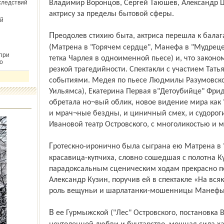
следствий
Владимир Воронцов, Сергей Таюшев, Александр Ц
актрису за пределы бытовой сферы.
й
Преодолев стихию быта, актриса перешла к балагану, яркой лубочности, клоунаде
(Матрена в "Горячем сердце", Манефа в "Мудреце"
при
тетка Чарлея в одноименной пьесе) и, что законо
о
резкой трагедийности. Спектакли с участием Тат
событиями. Медея по пьесе Людмилы Разумовской
Уильямса), Екатерина Первая в"Детоубийце" Фрид
обретала но¬вый облик, новое видение мира как 
и мрач¬ные бездны, и циничный смех, и судороги
Ивановой театр Островского, с многоликостью и 
Гротескно-иронично была сыграна ею Матрена в "Горячем сердце" Островского,
красавица-купчиха, словно сошедшая с полотна К
парадоксальным сценическим ходам прекрасно п
Александр Кузин, поручив ей в спектакле «На вся
роль вещуньи и шарлатанки-мошенницы Манефы
В ее Гурмыжской ("Лес" Островского, постановка Вадима Романова) оживала тоска по