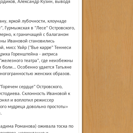
одиков, Александр Кузин, выводя
, Гурмыжская в "Лесе" Островского,
мерно, к граничащей с балаганом
ьяны Ивановой становились
, мисс Уайр ("Вье карре" Теннеси
риха Горенштейна - актриса
"железного театра", где неизбежны
 боли... Особенно удается Татьяне
многогранностью женских образов.
устодиева. Склонность Ивановой к
онял и воплотил режиссер
кого мудреца довольно простоты»
.