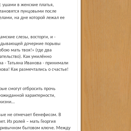
с ушами в женские платья,
становятся пунцовыми после
лами, на дне которой лежал ее
уздывающей дочерние порывы
бою мать твоя!» (где два
гательство). Как умилённо
а - Татьяна Иванова - принимали
ова! Как размечтались о счастье!
неожиданной характерности,
 жизни…
ет. Из ролей – мать Георгия
 привычном бытовом ключе. Между