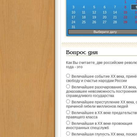
1
3
4
5
6
7
8
10
11
12
13
14
15
1
17
18
19
20
21
22
2
24
25
26
27
28
29
3
31
Выберите дату
Вопрос дня
Как Вы считаете, две российские револ
года - это
Величайшее событие ХХ века, прин
свободу и счастье народам России
Величайшее разочарование ХХ века,
доказавшее невозможность построения
справедливого государства
Величайшее преступление ХХ века, 
причиной гибели миллионов людей
Величайшее в ХХ веке предательств
правящего класса
Величайшая в ХХ веке провокация
иностранных спецслужб
Величайшая глупость ХХ века, поско