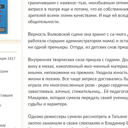
2
граничившим с наивнос¬тью, неизбывным оптимиз
9
актрисе в театре еще и потому, что ее собственна
6
зрителей всеми этими качествами. И еще ей всюд
3
0
общительности.
Верность Волковской сцене она хранит с са¬мого детства, когда прибегала в театр (где
работала старшим администратором мама) и остав
ни одной премьеры. Оттуда, из детских снов приш
юции 1917
Внутренняя творческая сила пришла с годами. Должен был перебродить, по¬добно
вину в мехах, накопленный жиз¬ненный материал
ёсшее
иными, непохожими на прежних. Уходила юность,
жизни в поэзию. Все чаще актрисе доставались б
играла эти многочисленные роли - редко сердеч
завистливых, алчных, стяжательниц… Её педагого
ставшее
Макарова, которая сумела передать своей учениц
судьбы и характера.
о
Однако режиссеры сумели рассмотреть в Татьяне Ивановой вовсе не быт. Иванову
охотно занимали в своих спектаклях и Владимир Б
льку