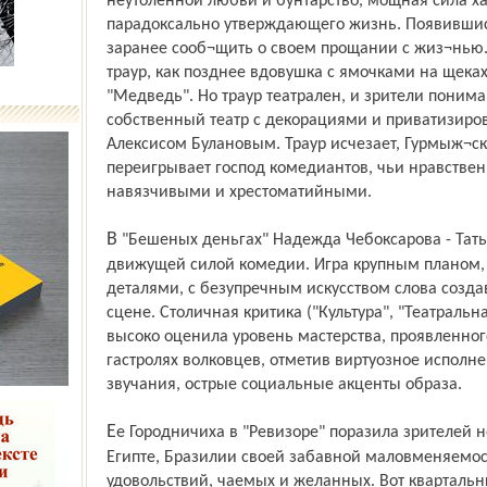
неутоленной любви и бунтарство, мощная сила х
парадоксально утверждающего жизнь. Появившис
заранее сооб¬щить о своем прощании с жиз¬нью.
траур, как позднее вдовушка с ямочками на щека
"Медведь". Но траур театрален, и зрители поним
собственный театр с декорациями и приватизир
Алексисом Булановым. Траур исчезает, Гурмыж¬ска
переигрывает господ комедиантов, чьи нравствен
навязчивыми и хрестоматийными.
В "Бешеных деньгах" Надежда Чебоксарова - Татьяна Иванова – становилась главной
движущей силой комедии. Игра крупным планом
деталями, с безупречным искусством слова созд
сцене. Столичная критика ("Культура", "Театраль
высоко оценила уровень мастерства, проявленног
гастролях волковцев, отметив виртуозное исполн
звучания, острые социальные акценты образа.
Ее Городничиха в "Ревизоре" поразила зрителей не только у нас, но и в Японии, США,
Египте, Бразилии своей забавной маловменяемост
удовольствий, чаемых и желанных. Вот кварталь