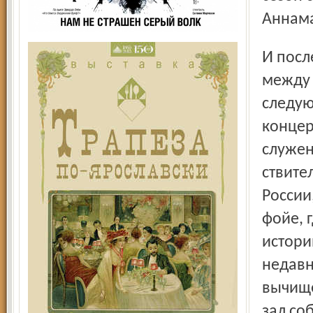
Аннам
И последние подробности из тех, что остаются в афишах
между 
следую
концер
служен
ствите
России
фойе, 
истори
недавн
вычище
зал со