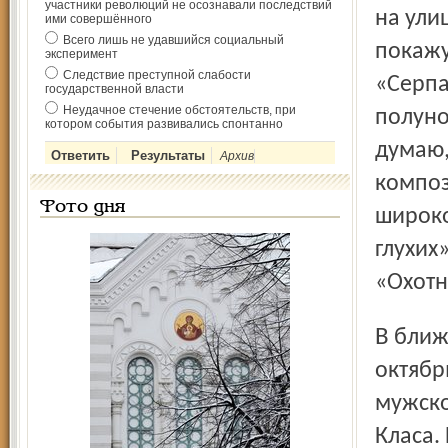
участники революций не осознавали последствий
на ули
ими совершённого
Всего лишь не удавшийся социальный
покажу
эксперимент
Следствие преступной слабости
«Серпа
государственной власти
Неудачное стечение обстоятельств, при
полуно
котором события развивались спонтанно
думаю,
Архив
композ
Фото дня
широко
глухих
«Охотн
В ближайших афишах наш собеседник отметил два
октябр
мужско
Класа.