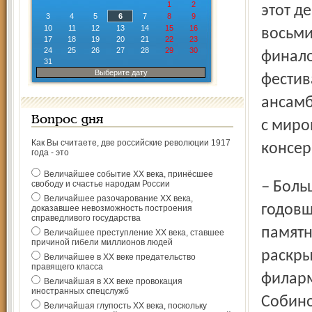
1
2
этот д
3
4
5
6
7
8
9
10
11
12
13
14
15
16
восьми
17
18
19
20
21
22
23
24
25
26
27
28
29
30
финало
31
Выберите дату
фестив
ансамб
Вопрос дня
с миро
Как Вы считаете, две российские революции 1917
консер
года - это
Величайшее событие ХХ века, принёсшее
– Большой вечер искусств, посвящённый круглой
свободу и счастье народам России
Величайшее разочарование ХХ века,
годовщ
доказавшее невозможность построения
справедливого государства
памятн
Величайшее преступление ХХ века, ставшее
причиной гибели миллионов людей
раскры
Величайшее в ХХ веке предательство
правящего класса
филарм
Величайшая в ХХ веке провокация
иностранных спецслужб
Собино
Величайшая глупость ХХ века, поскольку