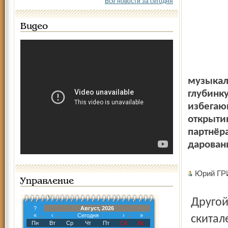
Все новости за сегодня
Видео
музыкал
глубинку
избегаю
открыти
партнёр
дарован
Юрий ГР
Управление
Другой столь же именитый, как и Спиваков, вечный
?
Август, 2026
«
‹
Сегодня
›
»
скитал
Пн
Вт
Ср
Чт
Пт
Сб
Вс