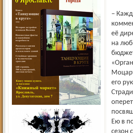
– Каждый наш концерт – премьера, – даёт свой итоговый
коммен
её дир
на люб
бюджет
«Орган
Моцарт
его ру
Стради
оперет
посвящ
Ею в п
сезон 