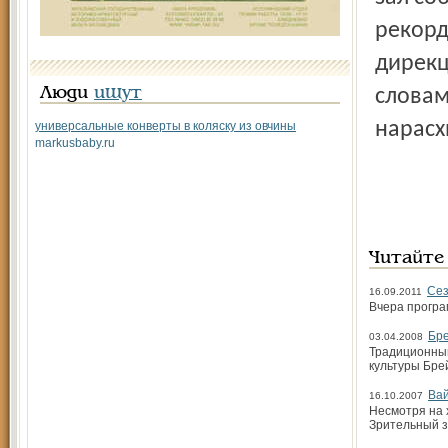
рекорд
дирекц
Люди
ищут
словам
нарасх
универсальные конверты в коляску из овчины
markusbaby.ru
Читайте
Сез
16.09.2011
Вчера програ
Бр
03.04.2008
Традиционный
культуры Бре
Вай
16.10.2007
Несмотря на 
Зрительный з