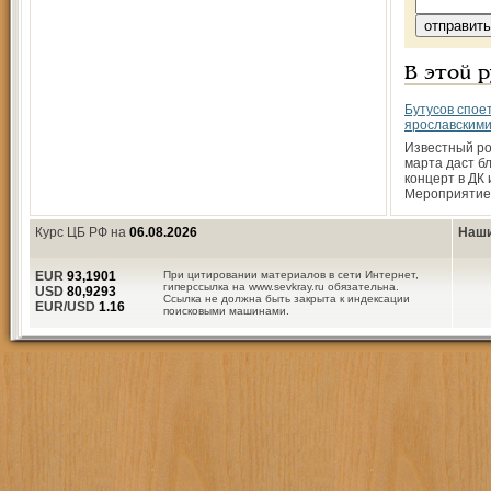
В этой 
Бутусов споет
ярославскими
Известный ро
марта даст б
концерт в ДК
Мероприятие
Курс ЦБ РФ на
06.08.2026
Наши
EUR
93,1901
При цитировании материалов в сети Интернет,
гиперссылка на www.sevkray.ru обязательна.
USD
80,9293
Ссылка не должна быть закрыта к индексации
EUR/USD
1.16
поисковыми машинами.