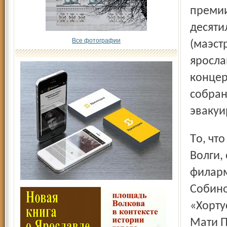
премии
десяти
Все фотографии
(маэст
яросла
концер
собран
эвакуи
То, что об этом не забывают ни в Таллине, ни на берегах
Волги,
филарм
Собино
«Хорту
Мати П