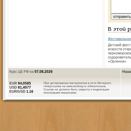
В этой 
Фестивальная
Детский фест
искусств откр
черноморско
оздоровитель
«Орленок».
Курс ЦБ РФ на
07.08.2026
Наши
EUR
94,0585
При цитировании материалов в сети Интернет,
гиперссылка на www.sevkray.ru обязательна.
USD
81,4077
Ссылка не должна быть закрыта к индексации
EUR/USD
1.16
поисковыми машинами.