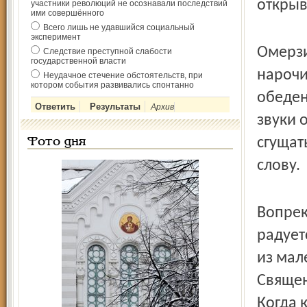
открыв
участники революций не осознавали последствий
ими совершённого
Всего лишь не удавшийся социальный
эксперимент
Омерзи
Следствие преступной слабости
государственной власти
нарочи
Неудачное стечение обстоятельств, при
котором события развивались спонтанно
обеден
Архив
звуки 
сгущат
Фото дня
слову.
Вопрек
радует
из мал
Священ
Когда 