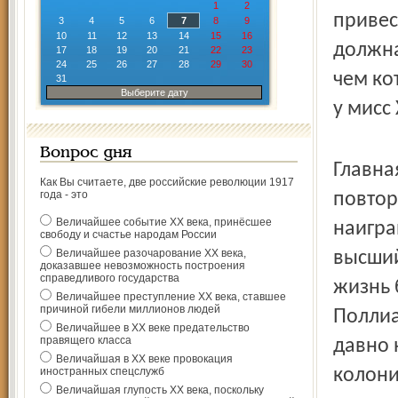
1
2
привес
3
4
5
6
7
8
9
10
11
12
13
14
15
16
должна
17
18
19
20
21
22
23
24
25
26
27
28
29
30
чем ко
31
Выберите дату
у мисс
Вопрос дня
Главна
Как Вы считаете, две российские революции 1917
года - это
повтор
Величайшее событие ХХ века, принёсшее
наигра
свободу и счастье народам России
Величайшее разочарование ХХ века,
высший
доказавшее невозможность построения
справедливого государства
жизнь 
Величайшее преступление ХХ века, ставшее
причиной гибели миллионов людей
Поллиа
Величайшее в ХХ веке предательство
правящего класса
давно 
Величайшая в ХХ веке провокация
иностранных спецслужб
колони
Величайшая глупость ХХ века, поскольку