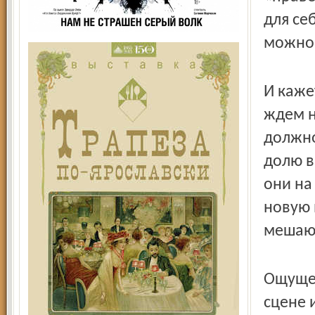
для се
можно 
И каже
ждем н
должно
долю в
они на
новую 
мешаю
Ощущен
сцене 