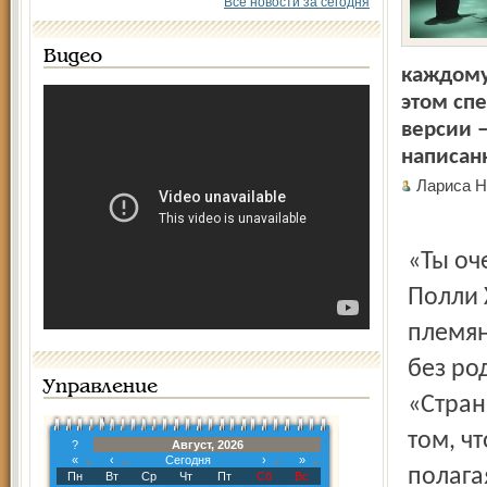
Все новости за сегодня
Видео
каждому
этом сп
версии 
написанн
Лариса 
«Ты оч
Полли 
племян
без ро
Управление
«Стран
том, ч
?
Август, 2026
«
‹
Сегодня
›
»
полага
Пн
Вт
Ср
Чт
Пт
Сб
Вс