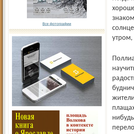
хороше
знаком
Все фотографии
солнце
утром,
Поллиа
научит
радост
буднич
жители
плащах
нибудь
перело