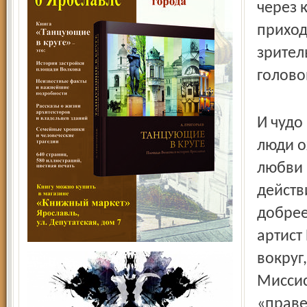
через 
приход
зрител
голово
И чудо
люди о
любви 
действ
добрее
артист
вокруг
Миссис
«праве