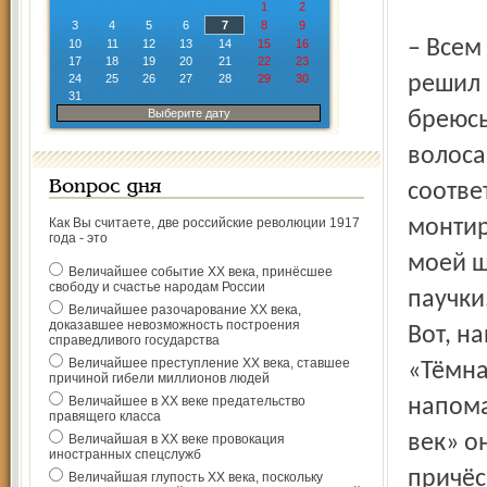
1
2
3
4
5
6
7
8
9
– Всем
10
11
12
13
14
15
16
17
18
19
20
21
22
23
24
25
26
27
28
29
30
решил 
31
Выберите дату
бреюсь
волоса
Вопрос дня
соотве
Как Вы считаете, две российские революции 1917
монтир
года - это
моей ш
Величайшее событие ХХ века, принёсшее
свободу и счастье народам России
паучки
Величайшее разочарование ХХ века,
доказавшее невозможность построения
Вот, н
справедливого государства
Величайшее преступление ХХ века, ставшее
«Тёмна
причиной гибели миллионов людей
Величайшее в ХХ веке предательство
напома
правящего класса
век» о
Величайшая в ХХ веке провокация
иностранных спецслужб
причёс
Величайшая глупость ХХ века, поскольку