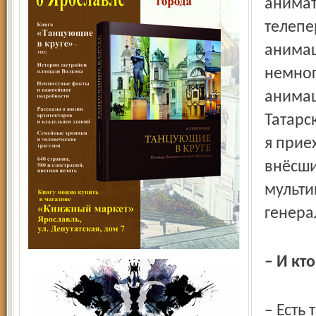
анимат
телепе
анимац
немног
анимац
Татарс
я прие
внёсши
мульти
генера
– И кт
– Есть 