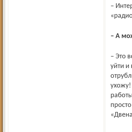
– Инте
«радио
– А мо
– Это 
уйти и
отрублю
ухожу!
работы
просто
«Двена