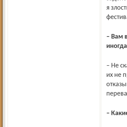
я злос
фестив
– Вам 
иногда
– Не с
их не 
отказы
перев
– Каки