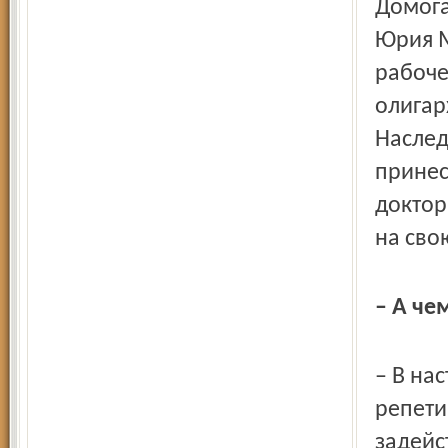
Домога
Юрия М
рабоче
олигар
Наследс
принесё
доктор
на сво
– А че
– В на
репети
задейс