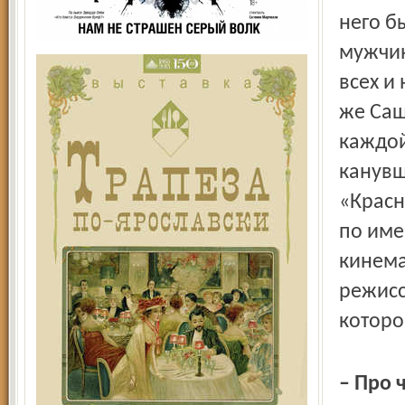
него б
мужчин
всех и
же Саш
каждой
канувш
«Красн
по име
кинема
режисс
которо
– Про 