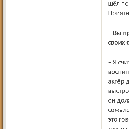
шёл по
Приятно
– Вы п
своих 
– Я счи
воспит
актёр 
выстро
он дол
сожале
это го