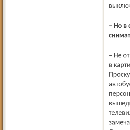
выключ
– Но в
снимат
– Не о
в карт
Проску
автобу
персон
вышедш
телеви
замеча