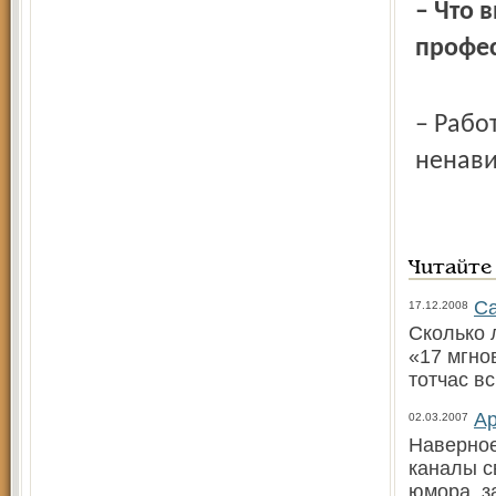
– Что 
профе
– Рабо
ненави
Читайте
Са
17.12.2008
Сколько 
«17 мгно
тотчас в
Ар
02.03.2007
Наверное
каналы с
юмора, з