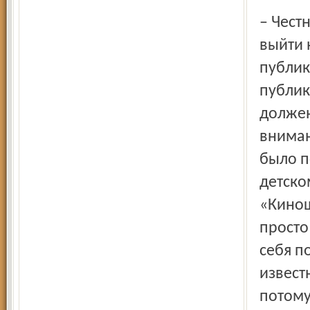
– Чест
выйти 
публик
публик
должен
вниман
было п
детско
«Кинош
просто
себя п
извест
потому