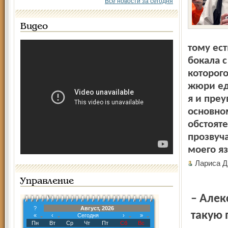
Все новости за сегодня
Видео
тому ес
бокала 
которого
жюри ед
я и преу
основно
обстояте
прозвуч
моего я
Лариса 
Управление
– Алек
?
Август, 2026
такую 
«
‹
Сегодня
›
»
Пн
Вт
Ср
Чт
Пт
Сб
Вс