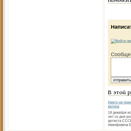
Коммен
Написа
Сообще
В этой 
Никто не при
актера
18 декабря и
лет со дня р
артиста ССС
Акинфовича 