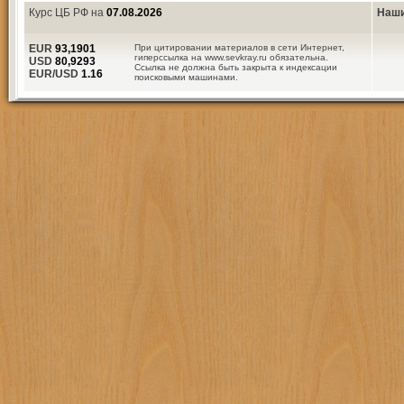
Курс ЦБ РФ на
07.08.2026
Наши
EUR
93,1901
При цитировании материалов в сети Интернет,
гиперссылка на www.sevkray.ru обязательна.
USD
80,9293
Ссылка не должна быть закрыта к индексации
EUR/USD
1.16
поисковыми машинами.