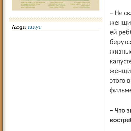
– Не с
женщин
Люди
ищут
ей реб
берутс
жизнью
капуст
женщине
этого 
фильме
– Что 
востре