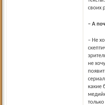
тексты
своих 
– А по
– Не х
скепти
зрител
не хоч
появить
сериал
какие 
медийн
только