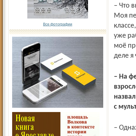
– Что 
Моя пе
Все фотографии
классе
уже раб
моё пр
деле я
– На ф
взросл
назвал
с муль
– Одна