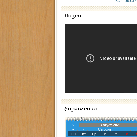
Все новости
Видео
Управление
?
Август, 2026
«
‹
Сегодня
›
Пн
Вт
Ср
Чт
Пт
Сб
В