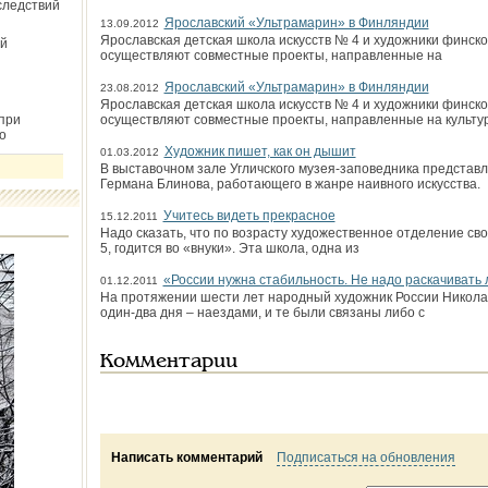
следствий
Ярославский «Ультрамарин» в Финляндии
13.09.2012
Ярославская детская школа искусств № 4 и художники финск
й
осуществляют совместные проекты, направленные на
Ярославский «Ультрамарин» в Финляндии
23.08.2012
Ярославская детская школа искусств № 4 и художники финск
при
осуществляют совместные проекты, направленные на культу
о
Художник пишет, как он дышит
01.03.2012
В выставочном зале Угличского музея-заповедника представл
Германа Блинова, работающего в жанре наивного искусства.
Учитесь видеть прекрасное
15.12.2011
Надо сказать, что по возрасту художественное отделение св
5, годится во «внуки». Эта школа, одна из
«России нужна стабильность. Не надо раскачивать 
01.12.2011
На протяжении шести лет народный художник России Николай
один-два дня – наездами, и те были связаны либо с
Комментарии
Написать комментарий
Подписаться на обновления