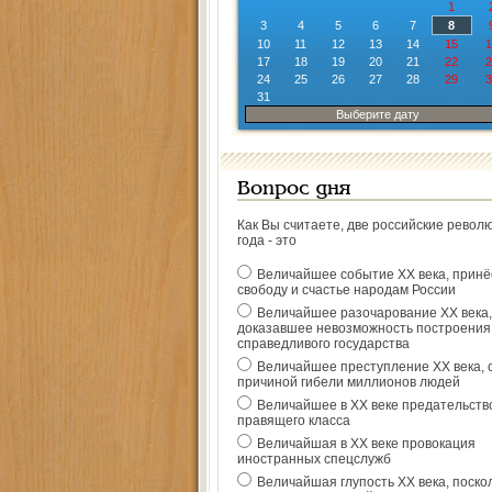
1
3
4
5
6
7
8
10
11
12
13
14
15
1
17
18
19
20
21
22
2
24
25
26
27
28
29
3
31
Выберите дату
Вопрос дня
Как Вы считаете, две российские револ
года - это
Величайшее событие ХХ века, прин
свободу и счастье народам России
Величайшее разочарование ХХ века,
доказавшее невозможность построения
справедливого государства
Величайшее преступление ХХ века, 
причиной гибели миллионов людей
Величайшее в ХХ веке предательств
правящего класса
Величайшая в ХХ веке провокация
иностранных спецслужб
Величайшая глупость ХХ века, поско