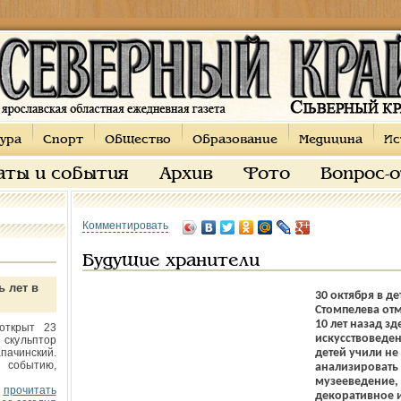
ура
Спорт
Общество
Образование
Медицина
Ис
аты и события
Архив
Фото
Вопрос-
Комментировать
Будущие хранители
ь лет в
30 октября в д
Стомпелева от
10 лет назад з
открыт 23
искусствоведен
 скульптор
пачинский.
детей учили не ри­
 событию,
анализировать 
музееведение, 
прочитать
декоративное и