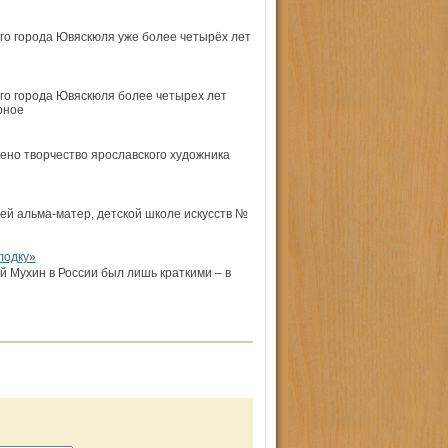
ого города Ювяскюля уже более четырёх лет
ого города Ювяскюля более четырех лет
рное
ено творчество ярославского художника
оей альма-матер, детской школе искусств №
лодку»
 Мухин в России был лишь краткими – в