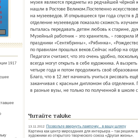
2
музея являются предметы из редчайшей чёрной к
9
нашли в Ростове Великом.Постепенно искусствов
6
на музееведов. И открывшееся три года спустя в
3
0
отделение музееведов показало схожесть изуча
пыталась передавать детям любовь к старине, ду
Музейный работник – это хранитель, – говорила 
праздники «Сентябрины», «Рябинка», «Рождеств
по правилам прошлых веков.Сейчас набор на отдел
Педагоги считают, что это очень удобно, поскольк
юции 1917
всегда могут открыть в себе художника. А вызрет
четыре года и потом продолжить своё образовани
Благо, что в 12 лет начинать учиться рисовать ещ
ёсшее
заканчивая с красным дипломом оба отделения. 
в разные вузы, не только по полученной в школе 
ставшее
о
Читайте также
Позвольте ввернуть лампочку... в вашу шляпу
13.11.2012
Картина как центр мироздания для интерьера – так решили в
льку
художники из открытого творческого союза «Другая жизнь».