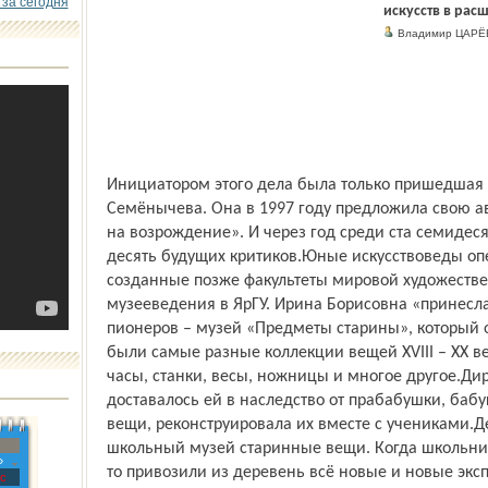
 за сегодня
искусств в рас
Владимир ЦАРЁ
Инициатором этого дела была только пришедшая
Семёнычева. Она в 1997 году предложила свою а
на возрождение». И через год среди ста семиде
десять будущих критиков.Юные искусствоведы о
созданные позже факультеты мировой художествен
музееведения в ЯрГУ. Ирина Борисовна «принесла
пионеров – музей «Предметы старины», который о
были самые разные коллекции вещей XVIII – XX в
часы, станки, весы, ножницы и многое другое.Дир
доставалось ей в наследство от прабабушки, баб
вещи, реконструировала их вместе с учениками.Д
школьный музей старинные вещи. Когда школьни
»
то привозили из деревень всё новые и новые эксп
с