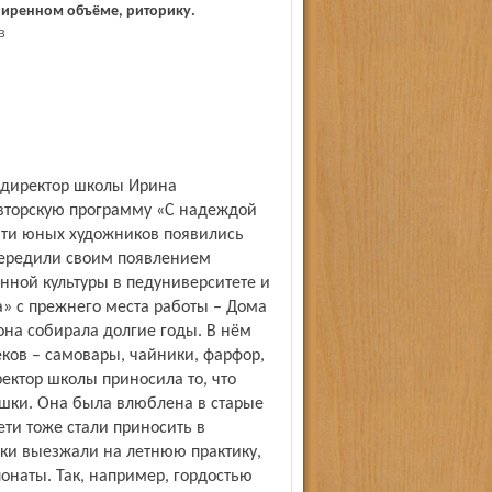
ширенном объёме, риторику.
В
 директор школы Ирина
вторскую программу «С надеждой
сяти юных художников появились
передили своим появлением
ной культуры в пед­университете и
» с прежнего места работы – Дома
на собирала долгие годы. В нём
еков – самовары, чайники, фарфор,
ектор школы приносила то, что
ушки. Она была влюблена в старые
ети тоже стали приносить в
ки выезжали на летнюю практику,
онаты. Так, например, гордостью