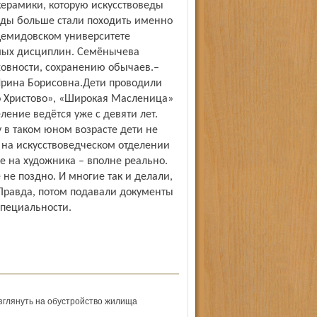
ерамики, которую искусствоведы
еды больше стали походить именно
 Демидовском университете
емых дисциплин. Семёнычева
ховности, сохранению обычаев.–
Ирина Борисовна.Дети проводили
о Христово», «Широкая Масленица»
ение ведётся уже с девяти лет.
у в таком юном возрасте дети не
ь на искусствоведческом отделении
е на художника – вполне реально.
ё не поздно. И многие так и делали,
Правда, потом подавали документы
специальности.
зглянуть на обустройство жилища