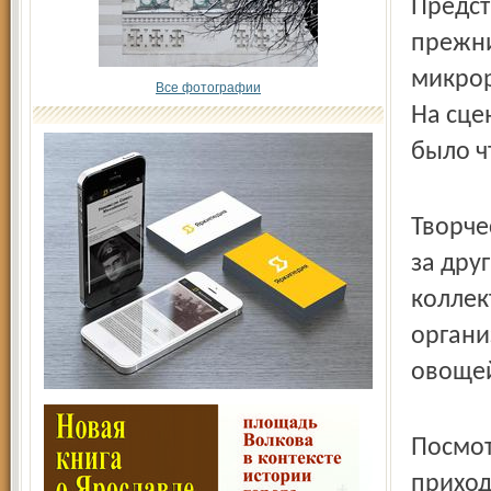
Предст
прежни
микрор
Все фотографии
На сце
было ч
Творче
за дру
коллек
органи
овощей
Посмот
приход