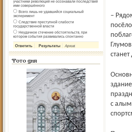
участники революций не осознавали последствий
ими совершённого
Всего лишь не удавшийся социальный
– Рядо
эксперимент
Следствие преступной слабости
посёло
государственной власти
Неудачное стечение обстоятельств, при
поблаг
котором события развивались спонтанно
Глумов
Архив
станет
Фото дня
Основн
здание
праздн
с алым
спортс