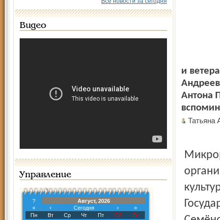
Все новости за сегодня
Видео
и ветера
Андреев
Антона 
вспомин
Татьяна
Микрор
органи
Управление
культу
?
Август, 2026
Госуда
«
‹
Сегодня
›
»
Пн
Вт
Ср
Чт
Пт
Сб
Вс