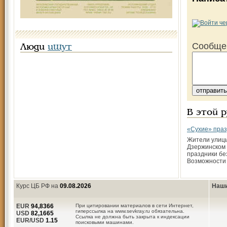
Сообще
Люди
ищут
В этой 
«Сухие» пра
Жители улиц
Дзержинском 
праздники бе
Возможности 
Курс ЦБ РФ на
09.08.2026
Наши
EUR
94,8366
При цитировании материалов в сети Интернет,
гиперссылка на www.sevkray.ru обязательна.
USD
82,1665
Ссылка не должна быть закрыта к индексации
EUR/USD
1.15
поисковыми машинами.