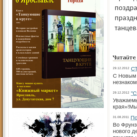
поздра
праздн
танцев
Читайте
С
29.12.2012
С Новым 
незнаком
"С
29.12.2012
Уважаемы
края»!Мы
По
31.08.2011
Во Фрунз
нового д