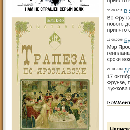
принято 
В 
30.08.2011
Во Фрунз
нового д
принято 
Бу
15.08.2006
Мэр Ярос
генплана
сроки во
До
21.10.2003
17 октяб
Фрунзе, 
Лужкова 
Коммен
Написа