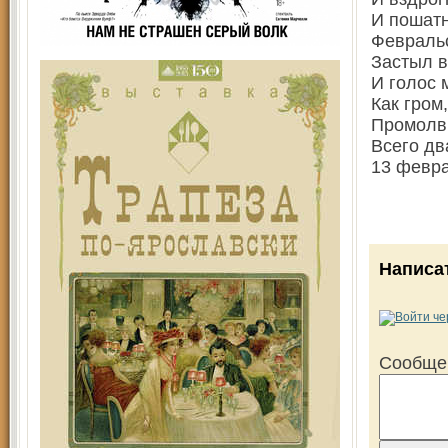
И пошат
Февральс
Застыл в
И голос 
Как гром
Промолв
Всего дв
13 февра
Написа
Сообще