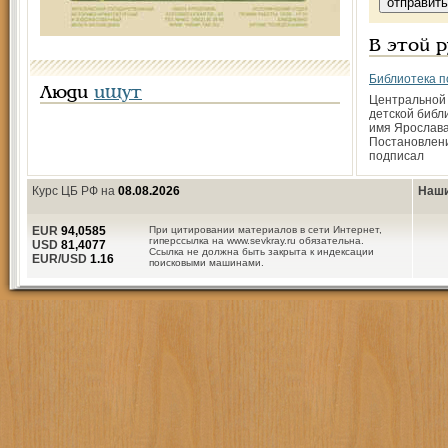
В этой 
Библиотека п
Люди
ищут
Центральной
детской библ
имя Ярослава
Постановлени
подписал
Курс ЦБ РФ на
08.08.2026
Наши
EUR
94,0585
При цитировании материалов в сети Интернет,
гиперссылка на www.sevkray.ru обязательна.
USD
81,4077
Ссылка не должна быть закрыта к индексации
EUR/USD
1.16
поисковыми машинами.