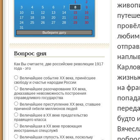
1
2
живопи
3
4
5
6
7
8
9
10
11
12
13
14
15
16
путеше
17
18
19
20
21
22
23
24
25
26
27
28
29
30
провёл
31
Выберите дату
любимы
отправл
Вопрос дня
наплыв
Как Вы считаете, две российские революции 1917
Карлов
года - это
жизнью
Величайшее событие ХХ века, принёсшее
свободу и счастье народам России
на фра
Величайшее разочарование ХХ века,
доказавшее невозможность построения
попада
справедливого государства
Величайшее преступление ХХ века, ставшее
переда
причиной гибели миллионов людей
Величайшее в ХХ веке предательство
будто 
правящего класса
Величайшая в ХХ веке провокация
Вячесл
иностранных спецслужб
Величайшая глупость ХХ века, поскольку
поброд