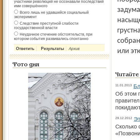
участники революций не осознавали последствий
ими совершённого
задума
Всего лишь не удавшийся социальный
эксперимент
насыще
Следствие преступной слабости
государственной власти
грустн
Неудачное стечение обстоятельств, при
котором события развивались спонтанно
собран
Архив
или эт
Фото дня
Читайте
Бл
11.01.2013
Об этом 
правител
покидают
Эт
29.12.2012
Сколько 
«Позвони