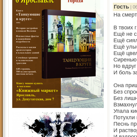
Гость
| 0
На смерт
В твоих 
Ещё не с
Ещё сиял
Ещё улыб
Ещё цвел
Сиренью,
Но вдруг
И боль з
Она приш
Без спро
Без лишн
Взмахнул
Упала ки
Потухли 
Песнь пр
И раство
И вздрог