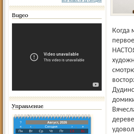
Все новости за сегодня
Видео
Когда мои друзья купили дом в деревне Дудинское, их
первое
НАСТО
художн
смотрю
востор
Дудинс
домики
Управление
Вячесл
дереве
?
Август, 2026
«
‹
Сегодня
›
»
удовол
Пн
Вт
Ср
Чт
Пт
Сб
Вс