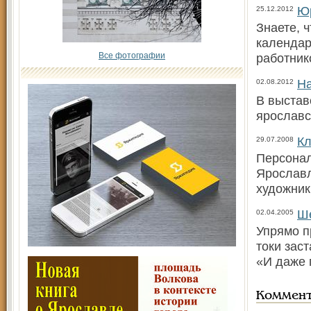
Юр
25.12.2012
Знаете, 
календар
Все фотографии
работник
На
02.08.2012
В выстав
ярославс
Кл
29.07.2008
Персонал
Ярославл
художник
Ш
02.04.2005
Упрямо п
токи зас
«И даже 
Коммен