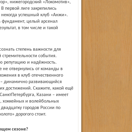
отор», нижегородский «Локомотив»,
. В первой лиге закрепились
и некогда успешный клуб «Анжи».
ть фундамент, целый арсенал
зультат, в том числе и такой
сознать степень важности для
й стремительности события.
ою репутацию и надёжность.
 не отвернулись от команды в
ожения в клуб отечественного
ие – динамично развивающийся
ких достижений. Скажите, какой ещё
анкт­Петербурга, Казани – имеет
х, хоккейных и волейбольных
 двадцатку городов России по
олото» дорогого стоит.
ющем сезоне?