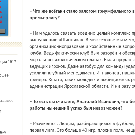
2
9
– Что же всё­таки стало залогом триумфального
6
3
премьер­лигу?
0
– Нам удалось связать воедино целый комплекс 
выступлению «Шинника». В межсезонье мы метод
организационно­правовые и хозяйственные вопро
клуба. Ведь фактически клуб был разорён и обес
морально­психологичес­ком планах. Были проданы
юции 1917
ведущих игроков. Даже автобус для команды удал
усилили клубный менеджмент. И, наконец, нашл
ёсшее
тренера. Кстати, таких молодых и амбициозных р
администрации Ярославской области. И ни разу о
ставшее
– То есть вы считаете, Анатолий Иванович, что
работы нынешний успех был невозможен?
о
– Разумеется. Людям, разбирающимся в футболе, 
первая лига. Это больше 40 игр, плохие поля, нещ
льку