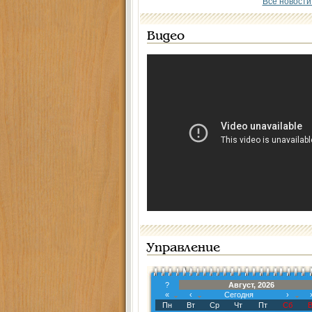
Все новости
Видео
Управление
?
Август, 2026
«
‹
Сегодня
›
Пн
Вт
Ср
Чт
Пт
Сб
В