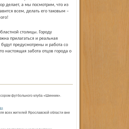
р делает, а мы посмотрим, что из
вится всем, делать его таковым –
ого!
бластной столицы. Городу
лжна прилагаться и реальная
 будут предус­мотрены и работа со
то настоящая забота отцов города о
сором футбольного клуба «Шинник».
а»
ля всех жителей Ярославской области вне