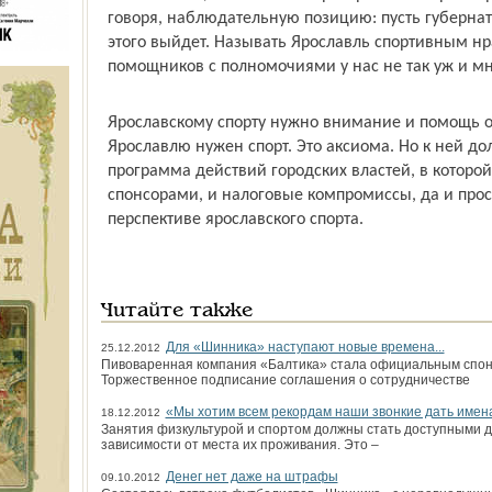
говоря, наблюдательную позицию: пусть губернато
этого выйдет. Называть Ярославль спортивным нра
помощников с полномочиями у нас не так уж и мн
Ярославскому спорту нужно внимание и помощь о
Ярославлю нужен спорт. Это аксиома. Но к ней до
программа действий городских властей, в которой
спонсорами, и налоговые компромиссы, да и прос
перспективе ярос­лавского спорта.
Читайте также
Для «Шинника» наступают новые времена...
25.12.2012
Пивоваренная компания «Балтика» стала официальным спон
Торжественное подписание соглашения о сотрудничестве
«Мы хотим всем рекордам наши звонкие дать имен
18.12.2012
Занятия физкультурой и спортом должны стать доступными д
зависимости от места их проживания. Это –
Денег нет даже на штрафы
09.10.2012