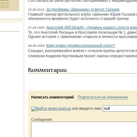
Состоялась встреча футболистов «Шинника» с неравнодушн
За проблемы «Шинника» ответит Газзаев
15.08.2012
Главный тренер футбольного клуба «Шинник» Юрий Газзаев о
обязанности временно будет исполнять старший тренер
Анатолий ЛИСИЦЫН: «Уровень нашего спорта влияе
07.09.2005
То, что Анатолий Лисицын в Ярославле болельщик № 1, давн
Однако история с «Шинником» открыла в личности ярославско
Кому нужен профессиональный спорт?
04.06.2004
Скандал, разгоревшийся всвязи с отказом группы депутато
спикером Андреем Крутиковым проект закона опредоставлен
Комментарии
Написать комментарий
Подписаться на обновления
или введите имя:
Сообщение: