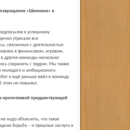
 возвращения «Шинника» в
предпосылок к успешному
ично утрясали все
сы, связанные с деятельностью
кровлен в финансовом, игровом,
 в другие команды несколько
ось сохранить с трудом. Мы также
и молодого и амбициозного
ебят я ещё раньше ввёл в команду
б этом не пожалел.
 без кропотливой предшествующей
не надо объяснять, что такое
адная борьба – и прош­лые заслуги в