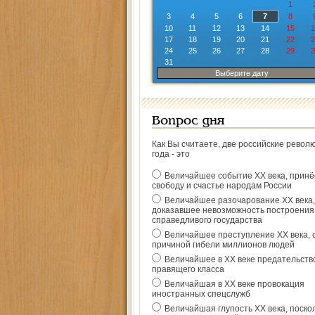
1
3
4
5
6
7
8
10
11
12
13
14
15
1
17
18
19
20
21
22
2
24
25
26
27
28
29
3
31
Выберите дату
Вопрос дня
Как Вы считаете, две российские револ
года - это
Величайшее событие ХХ века, прин
свободу и счастье народам России
Величайшее разочарование ХХ века,
доказавшее невозможность построения
справедливого государства
Величайшее преступление ХХ века, 
причиной гибели миллионов людей
Величайшее в ХХ веке предательств
правящего класса
Величайшая в ХХ веке провокация
иностранных спецслужб
Величайшая глупость ХХ века, поско