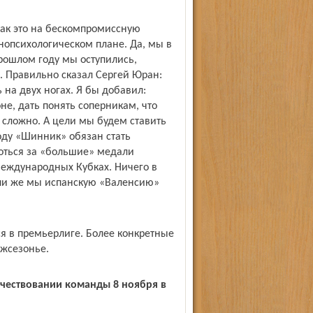
так это на бескомпромиссную
о­психологическом плане. Да, мы в
прошлом году мы оступились,
х. Правильно сказал Сергей Юран:
ь на двух ногах. Я бы добавил:
зоне, дать понять соперникам, что
 сложно. А цели мы будем ставить
году «Шинник» обязан стать
оться за «большие» медали
международных Кубках. Ничего в
али же мы испанскую «Валенсию»
ся в премьер­лиге. Более конкретные
ежсезонье.
 чествовании команды 8 ноября в