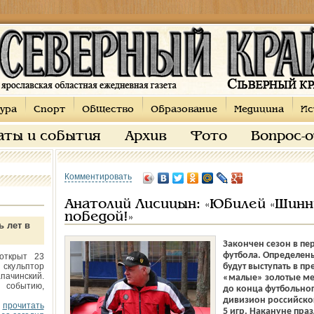
ура
Спорт
Общество
Образование
Медицина
Ис
аты и события
Архив
Фото
Вопрос-
Комментировать
Анатолий Лисицын: «Юбилей «Шинн
победой!»
ь лет в
Закончен сезон в пе
футбола. Определен
открыт 23
 скульптор
будут выступать в пр
пачинский.
«малые» золотые мед
 событию,
до конца футбольног
дивизион российског
прочитать
5 игр. Накануне пра