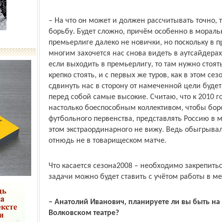
– На что он может и должен рассчитывать точно, 
борьбу. Будет сложно, причём особенно в моральн
премьер­лиге далеко не новички, но поскольку в 
многим захочется нас снова видеть в аутсайдера
если выходить в премьер­лигу, то там нужно стоят
крепко стоять, и с первых же туров, как в этом се
сдвинуть нас в сторону от намеченной цели будет
перед собой самые высокие. Считаю, что к 2010 
настолько боеспособным коллективом, чтобы бор
футбольного первенства, представлять Россию в 
этом экстраординарного не вижу. Ведь обыгрыв
отнюдь не в товарищеском матче.
Что касается сезона­2008 – необходимо закрепить
задачи можно будет ставить с учётом работы в м
– Анатолий Иванович, планируете ли вы быть на
Волковском театре?