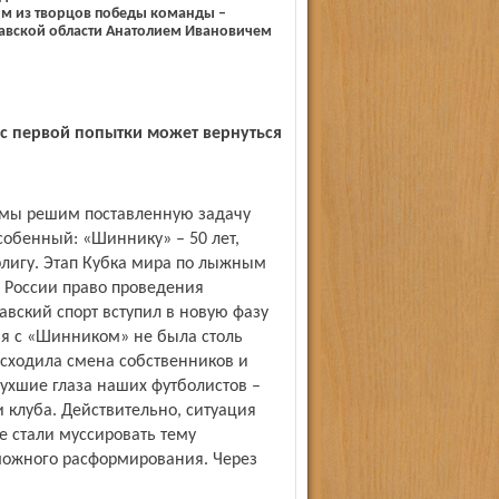
им из творцов победы команды –
авской области Анатолием Ивановичем
 с первой попытки может вернуться
о мы решим поставленную задачу
особенный: «Шиннику» – 50 лет,
рлигу. Этап Кубка мира по лыжным
 России право проведения
авский спорт вступил в новую фазу
ция с «Шинником» не была столь
исходила смена собственников и
тухшие глаза наших футболистов –
 клуба. Действительно, ситуация
 стали муссировать тему
можного расформирования. Через