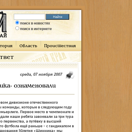
поиск в новостях
поиск в интернете
тория
Область
Происшествия
ответ
среда, 07 ноября 2007
ика» ознаменовали
рвом дивизионе отечественного
ы команды, которые в следующем году
емьер­лиге. Первое место в чемпионате и
али наши ребята завоевали за три тура
о первенства, а путёвку в высший
о футбола ещё раньше – с гандикапом в
зднования 50­летия «Шинника» мы