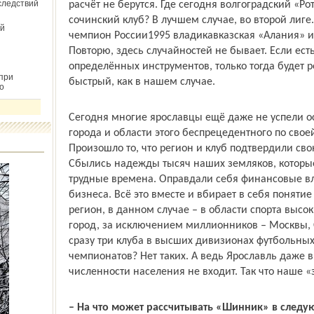
следствий
расчёт не берутся. Где сегодня волгоградский «Р
сочинский клуб? В лучшем случае, во второй лиге
й
чемпион России­1995 владикавказская «Алания» 
Повторю, здесь случайностей не бывает. Если ес
определённых инструментов, только тогда будет ре
при
быстрый, как в нашем случае.
о
Сегодня многие ярославцы ещё даже не успели о
города и области этого беспрецедентного по свое
Произошло то, что регион и клуб подтвердили св
Сбылись надежды тысяч наших земляков, которые
трудные времена. Оправдали себя финансовые вл
бизнеса. Всё это вместе и вбирает в себя понят
регион, в данном случае – в области спорта высо
город, за исключением миллионников – Москвы, С
сразу три клуба в высших дивизионах футбольны
чемпионатов? Нет таких. А ведь Ярославль даже в
численности населения не входит. Так что наше «з
– На что может рассчитывать «Шинник» в следу