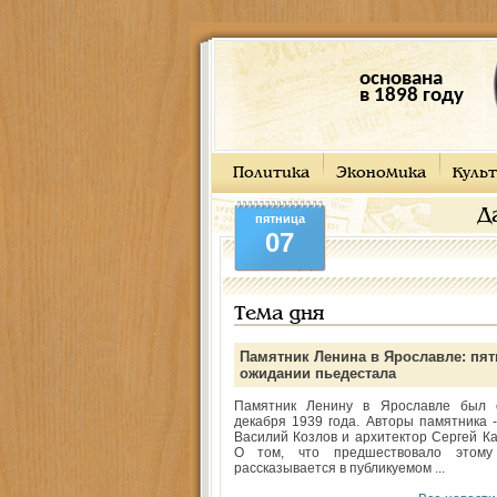
основана
в 1898 году
Политика
Экономика
Культ
Д
пятница
07
Тема дня
Памятник Ленина в Ярославле: пят
ожидании пьедестала
Памятник Ленину в Ярославле был 
декабря 1939 года. Авторы памятника -
Василий Козлов и архитектор Сергей Ка
О том, что предшествовало этому
рассказывается в публикуемом ...