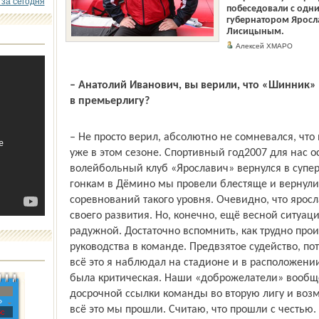
 за сегодня
побеседовали с одн
губернатором Яросл
Лисицыным.
Алексей ХМАРО
– Анатолий Иванович, вы верили, что «Шинник»
в премьер­лигу?
– Не просто верил, абсолютно не сомневался, чт
уже в этом сезоне. Спортивный год­2007 для нас 
волейбольный клуб «Ярославич» вернулся в супе
гонкам в Дёмино мы провели блестяще и вернули
соревнований такого уровня. Очевидно, что яросл
своего развития. Но, конечно, ещё весной ситуа
радужной. Достаточно вспомнить, как трудно про
руководства в команде. Предвзятое судейство, по
всё это я наблюдал на стадионе и в расположении
была критическая. Наши «доброжелатели» вообще
досрочной ссылки команды во вторую лигу и воз
»
всё это мы прошли. Считаю, что прошли с честью.
с